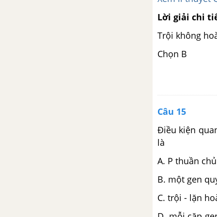
Lời giải chi ti
Trội không hoà
Chọn B
Câu 15
Điều kiện qua
là
A. P thuần chủ
B. một gen quy
C. trội - lặn h
D. mỗi cặp ge