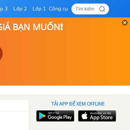
p 3
Lớp 2
Lớp 1
Công cụ
 GIÁ BẠN MUỐN❗
TẢI APP ĐỂ XEM OFFLINE