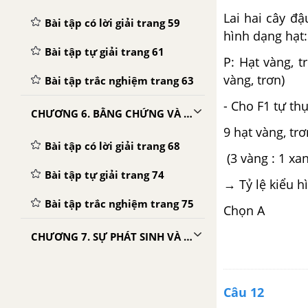
Lai hai cây đ
Bài tập có lời giải trang 59
hình dạng hạt:
Bài tập tự giải trang 61
P: Hạt vàng, 
vàng, trơn)
Bài tập trắc nghiệm trang 63
- Cho F1 tự th
CHƯƠNG 6. BẰNG CHỨNG VÀ CƠ CHẾ TIẾN HÓA
9 hạt vàng, trơ
Bài tập có lời giải trang 68
(3 vàng : 1 xan
Bài tập tự giải trang 74
→ Tỷ lệ kiểu hì
Bài tập trắc nghiệm trang 75
Chọn A
CHƯƠNG 7. SỰ PHÁT SINH VÀ PHÁT TRIỂN CỦA SỰ SỐNG TRÊN TRÁI ĐẤT
Bài tập có lời giải trang 87
Câu 12
Bài tập tự giải trang 89