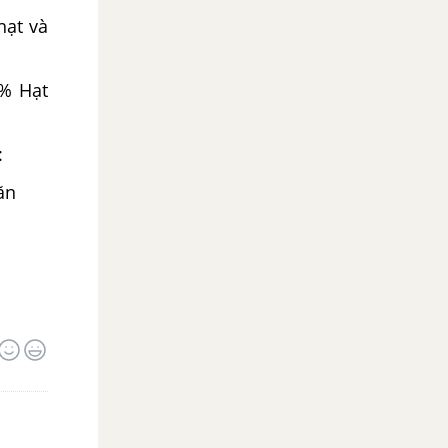
hạt và
0% Hạt
:
ăn