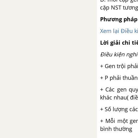
cặp NST tương
Phương pháp 
Xem lại Điều k
Lời giải chi ti
Điều kiện nghi
+ Gen trội phả
+ P phải thuầ
+ Các gen quy
khác nhau( điề
+ Số lượng các
+ Mỗi một gen
bình thường