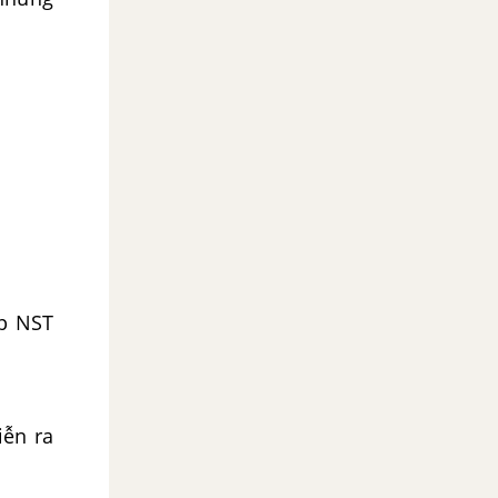
ặp NST
iễn ra