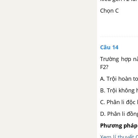
Chọn C
Câu 14
Trường hợp nào
F2?
A. Trội hoàn t
B. Trội không 
C. Phân li độc 
D. Phân li đồn
Phương pháp 
Xem lí thuyết 