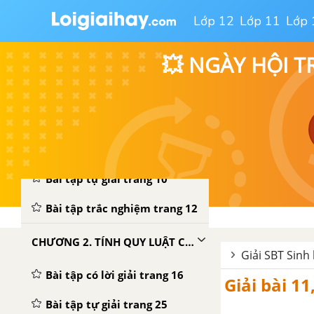
Lớp 12
Lớp 11
Lớp 
💥 NGÀY HỘI T
CHƯƠNG 1. CƠ CHẾ DI TRUYỀN VÀ BIẾN DỊ
Bài tập có lời giải trang 5
Bài tập tự giải trang 10
Bài tập trắc nghiệm trang 12
CHƯƠNG 2. TÍNH QUY LUẬT CỦA HIỆN TƯỢNG DI TRUYỀN
Giải SBT Sinh
Bài tập có lời giải trang 16
Giải bài 1
Bài tập tự giải trang 25