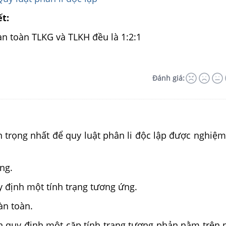
ết:
n toàn TLKG và TLKH đều là 1:2:1
Đánh giá:
n trọng nhất để quy luật phân li độc lập được nghiệ
ng.
 định một tính trạng tương ứng.
oàn toàn.
n quy định một cặp tính trạng tương phản nằm trên