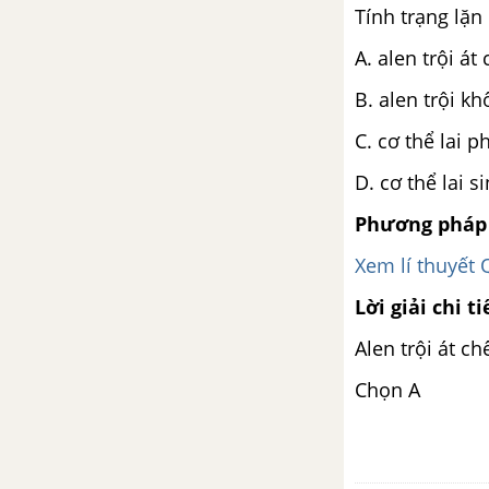
Tính trạng lặn
Bài tập trắc nghiệm trang 90
A. alen trội át
CHƯƠNG 8. CÁ THỂ VÀ QUẦN THỂ SINH VẬT
B. alen trội k
Bài tập có lời giải trang 97
C. cơ thể lai 
Bài tập tự giải trang 102
D. cơ thể lai s
Phương pháp 
Bài tập trắc nghiệm trang
106
Xem lí thuyết 
CHƯƠNG 9. QUẦN XÃ SINH VẬT
Lời giải chi ti
Alen trội át c
Bài tập có lời giải trang 109
Chọn A
Bài tập tự giải trang 111
Bài tập trắc nghiệm trang
113