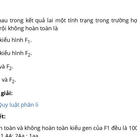
au trong kết quả lai một tính trạng trong trường hợ
rội không hoàn toàn là
kiểu hình F
.
1
 kiểu hình F
.
2
và F
.
2
và F
.
1
2
giải:
Quy luật phân li
ết:
n toàn và không hoàn toàn kiểu gen của F1 đều là 10
 1 AA: 2Aa : 1aa