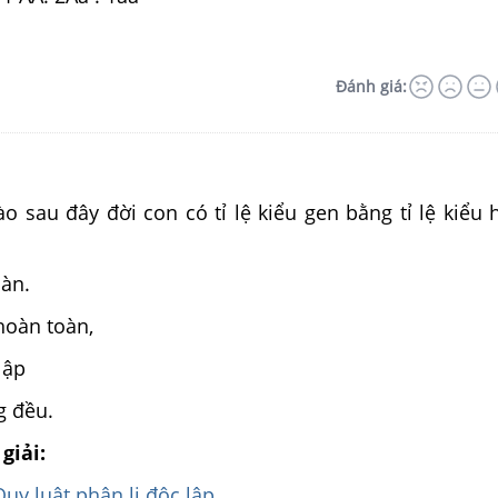
Đánh giá:
 sau đây đời con có tỉ lệ kiểu gen bằng tỉ lệ kiểu 
oàn.
hoàn toàn,
lập
g đều.
giải:
Quy luật phân li độc lập