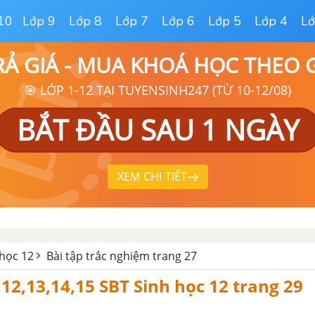
10
Lớp 9
Lớp 8
Lớp 7
Lớp 6
Lớp 5
Lớp 4
Lớ
RẢ GIÁ - MUA KHOÁ HỌC THEO
🎯 LỚP 1-12 TẠI TUYENSINH247 (TỪ 10-12/08)
BẮT ĐẦU SAU 1 NGÀY
XEM CHI TIẾT
 học 12
Bài tập trắc nghiệm trang 27
1,12,13,14,15 SBT Sinh học 12 trang 29