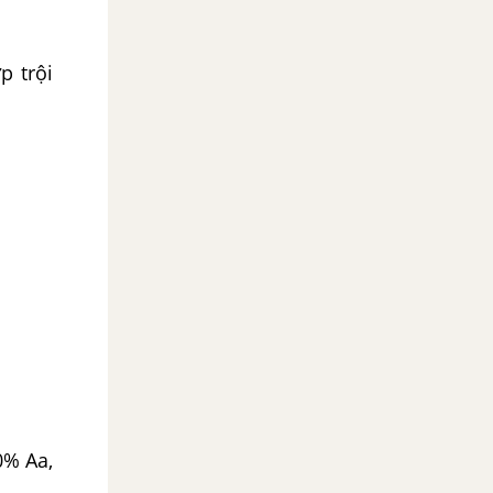
p trội
0% Aa,