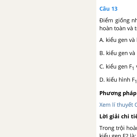
Câu 13
CHƯƠNG 10.HỆ SINH THÁI, SINH QUYỂN VÀ BẢO VỆ MÔI TRƯỜNG
Điểm giống nh
Bài tập có lời giải trang 115
hoàn toàn và t
Bài tập tự giải trang 117
A. kiểu gen và 
Bài tập trắc nghiệm trang
B. kiểu gen và
120
C. kiểu gen F
1
D. kiểu hình F
Phương pháp 
Xem lí thuyết 
Lời giải chi ti
Trong trội hoà
kiểu gen F2 là: