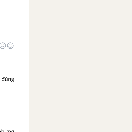
m đúng
 những