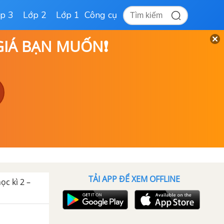
p 3
Lớp 2
Lớp 1
Công cụ
 GIÁ BẠN MUỐN❗
TẢI APP ĐỂ XEM OFFLINE
ọc kì 2 –