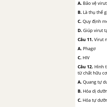
A.
Bảo vệ virut
B.
Là thụ thể 
C.
Quy định mọ
D.
Giúp virut 
Câu 11.
Virut 
A.
Phagơ
C.
HIV
Câu 12.
Hình 
từ chất hữu cơ
A.
Quang tự d
B.
Hóa dị dưỡ
C.
Hóa tự dưỡ