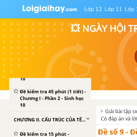
Lớp 12
Lớp 11
Lớp 
Đề ôn tập học kì 1 – Có đáp
án và lời giải
💥 NGÀY HỘI T
Đề thi học kì 1 của các
trường có lời giải – Mới nhất
CHƯƠNG I. THÀNH PHẦN HÓA HỌC CỦA TẾ BÀO
Đề kiểm tra 15 phút -
Chương I - Phần 2 - Sinh học
10
Đề kiểm tra 45 phút (1 tiết) -
Chương I - Phần 2 - Sinh học
10
Giải bài tập s
Có đáp án và lời
CHƯƠNG II. CẤU TRÚC CỦA TẾ BÀO
Đề số 9 - Đ
Đề kiểm tra 15 phút -