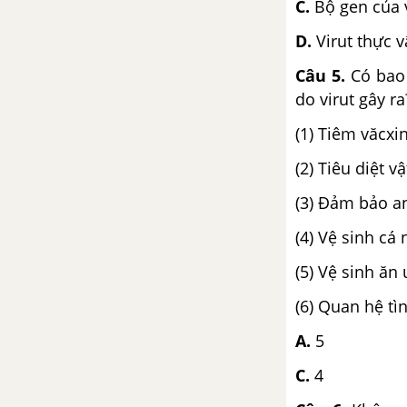
C.
Bộ gen của 
D.
Virut thực 
Câu 5.
Có bao
do virut gây ra
(1) Tiêm văcxi
(2) Tiêu diệt v
(3) Đảm bảo a
(4) Vệ sinh cá
(5) Vệ sinh ăn
(6) Quan hệ tì
A.
C.
4