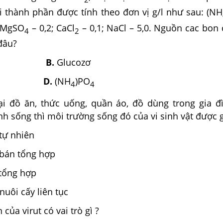
i thành phần được tính theo đơn vị g/l như sau: (NH
; MgSO
– 0,2; CaCl
– 0,1; NaCl – 5,0. Nguồn cac bon 
4
2
 đâu?
sáng
B.
Glucozơ
D.
(NH
)PO
4
4
ại đồ ăn, thức uống, quần áo, đồ dùng trong gia đìn
h sống thì môi trường sống đó của vi sinh vật được g
tự nhiên
 bán tổng hợp
tổng hợp
nuôi cấy liên tục
 của virut có vai trò gì ?