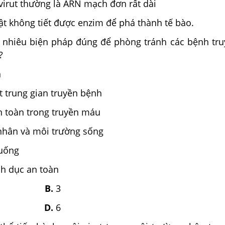
virut thường là ARN mạch đơn rất dài
vật không tiết được enzim để phá thành tế bào.
 nhiêu biện pháp đúng để phòng tránh các bệnh tr
?
n
ật trung gian truyền bệnh
n toàn trong truyền máu
 nhân và môi trường sống
 uống
nh dục an toàn
5
B.
3
D.
6