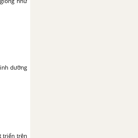
 giống như
dinh dưỡng
t triển trên