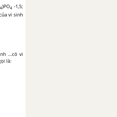
)PO
-1,5;
4
4
của vi sinh
h ...có vi
ọi là: