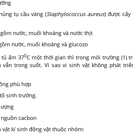
ưỡng
hủng tụ cầu vàng (
Staphylococcus aureus
) được cấy
) gồm nước, muối khoáng và nước thịt
 gồm nước, muối khoáng và glucozo
0
ở tủ ấm 37
C một thời gian thì trong môi trường (1) t
) vẫn trong suốt. Vì sao vi sinh vật không phát tri
hông phù hợp
tố sinh trưởng.
lượng
ó nguồn cacbon
h vật kí sinh động vật thuộc nhóm: