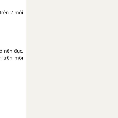
 trên 2 môi
rở nên đục,
ển trên môi