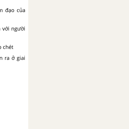
âm đạo của
 với người
ọ chét
 ra ở giai