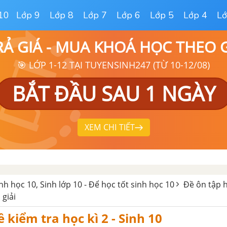
10
Lớp 9
Lớp 8
Lớp 7
Lớp 6
Lớp 5
Lớp 4
Lớ
RẢ GIÁ - MUA KHOÁ HỌC THEO
🎯 LỚP 1-12 TẠI TUYENSINH247 (TỪ 10-12/08)
BẮT ĐẦU SAU 1 NGÀY
XEM CHI TIẾT
inh học 10, Sinh lớp 10 - Để học tốt sinh học 10
Đề ôn tập h
 giải
ề kiểm tra học kì 2 - Sinh 10