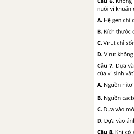
Câu 6.
Không 
nuôi vi khuẩn 
A.
Hệ gen chỉ c
B.
Kích thước 
C.
Virut chỉ số
D.
Virut không
Câu 7.
Dựa và
của vi sinh vật
A.
Nguồn nitơ
B.
Nguồn cacb
C.
Dựa vào môi
D.
Dựa vào án
Câu 8.
Khi có 