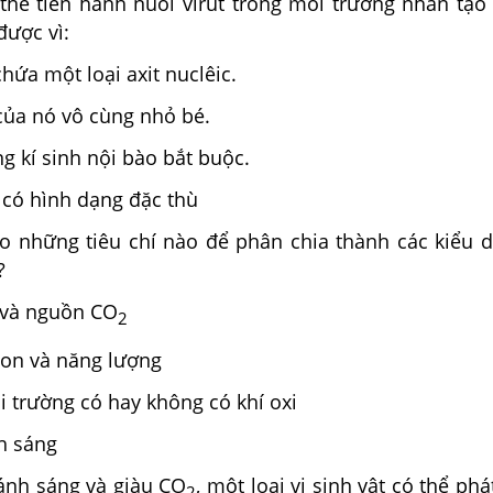
thể tiến hành nuôi virut trong môi trường nhân tạo
được vì:
hứa một loại axit nuclêic.
của nó vô cùng nhỏ bé.
ng kí sinh nội bào bắt buộc.
 có hình dạng đặc thù
o những tiêu chí nào để phân chia thành các kiểu 
?
 và nguồn CO
2
on và năng lượng
 trường có hay không có khí oxi
h sáng
ánh sáng và giàu CO
, một loại vi sinh vật có thể phá
2