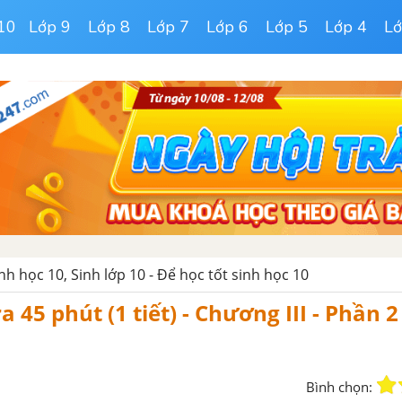
10
Lớp 9
Lớp 8
Lớp 7
Lớp 6
Lớp 5
Lớp 4
Lớ
inh học 10, Sinh lớp 10 - Để học tốt sinh học 10
a 45 phút (1 tiết) - Chương III - Phần 2
Bình chọn: