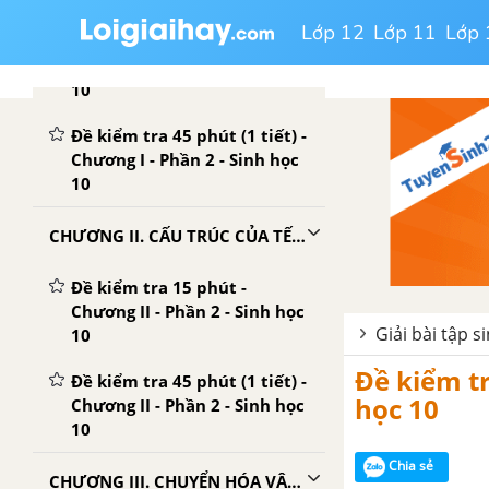
Lớp 12
Lớp 11
Lớp 
Đề kiểm tra 15 phút -
Chương I - Phần 2 - Sinh học
10
Đề kiểm tra 45 phút (1 tiết) -
Chương I - Phần 2 - Sinh học
10
CHƯƠNG II. CẤU TRÚC CỦA TẾ BÀO
Đề kiểm tra 15 phút -
Chương II - Phần 2 - Sinh học
Giải bài tập s
10
Đề kiểm tr
Đề kiểm tra 45 phút (1 tiết) -
học 10
Chương II - Phần 2 - Sinh học
10
Chia sẻ
CHƯƠNG III. CHUYỂN HÓA VẬT CHẤT VÀ NĂNG LƯỢNG TRONG TẾ BÀO