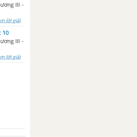
ương III -
m lời giải
c 10
ương III -
m lời giải