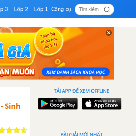
p 3
Lớp 2
Lớp 1
Công cụ
TẢI APP ĐỂ XEM OFFLINE
 - Sinh
BÀI GIẢI MỚI NHẤT