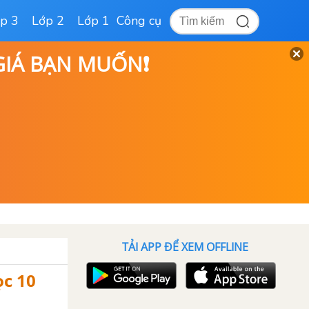
p 3
Lớp 2
Lớp 1
Công cụ
 GIÁ BẠN MUỐN❗
TẢI APP ĐỂ XEM OFFLINE
ọc 10