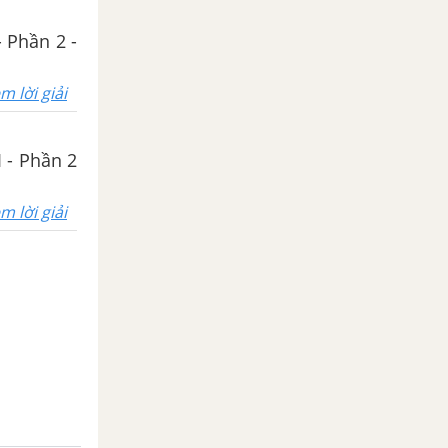
- Phần 2 -
m lời giải
I - Phần 2
m lời giải