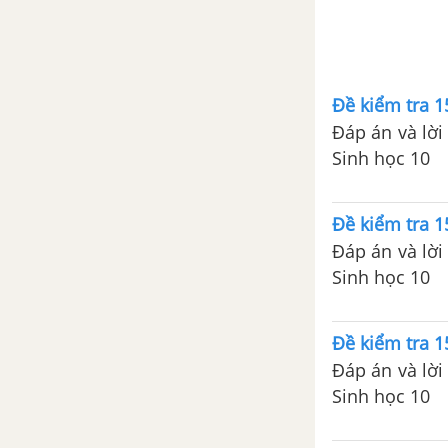
Đề ôn tập học kì 2 – Có đáp
án và lời giải
Đề thi học kì 2 của các
Đề kiểm tra 1
trường có lời giải – Mới nhất
Đáp án và lời 
Sinh học 10
CÂU HỎI TỰ LUYỆN SINH 10
Đề kiểm tra 1
Đáp án và lời 
Sinh học 10
Đề kiểm tra 1
Đáp án và lời 
Sinh học 10