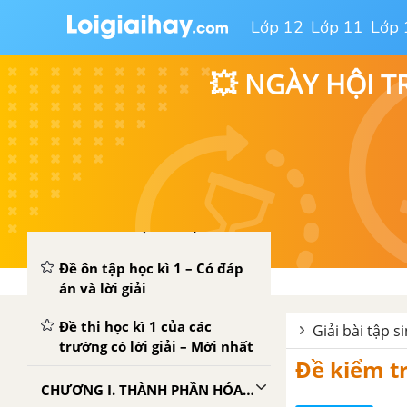
Lớp 12
Lớp 11
Lớp 
PHẦN MỘT. GIỚI THIỆU CHUNG VỀ THẾ GIỚI SỐNG
💥 NGÀY HỘI T
PHẦN HAI. SINH HỌC TẾ BÀO
Đề kiểm tra giữa kì 1
ĐỀ CƯƠNG HỌC KÌ 1 - SINH 10
ĐỀ KIỂM TRA HỌC KÌ 1 (ĐỀ THI HỌC KÌ 1) - SINH 10
Đề ôn tập học kì 1 – Có đáp
án và lời giải
Đề thi học kì 1 của các
Giải bài tập s
trường có lời giải – Mới nhất
Đề kiểm tr
CHƯƠNG I. THÀNH PHẦN HÓA HỌC CỦA TẾ BÀO