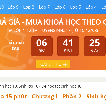
10
Lớp 9
Lớp 8
Lớp 7
Lớp 6
Lớp 5
Lớp 4
Lớ
RẢ GIÁ - MUA KHOÁ HỌC THEO
🎯 LỚP 1-12 TẠI TUYENSINH247 (TỪ 10-12/08)
06
41
25
BẮT ĐẦU
SAU
GIỜ
PHÚT
GIÂY
XEM CHI TIẾT
inh học 10, Sinh lớp 10 - Để học tốt sinh học 10
a 15 phút - Chương I - Phần 2 - Sinh h