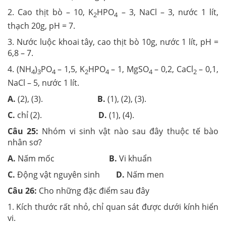
2. Cao thịt bò – 10, K
HPO
– 3, NaCl – 3, nước 1 lít,
2
4
thạch 20g, pH = 7.
3. Nước luộc khoai tây, cao thịt bò 10g, nước 1 lít, pH =
6,8 – 7.
4.
(NH
)
PO
– 1,5, K
HPO
– 1, MgSO
– 0,2, CaCl
– 0,1,
4
3
4
2
4
4
2
NaCl – 5, nước 1 lít.
A.
(2), (3).
B.
(1), (2), (3).
C.
chỉ (2).
D.
(1), (4).
Câu 25:
Nhóm vi sinh vật nào sau đây thuộc tế bào
nhân sơ?
A.
Nấm mốc
B.
Vi khuẩn
C.
Động vật nguyên sinh
D.
Nấm men
Câu 26:
Cho những đặc điểm sau đây
1. Kích thước rất nhỏ, chỉ quan sát được dưới kính hiển
vi.