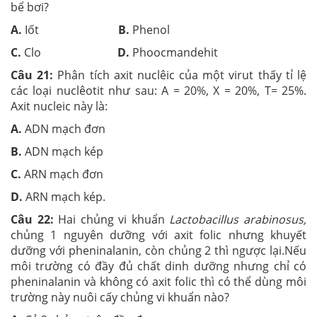
bể bơi?
A.
Iốt
B.
Phenol
C.
Clo
D.
Phoocmandehit
Câu 21:
Phân tích axit nuclêic của một virut thấy tỉ lệ
các loại nuclêotit như sau: A = 20%, X = 20%, T= 25%.
Axit nucleic này là:
A.
ADN mạch đơn
B.
ADN mạch kép
C.
ARN mạch đơn
D.
ARN mạch kép.
Câu 22:
Hai chủng vi khuẩn
Lactobacillus arabinosus,
chủng 1 nguyên dưỡng với axit folic nhưng khuyết
dưỡng với pheninalanin, còn chủng 2 thì ngược lại.Nếu
môi trường có đầy đủ chất dinh dưỡng nhưng chỉ có
pheninalanin và không có axit folic thì có thể dùng môi
trường này nuôi cấy chủng vi khuẩn nào?