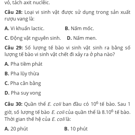
vỏ, tách axit nuclêic.
Câu 28:
Loại vi sinh vật được sử dụng trong sản xuất
rượu vang là:
A.
Vi khuẩn lactic.
B.
Nấm mốc.
C.
Động vật nguyên sinh.
D.
Nấm men.
Câu 29:
Số lượng tế bào vi sinh vật sinh ra bằng số
lượng tế bào vi sinh vật chết đi xảy ra ở pha nào?
A.
Pha tiềm phát
B.
Pha lũy thừa
C.
Pha cân bằng
D.
Pha suy vong
6
Câu 30:
Quần thể
E. coli
ban đầu có 10
tế bào. Sau 1
6
giờ, số lượng tế bào
E. coli
của quần thể là 8.10
tế bào.
Thời gian thế hệ của
E. coli
là:
A.
20 phút
B.
10 phút