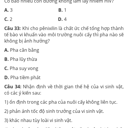
Có bao nhiêu con đường không làm lây nhiễm HIV?
A.
3
B.
1
C.
2
D.
4
Câu 33:
Khi cho pênixilin là chất ức chế tổng hợp thành
tế bào vi khuẩn vào môi trường nuôi cấy thì pha nào sẽ
không bị ảnh hưởng?
A.
Pha cân bằng
B.
Pha lũy thừa
C.
Pha suy vong
D.
Pha tiềm phát
Câu 34:
Nhận định về thời gian thế hệ của vi sinh vật,
có các ý kiến sau:
1) ổn định trong các pha của nuôi cấy không liên tục.
2) phản ánh tốc độ sinh trưởng của vi sinh vật.
3) khác nhau tùy loài vi sinh vật.