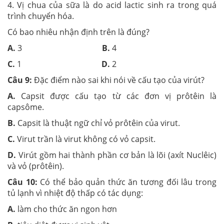
4. Vị chua của sữa là do acid lactic sinh ra trong quá
trình chuyển hóa.
Có bao nhiêu nhận định trên là đúng?
A.
3
B.
4
C.
1
D.
2
Câu 9:
Đặc điểm nào sai khi nói về cấu tạo của virút?
A.
Capsit được cấu tạo từ các đơn vị prôtêin là
capsôme.
B.
Capsit là thuật ngữ chỉ vỏ prôtêin của virut.
C.
Virut trần là virut không có vỏ capsit.
D.
Virút gồm hai thành phần cơ bản là lõi (axít Nuclêic)
và vỏ (prôtêin).
Câu 10:
Có thể bảo quản thức ăn tương đối lâu trong
tủ lạnh vì nhiệt độ thấp có tác dụng:
A.
làm cho thức ăn ngon hơn