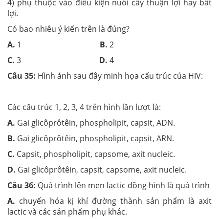
4) phụ thuộc vào điều kiện nuôi cấy thuận lợi hay bất
lợi.
Có bao nhiêu ý kiến trên là đúng?
A.
1
B.
2
C.
3
D.
4
Câu 35:
Hình ảnh sau đây minh họa cấu trúc của HIV:
Các cấu trúc 1, 2, 3, 4 trên hình lần lượt là:
A.
Gai glicôprôtêin, phospholipit, capsit, ADN.
B.
Gai glicôprôtêin, phospholipit, capsit, ARN.
C.
Capsit, phospholipit, capsome, axit nucleic.
D.
Gai glicôprôtêin, capsit, capsome, axit nucleic.
Câu 36:
Quá trình lên men lactic đồng hình là quá trình
A.
chuyển hóa kị khí đường thành sản phẩm là axit
lactic và các sản phẩm phụ khác.