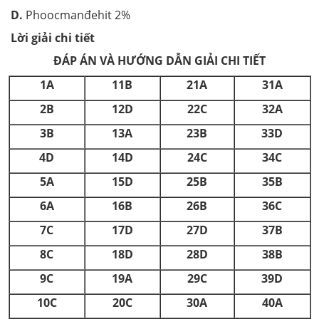
D.
Phoocmanđehit 2%
Lời giải chi tiết
ĐÁP ÁN VÀ HƯỚNG DẪN GIẢI CHI TIẾT
1A
11B
21A
31A
2B
12D
22C
32A
3B
13A
23B
33D
4D
14D
24C
34C
5A
15D
25B
35B
6A
16B
26B
36C
7C
17D
27D
37B
8C
18D
28D
38B
9C
19A
29C
39D
10C
20C
30A
40A