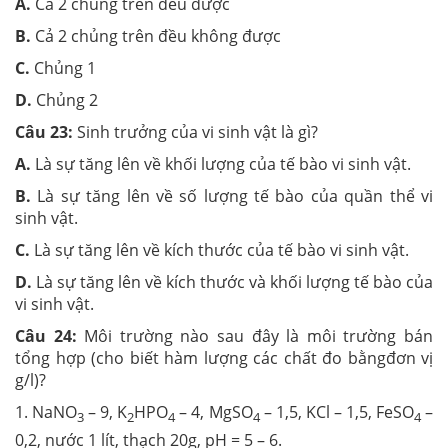
A.
Cả 2 chủng trên đều được
B.
Cả 2 chủng trên đều không được
C.
Chủng 1
D.
Chủng 2
Câu 23:
Sinh trưởng của vi sinh vật là gì?
A.
Là sự tăng lên về khối lượng của tế bào vi sinh vật.
B.
Là sự tăng lên về số lượng tế bào của quần thể vi
sinh vật.
C.
Là sự tăng lên về kích thước của tế bào vi sinh vật.
D.
Là sự tăng lên về kích thước và khối lượng tế bào của
vi sinh vật.
Câu 24:
Môi trường nào sau đây là môi trường bán
tổng hợp (cho biết hàm lượng các chất đo bằngđơn vị
g/l)?
1.
NaNO
– 9, K
HPO
– 4, MgSO
– 1,5, KCl – 1,5, FeSO
–
3
2
4
4
4
0,2, nước 1 lít, thạch 20g, pH = 5 – 6.