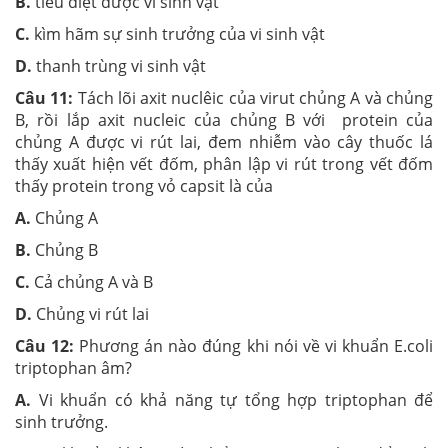
B.
tiêu diệt được vi sinh vật
C.
kìm hãm sự sinh trưởng của vi sinh vật
D.
thanh trùng vi sinh vật
Câu 11:
Tách lõi axit nuclêic của virut chủng A và chủng
B, rồi lắp axit nucleic của chủng B với protein của
chủng A được vi rút lai, đem nhiễm vào cây thuốc lá
thấy xuất hiện vết đốm, phân lập vi rút trong vết đốm
thấy protein trong vỏ capsit là của
A.
Chủng A
B.
Chủng B
C.
Cả chủng A và B
D.
Chủng vi rút lai
Câu 12:
Phương án nào đúng khi nói về vi khuẩn E.coli
triptophan âm?
A.
Vi khuẩn có khả năng tự tổng hợp triptophan để
sinh trưởng.