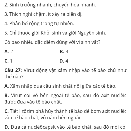
2. Sinh trưởng nhanh, chuyển hóa nhanh.
3. Thích nghi chậm, ít xảy ra biến dị.
4. Phân bố rộng trong tự nhiên.
5. Chỉ thuộc giới Khởi sinh và giới Nguyên sinh.
Có bao nhiêu đặc điểm đúng với vi sinh vật?
A.
2
B.
3
C.
1
D.
4
Câu 27:
Virut động vật xâm nhập vào tế bào chủ như
thế nào?
A.
Xâm nhập qua cầu sinh chất nối giữa các tế bào.
B.
Virut cởi vỏ bên ngoài tế bào, sau đó axit nuclêic
được đưa vào tế bào chất.
C.
Tiết lizôzim phá hủy thành tế bào để bơm axit nuclêic
vào tế bào chất, vỏ nằm bên ngoài.
D.
Đưa cả nuclêôcapsit vào tế bào chất, sau đó mới cởi