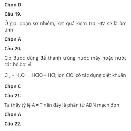
Chọn D
Câu 19.
Ở giai đoạn sơ nhiễm, kết quả kiểm tra HIV sẽ là âm
tính
Chọn A
Câu 20.
Clo được dùng để thanh trùng nước máy hoặc nước
các bể bơi vì
-
Cl
+ H
O → HClO + HCl; ion ClO
có tác dụng diệt khuẩn
2
2
Chọn C
Câu 21.
Ta thấy tỷ lệ A ≠ T nên đây là phân tử ADN mạch đơn
Chọn A
Câu 22.