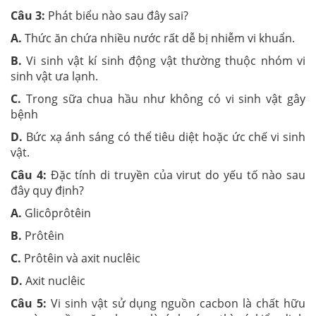
Câu 3:
Phát biểu nào sau đây sai?
A.
Thức ăn chứa nhiều nước rất dễ bị nhiễm vi khuẩn.
B.
Vi sinh vật kí sinh động vật thường thuộc nhóm vi
sinh vật ưa lạnh.
C.
Trong sữa chua hầu như không có vi sinh vật gây
bệnh
D.
Bức xạ ánh sáng có thể tiêu diệt hoặc ức chế vi sinh
vật.
Câu 4:
Đặc tính di truyền của virut do yếu tố nào sau
đây quy định?
A.
Glicôprôtêin
B.
Prôtêin
C.
Prôtêin và axit nuclêic
D.
Axit nuclêic
Câu 5:
Vi sinh vật sử dụng nguồn cacbon là chất hữu