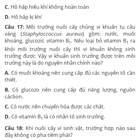
C.
Hô hấp hiếu khí không hoàn toàn
D.
Hô hấp kị khí
Câu 17:
Môi trường nuôi cấy chủng vi khuẩn tụ cầu
vàng (
Staphyloccoccus aureus
) gồm: nước, muối
khoáng, glucozơ, vitamin B
. Nếu loại bỏ vitamin B
ra
1
1
khỏi môi trường nuôi cấy thì vi khuẩn không sinh
trưởng được. Vậy vi khuẩn sinh trưởng được trên môi
trường này là do nguyên nhân chính nào?
A.
Có muối khoáng nên cung cấp đủ các nguyên tố cần
thiết.
B.
Có glucozo nên cung cấp đủ năng lượng, nguồn
cácbon.
C.
Có nước nên chuyển hóa được các chất.
D.
Có vitamin B
là có nhân tố sinh trưởng.
1
Câu 18:
Khi nuôi cấy vi sinh vật, trường hợp nào sau
đây không có pha tiềm phát?