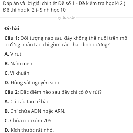
Đáp án và lời giải chi tiết Đề số 1 - Đề kiểm tra học kì 2 (
Đề thi học kì 2 )- Sinh học 10
QUẢNG CÁO
Đề bài
Câu 1:
Đối tượng nào sau đây không thể nuôi trên môi
trường nhân tạo chỉ gồm các chất dinh dưỡng?
A.
Virut
B.
Nấm men
C.
Vi khuẩn
D.
Động vật nguyên sinh.
Câu 2:
Đặc điểm nào sau đây chỉ có ở virút?
A.
Có cấu tạo tế bào.
B.
Chỉ chứa ADN hoặc ARN.
C.
Chứa riboxôm 70S
D.
Kích thước rất nhỏ.