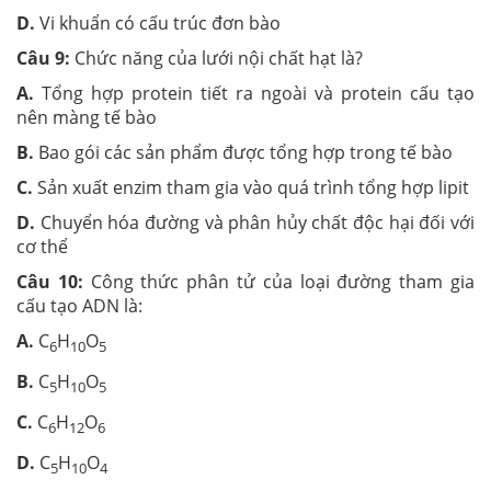
D.
Vi khuẩn có cấu trúc đơn bào
Câu 9:
Chức năng của lưới nội chất hạt là?
A.
Tổng hợp protein tiết ra ngoài và protein cấu tạo
nên màng tế bào
B.
Bao gói các sản phẩm được tổng hợp trong tế bào
C.
Sản xuất enzim tham gia vào quá trình tổng hợp lipit
D.
Chuyển hóa đường và phân hủy chất độc hại đối với
cơ thể
Câu 10:
Công thức phân tử của loại đường tham gia
cấu tạo ADN là:
A.
C
H
O
6
10
5
B.
C
H
O
5
10
5
C.
C
H
O
6
12
6
D.
C
H
O
5
10
4