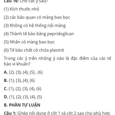
Câu 16:
Cho các ý sau?
(1) Kích thước nhỏ
(2) các bào quan có màng bao bọc
(3) Không có hệ thống nội màng
(4) Thành tế bào bằng pepridoglican
(5) Nhân có màng bao bọc
(6) Tế bào chất có chứa plasmit
Trong các ý trên những ý nào là đặc điểm của các tế
bào vi khuẩn?
A.
(2), (3), (4), (5) , (6)
B.
(1), (3), (4), (6)
C.
(1), (2), (3), (4), (6)
D.
(1), (2), (3), (4), (5)
B. PHẦN TỰ LUẬN
Câu 1:
Ghép nội dung ở cột 1 và cột 2 sao cho phù hợp