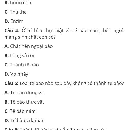
B.
hoocmon
C.
Thụ thể
D.
Enzim
Câu 4:
Ở tế bào thực vật và tế bào nấm, bên ngoài
màng sinh chất còn có?
A.
Chất nền ngoại bào
B.
Lông và roi
C.
Thành tế bào
D.
Vỏ nhầy
Câu 5:
Loại tế bào nào sau đây không có thành tế bào?
A.
Tế bào động vật
B.
Tế bào thực vật
C.
Tế bào nấm
D.
Tế bào vi khuẩn
Câu 6:
Thành tế bào vi khuẩn được cấu tạo từ: