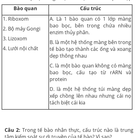
Bào quan
Cấu trúc
1. Riboxom
A. Là 1 bào quan có 1 lớp màng
bao bọc, bên trong chứa nhiều
2. Bộ máy Gongi
enzim thủy phân.
3. Lizoxom
B. là một hệ thống màng bên trong
4. Lưới nội chất
tế bào tạo thành các ống và xoang
dẹp thông nhau
C. là một bào quan không có màng
bao bọc, cấu tạo từ rARN và
protein
D. là một hệ thống túi màng dẹp
xếp chồng lên nhau nhưng cái nọ
tách biệt cái kia
Câu 2:
Trong tế bào nhân thực, cấu trúc nào là trung
tâm kiểm soát sự di truyền của tế bào? Vì sao?