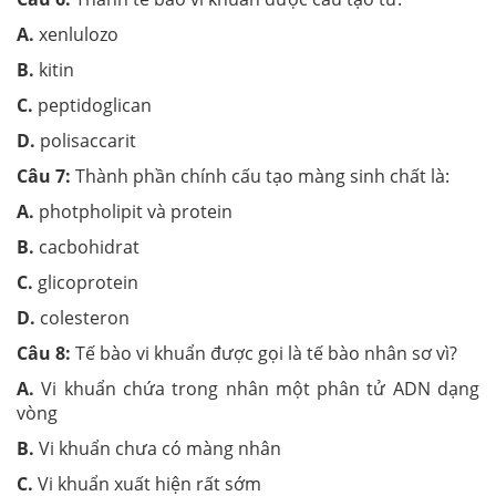
A.
xenlulozo
B.
kitin
C.
peptidoglican
D.
polisaccarit
Câu 7:
Thành phần chính cấu tạo màng sinh chất là:
A.
photpholipit và protein
B.
cacbohidrat
C.
glicoprotein
D.
colesteron
Câu 8:
Tế bào vi khuẩn được gọi là tế bào nhân sơ vì?
A.
Vi khuẩn chứa trong nhân một phân tử ADN dạng
vòng
B.
Vi khuẩn chưa có màng nhân
C.
Vi khuẩn xuất hiện rất sớm