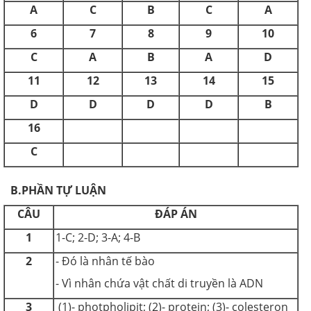
A
C
B
C
A
6
7
8
9
10
C
A
B
A
D
11
12
13
14
15
D
D
D
D
B
16
C
B.PHẦN TỰ LUẬN
CÂU
ĐÁP ÁN
1
1-C; 2-D; 3-A; 4-B
2
- Đó là nhân tế bào
- Vì nhân chứa vật chất di truyền là ADN
3
(1)- photpholipit; (2)- protein; (3)- colesteron