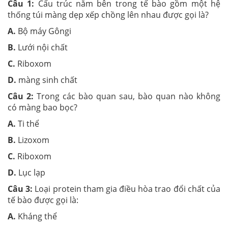
Câu 1:
Cấu trúc nằm bên trong tế bào gồm một hệ
thống túi màng dẹp xếp chồng lên nhau được gọi là?
A.
Bộ máy Gôngi
B.
Lưới nội chất
C.
Riboxom
D.
màng sinh chất
Câu 2:
Trong các bào quan sau, bào quan nào không
có màng bao bọc?
A.
Ti thể
B.
Lizoxom
C.
Riboxom
D.
Lục lạp
Câu 3:
Loại protein tham gia điều hòa trao đổi chất của
tế bào được gọi là:
A.
Kháng thể