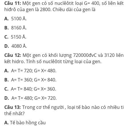
Câu 11:
Một gen có số nuclêôtit loại G= 400, số liên kết
hiđrô của gen là 2800. Chiều dài của gen là
A.
5100 Å.
B.
8160 Å.
C.
5150 Å.
D.
4080 Å.
Câu 12:
Một gen có khối lượng 720000đvC và 3120 liên
kết hidro. Tính số nuclêôtit từng loại của gen.
A.
A= T= 720; G= X= 480.
B.
A= T= 360; G= X= 840.
C.
A= T= 840; G= X= 360.
D.
A= T= 480; G= X= 720.
Câu 13:
Trong cơ thể người , loại tế bào nào có nhiều ti
thể nhất?
A.
Tế bào hồng cầu