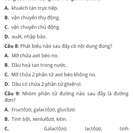
A.
khuếch tán trực tiếp.
B.
vận chuyển thụ động.
C.
vận chuyển chủ động.
D.
xuất, nhập bào.
Câu 8:
Phát biểu nào sau đây có nội dung đúng?
A.
Mỡ chứa axit béo no.
B.
Dầu hoà tan trong nước.
C.
Mỡ chứa 2 phân tử axit béo không no.
D.
Dầu có chứa 2 phân tử glixêrol.
Câu 9:
Nhóm phân tử đường nào sau đây là đường
đơn?
A.
Fructôzơ, galactôzơ, glucôzơ.
B.
Tinh bột, xenlulôzơ, kitin.
C.
Galactôzơ, lactôzơ, tinh