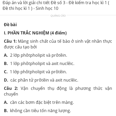
Đáp án và lời giải chi tiết Đề số 3 - Đề kiểm tra học kì 1 (
Đề thi học kì 1 ) - Sinh học 10
QUẢNG CÁO
Đề bài
I. PHẦN TRẮC NGHIỆM (4 điểm)
Câu 1:
Màng sinh chất của tế bào ở sinh vật nhân thực
được cấu tạo bởi
A.
2 lớp phôtpholipit và prôtêin.
B.
1 lớp phôtpholipit và axit nuclêic.
C.
1 lớp phôtpholipit và prôtêin.
D.
các phân tử prôtêin và axit nuclêic.
Câu 2:
Vận chuyển thụ động là phương thức vận
chuyển
A.
cần các bơm đặc biệt trên màng.
B.
không cần tiêu tốn năng lượng.