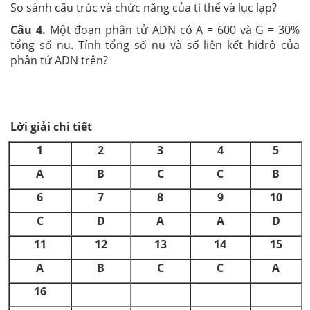
So sánh cấu trúc và chức năng của ti thể và lục lạp?
Câu 4.
Một đoạn phân tử ADN có A = 600 và G = 30%
tổng số nu. Tính tổng số nu và số liên kết hiđrô của
phân tử ADN trên?
Lời giải chi tiết
1
2
3
4
5
A
B
C
C
B
6
7
8
9
10
C
D
A
A
D
11
12
13
14
15
A
B
C
C
A
16