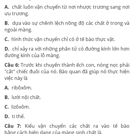
A.
chất luôn vận chuyển từ nơi nhược trương sang nơi
ưu trương.
B.
dựa vào sự chênh lệch nồng độ các chất ở trong và
ngoài màng.
C.
hình thức vận chuyển chỉ có ở tế bào thực vật.
D.
chỉ xảy ra với những phân tử có đường kính lớn hơn
đường kính của lỗ màng.
Câu 6:
Trước khi chuyển thành ếch con, nòng nọc phải
"cắt" chiếc đuôi của nó. Bào quan đã giúp nó thực hiện
việc này là
A.
ribôxôm.
B.
lưới nội chất.
C.
lizôxôm.
D.
ti thể.
Câu 7:
Kiểu vận chuyển các chất ra vào tế bào
bằng cách biến dạng của màng sinh chất là