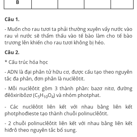
B
Câu 1.
- Muốn cho rau tươi ta phải thường xuyên vẩy nước vào
rau vì nước sẽ thẩm thấu vào tế bào làm cho tế bào
trương lên khiến cho rau tươi không bị héo.
Câu 2.
* Cấu trúc hóa học
- ADN là đại phân tử hữu cơ, được cấu tạo theo nguyên
tắc đa phân, đơn phân là nuclêôtit.
- Mỗi nuclêôtit gồm 3 thành phần: bazơ nitơ, đường
đêôxiribôzơ (C
H
O
) và nhóm photphat.
5
10
4
- Các nuclêôtit liên kết với nhau bằng liên kết
photphođieste tạo thành chuỗi polinuclêôtit.
- 2 chuỗi polinuclêôtit liên kết với nhau bằng liên kết
hiđrô theo nguyên tắc bổ sung.