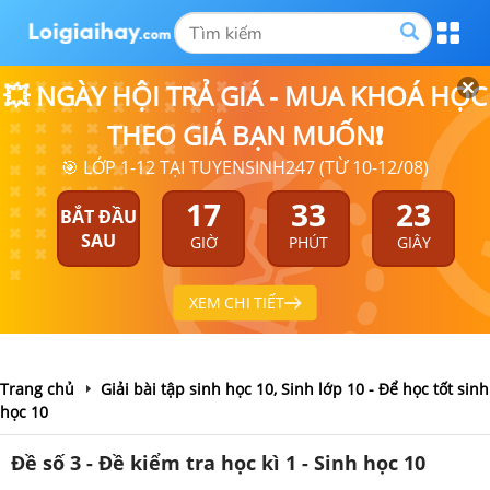
💥 NGÀY HỘI TRẢ GIÁ - MUA KHOÁ HỌC
THEO GIÁ BẠN MUỐN❗
🎯 LỚP 1-12 TẠI TUYENSINH247 (TỪ 10-12/08)
17
33
23
BẮT ĐẦU
SAU
GIỜ
PHÚT
GIÂY
XEM CHI TIẾT
Trang chủ
Giải bài tập sinh học 10, Sinh lớp 10 - Để học tốt sinh
học 10
Đề số 3 - Đề kiểm tra học kì 1 - Sinh học 10