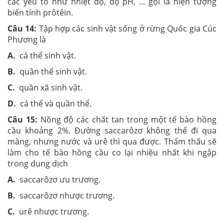
các yếu tố như nhiệt độ, độ pH, ... gọi là hiện tượng
biến tính prôtêin.
Câu 14:
Tập hợp các sinh vật sống ở rừng Quốc gia Cúc
Phương là
A.
cá thể sinh vật.
B.
quần thể sinh vật.
C.
quần xã sinh vật.
D.
cá thể và quần thể.
Câu 15:
Nồng độ các chất tan trong một tế bào hồng
cầu khoảng 2%. Đường saccarôzơ không thể đi qua
màng, nhưng nước và urê thì qua được. Thẩm thấu sẽ
làm cho tế bào hồng cầu co lại nhiều nhất khi ngập
trong dung dịch
A.
saccarôzơ ưu trương.
B.
saccarôzơ nhược trương.
C.
urê nhược trương.