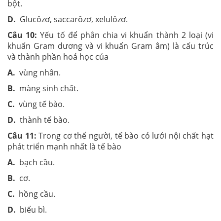
bột.
D.
Glucôzơ, saccarôzơ, xelulôzơ.
Câu 10:
Yếu tố để phân chia vi khuẩn thành 2 loại (vi
khuẩn Gram dương và vi khuẩn Gram âm) là cấu trúc
và thành phần hoá học của
A.
vùng nhân.
B.
màng sinh chất.
C.
vùng tế bào.
D.
thành tế bào.
Câu 11:
Trong cơ thể người, tế bào có lưới nội chất hạt
phát triển mạnh nhất là tế bào
A.
bạch cầu.
B.
cơ.
C.
hồng cầu.
D.
biểu bì.