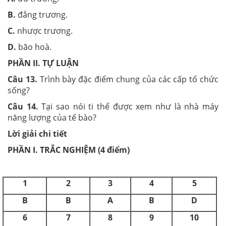
B.
đẳng trương.
C.
nhược trương.
D.
bão hoà.
PHẦN II. TỰ LUẬN
Câu 13.
Trình bày đặc điểm chung của các cấp tổ chức
sống?
Câu 14.
Tại sao nói ti thể được xem như là nhà máy
năng lượng của tế bào?
Lời giải chi tiết
PHẦN I. TRẮC NGHIỆM (4 điểm)
1
2
3
4
5
B
B
A
B
D
6
7
8
9
10