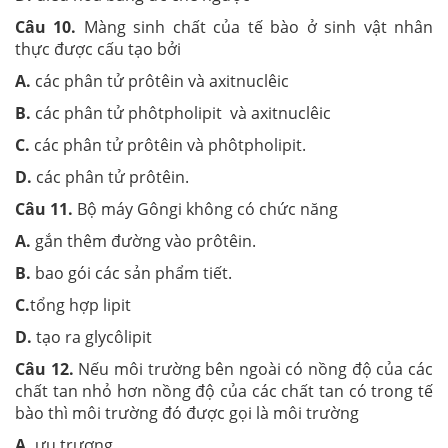
Câu 10.
Màng sinh chất của tế bào ở sinh vật nhân
thực được cấu tạo bởi
A.
các phân tử prôtêin và axitnuclêic
B.
các phân tử phôtpholipit và axitnuclêic
C.
các phân tử prôtêin và phôtpholipit.
D.
các phân tử prôtêin.
Câu 11.
Bộ máy Gôngi không có chức năng
A.
gắn thêm đường vào prôtêin.
B.
bao gói các sản phẩm tiết.
C.
tổng hợp lipit
D.
tạo ra glycôlipit
Câu 12.
Nếu môi trường bên ngoài có nồng độ của các
chất tan nhỏ hơn nồng độ của các chất tan có trong tế
bào thì môi trường đó được gọi là môi trường
A.
ưu trương.