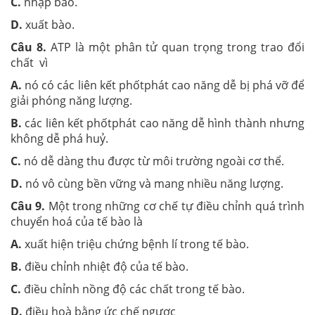
C.
nhập bào.
D.
xuất bào.
Câu 8.
ATP là một phân tử quan trọng trong trao đổi
chất vì
A.
nó có các liên kết phốtphát cao năng dễ bị phá vỡ để
giải phóng năng lượng.
B.
các liên kết phốtphát cao năng dễ hình thành nhưng
không dễ phá huỷ.
C.
nó dễ dàng thu được từ môi trường ngoài cơ thể.
D.
nó vô cùng bền vững và mang nhiều năng lượng.
Câu 9.
Một trong những cơ chế tự điều chỉnh quá trình
chuyển hoá của tế bào là
A.
xuất hiện triệu chứng bệnh lí trong tế bào.
B.
điều chỉnh nhiệt độ của tế bào.
C.
điều chỉnh nồng độ các chất trong tế bào.
D.
điều hoà bằng ức chế ngược