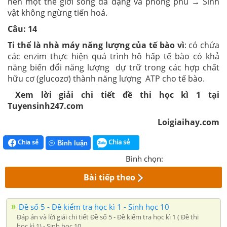
nên một thế giới sống đa dạng và phong phú → Sinh
vật không ngừng tiến hoá.
Câu: 14
Ti thể là nhà máy năng lượng của tế bào vì
: có chứa
các enzim thực hiện quá trình hô hấp tế bào có khả
năng biến đổi năng lượng dự trữ trong các hợp chất
hữu cơ (glucozơ) thành năng lượng ATP cho tế bào.
Xem lời giải chi tiết đề thi học kì 1 tại
Tuyensinh247.com
Loigiaihay.com
Chia sẻ
Chia sẻ
Bình luận
Bình chọn:
Bài tiếp theo
Đề số 5 - Đề kiểm tra học kì 1 - Sinh học 10
Đáp án và lời giải chi tiết Đề số 5 - Đề kiểm tra học kì 1 ( Đề thi
học kì 1) - Sinh học 10