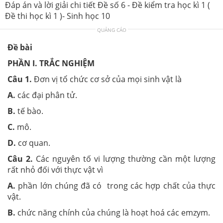
Đáp án và lời giải chi tiết Đề số 6 - Đề kiểm tra học kì 1 (
Đề thi học kì 1 )- Sinh học 10
QUẢNG CÁO
Đề bài
PHẦN I. TRẮC NGHIỆM
Câu 1.
Đơn vị tổ chức cơ sở của mọi sinh vật là
A.
các đại phân tử.
B.
tế bào.
C.
mô.
D.
cơ quan.
Câu 2.
Các nguyên tố vi lư­ợng thư­ờng cần một lượng
rất nhỏ đối với thực vật vì
A.
phần lớn chúng đã có trong các hợp chất của thực
vật.
B.
chức năng chính của chúng là hoạt hoá các emzym.