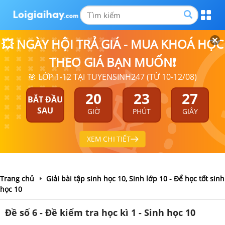
💥 NGÀY HỘI TRẢ GIÁ - MUA KHOÁ HỌC
THEO GIÁ BẠN MUỐN❗
🎯 LỚP 1-12 TẠI TUYENSINH247 (TỪ 10-12/08)
20
23
27
BẮT ĐẦU
SAU
GIỜ
PHÚT
GIÂY
XEM CHI TIẾT
Trang chủ
Giải bài tập sinh học 10, Sinh lớp 10 - Để học tốt sinh
học 10
Đề số 6 - Đề kiểm tra học kì 1 - Sinh học 10