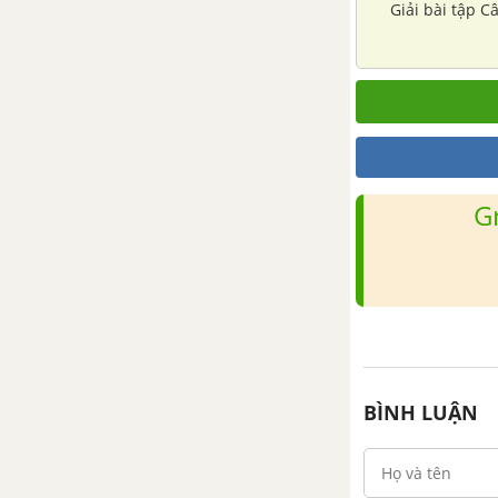
Giải bài tập C
truyền học
PHẦN 6: TIẾN HÓA
CHƯƠNG I. BẰNG CHỨNG
TIẾN HÓA
G
Bài 32: Bằng chứng giải phẫu
học so sánh và phôi sinh học so
sánh
Bài 33: Bằng chứng địa lí sinh
học
Bài 34: Bằng chứng tế bào học
BÌNH LUẬN
và sinh học phân tử
CHƯƠNG II: NGUYÊN NHÂN