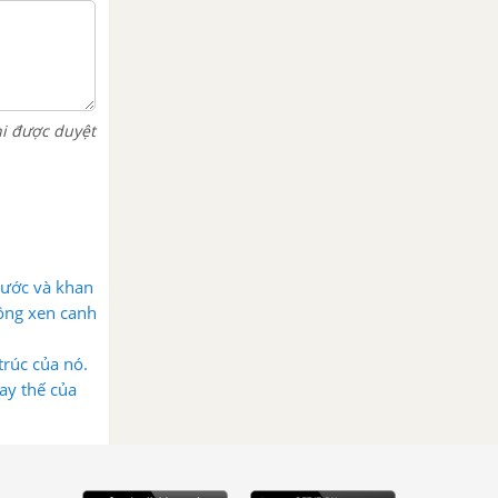
hi được duyệt
nước và khan
rồng xen canh
trúc của nó.
ay thế của