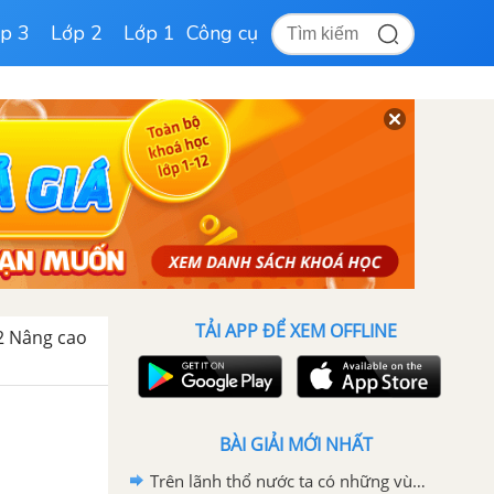
p 3
Lớp 2
Lớp 1
Công cụ
TẢI APP ĐỂ XEM OFFLINE
12 Nâng cao
BÀI GIẢI MỚI NHẤT
Trên lãnh thổ nước ta có những vùng nào và những khoảng thời gian nào nhiều nước và khan hiếm nước?