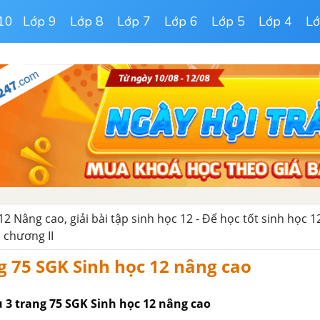
10
Lớp 9
Lớp 8
Lớp 7
Lớp 6
Lớp 5
Lớp 4
Lớ
12 Nâng cao, giải bài tập sinh học 12 - Để học tốt sinh học 
p chương II
g 75 SGK Sinh học 12 nâng cao
u 3 trang 75 SGK Sinh học 12 nâng cao