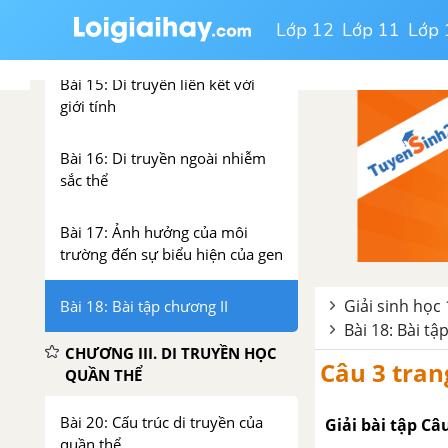
Lớp 12
Lớp 11
Lớp 
Bài 14: Di truyền và liên kết
Bài 15: Di truyền liên kết với
giới tính
Bài 16: Di truyền ngoài nhiễm
sắc thể
Bài 17: Ảnh hưởng của môi
trường đến sự biểu hiện của gen
Giải sinh học 
Bài 18: Bài tập chương II
Bài 18: Bài tậ
CHƯƠNG III. DI TRUYỀN HỌC
Câu 3 tran
QUẦN THỂ
Bài 20: Cấu trúc di truyền của
Giải bài tập Câ
quần thể