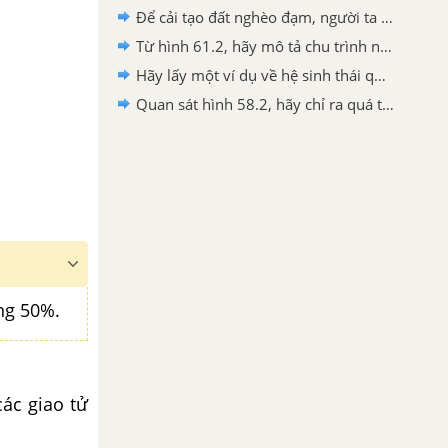
Để cải tạo đất nghèo đạm, người ta thường trồng những cây nào đầu tiên hoặc trồng xen canh với các cây đang canh tác?
Từ hình 61.2, hãy mô tả chu trình nước trong thiên nhiên.
Hãy lấy một ví dụ về hệ sinh thái quanh nơi ở của mình và chỉ ra thành phần cấu trúc của nó.
Quan sát hình 58.2, hãy chỉ ra quá trình biến đổi của nền đáy, mực nước và sự thay thế của các quần xã sinh vật.
ng 50%.
các giao tử