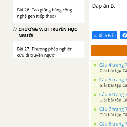
Đáp án B.
Bài 26: Tạo giống bằng công
nghệ gen (tiếp theo)
CHƯƠNG V: DI TRUYỀN HỌC
NGƯỜI
Bình luận
Bài 27: Phương pháp nghiên
cứu di truyền người
Câu 4 trang 
Bài 28: Di truyền y học
Giải bài tập C
Câu 5 trang 
Bài 29: Di truyền y học (tiếp
Giải bài tập C
theo)
Câu 6 trang 
Giải bài tập C
Bài 30: Bảo vệ vốn gen di
Câu 7 trang 
truyền của loài người
Giải bài tập C
Câu 8 trang 
Bài 31: Ôn tập phần năm: Di