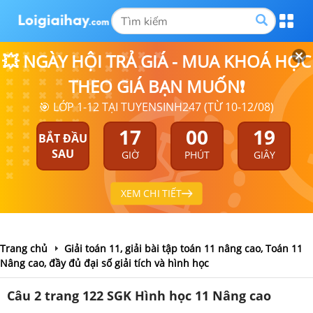
💥 NGÀY HỘI TRẢ GIÁ - MUA KHOÁ HỌC
THEO GIÁ BẠN MUỐN❗
🎯 LỚP 1-12 TẠI TUYENSINH247 (TỪ 10-12/08)
17
00
19
BẮT ĐẦU
SAU
GIỜ
PHÚT
GIÂY
XEM CHI TIẾT
Trang chủ
Giải toán 11, giải bài tập toán 11 nâng cao, Toán 11
Nâng cao, đầy đủ đại số giải tích và hình học
Câu 2 trang 122 SGK Hình học 11 Nâng cao