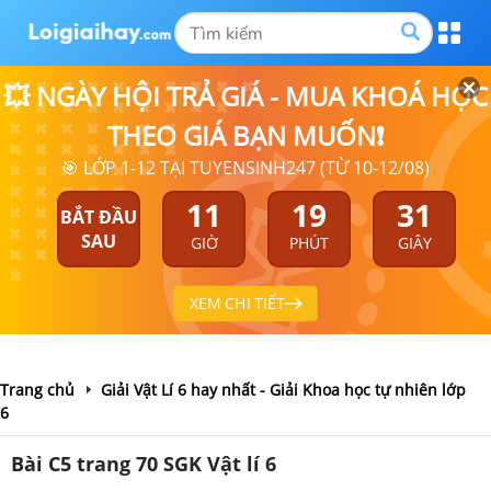
💥 NGÀY HỘI TRẢ GIÁ - MUA KHOÁ HỌC
THEO GIÁ BẠN MUỐN❗
🎯 LỚP 1-12 TẠI TUYENSINH247 (TỪ 10-12/08)
11
19
30
BẮT ĐẦU
SAU
GIỜ
PHÚT
GIÂY
XEM CHI TIẾT
Trang chủ
Giải Vật Lí 6 hay nhất - Giải Khoa học tự nhiên lớp
6
Bài C5 trang 70 SGK Vật lí 6