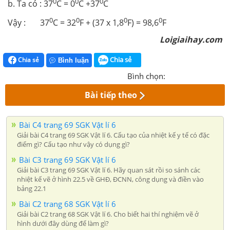
0
0
0
b. Ta có : 37
C = 0
C +37
C
0
0
0
0
Vậy : 37
C = 32
F + (37 x 1,8
F) = 98,6
F
Loigiaihay.com
Chia sẻ
Chia sẻ
Bình luận
Bình chọn:
Bài tiếp theo
Bài C4 trang 69 SGK Vật lí 6
Giải bài C4 trang 69 SGK Vật lí 6. Cấu tạo của nhiệt kế y tế có đặc
điểm gì? Cấu tạo như vậy có dụng gì?
Bài C3 trang 69 SGK Vật lí 6
Giải bài C3 trang 69 SGK Vật lí 6. Hãy quan sát rồi so sánh các
nhiệt kế vẽ ở hình 22.5 về GHĐ, ĐCNN, công dụng và điền vào
bảng 22.1
Bài C2 trang 68 SGK Vật lí 6
Giải bài C2 trang 68 SGK Vật lí 6. Cho biết hai thí nghiệm vẽ ở
hình dưới đây dùng để làm gì?