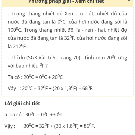
Phương pháp giải - Xem chi tiết
- Trong thang nhiệt độ Xen - xi - út, nhiệt độ của
0
nước đá đang tan là 0
C, của hơi nước đang sôi là
0
100
C. Trong thang nhiệt độ Fa - ren - hai, nhiệt độ
0
của nước đá đang tan là 32
F, của hơi nước đang sôi
0
là 212
F.
0
- Thí dụ (SGK Vật Lí 6 - trang 70) : Tính xem 20
C ứng
0
với bao nhiêu
F ?
0
0
0
Ta có : 20
C = 0
C + 20
C
0
0
0
0
Vậy : 20
C = 32
F + (20 x 1,8
F) = 68
F.
Lời giải chi tiết
0
0
0
a. Ta có : 30
C = 0
C +30
C
0
0
0
0
Vậy : 30
C = 32
F + (30 x 1,8
F) = 86
F.