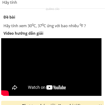
Hãy tính
QUẢNG CÁO
Đề bài
0
0
0
Hãy tính xem 30
C, 37
C ứng với bao nhiêu
F ?
Video hướng dẫn giải