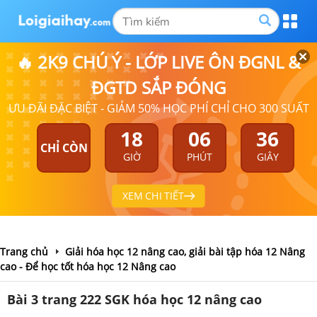
🔥 2K9 CHÚ Ý - LỚP LIVE ÔN ĐGNL &
ĐGTD SẮP ĐÓNG
ƯU ĐÃI ĐẶC BIỆT - GIẢM 50% HỌC PHÍ CHỈ CHO 300 SUẤT
18
06
35
CHỈ CÒN
GIỜ
PHÚT
GIÂY
XEM CHI TIẾT
Trang chủ
Giải hóa học 12 nâng cao, giải bài tập hóa 12 Nâng
cao - Để học tốt hóa học 12 Nâng cao
Bài 3 trang 222 SGK hóa học 12 nâng cao