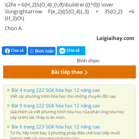
\(2Fe + 6{H_2}S{O_4}_{\;đ}\buildrel {{t^0}} \over
\longrightarrow F{e_2}{(S{O_4})_3} + 3S{O_2} +6
{H_2}O\)
Chọn A.
Loigiaihay.com
Chia sẻ
Chia sẻ
Bình luận
Bình chọn:
Bài tiếp theo
Bài 4 trang 222 SGK hóa học 12 nâng cao
Viết các phương trình hóa học cho những chuyển đổi sau
Bài 5 trang 222 SGK hóa học 12 nâng cao
Giải thích và viết phương trình hóa học của phản ứng hóa học
xảy ra khi sắt, thép bị ăn mòn.
Bài 6 trang 223 SGK hóa học 12 nâng cao
Từ Fe, hãy trình bày 3 phương pháp điều chế trực tiếp muối
FeSO4. Viết các phương trình hóa học.