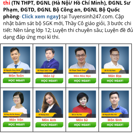
thi
(TN THPT, ĐGNL (Hà Nội/ Hồ Chí Minh), ĐGNL Sư
Phạm, ĐGTD, ĐGNL Bộ Công an, ĐGNL Bộ Quốc
phòng
-
Click xem ngay
)
tại Tuyensinh247.com.
Cập
nhật bám sát bộ SGK mới, Thầy Cô giáo giỏi, 3 bước chi
tiết: Nền tảng lớp 12; Luyện thi chuyên sâu; Luyện đề đủ
dạng đáp ứng mọi kì thi.