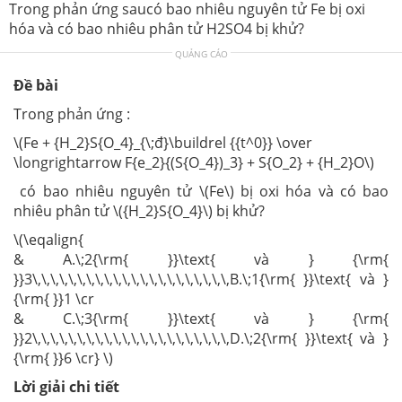
Trong phản ứng saucó bao nhiêu nguyên tử Fe bị oxi
hóa và có bao nhiêu phân tử H2SO4 bị khử?
QUẢNG CÁO
Đề bài
Trong phản ứng :
\(Fe + {H_2}S{O_4}_{\;đ}\buildrel {{t^0}} \over
\longrightarrow F{e_2}{(S{O_4})_3} + S{O_2} + {H_2}O\)
có bao nhiêu nguyên tử \(Fe\) bị oxi hóa và có bao
nhiêu phân tử \({H_2}S{O_4}\) bị khử?
\(\eqalign{
& A.\;2{\rm{ }}\text{ và } {\rm{
}}3\,\,\,\,\,\,\,\,\,\,\,\,\,\,\,\,\,\,\,\,\,\,B.\;1{\rm{ }}\text{ và }
{\rm{ }}1 \cr
& C.\;3{\rm{ }}\text{ và } {\rm{
}}2\,\,\,\,\,\,\,\,\,\,\,\,\,\,\,\,\,\,\,\,\,\,D.\;2{\rm{ }}\text{ và }
{\rm{ }}6 \cr} \)
Lời giải chi tiết