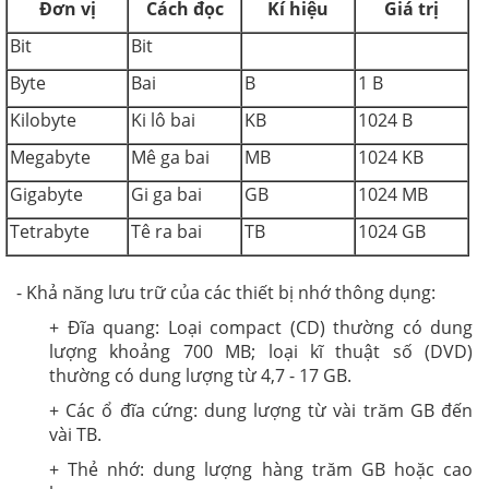
Đơn vị
Cách đọc
Kí hiệu
Giá trị
Bit
Bit
Byte
Bai
B
1 B
Kilobyte
Ki lô bai
KB
1024 B
Megabyte
Mê ga bai
MB
1024 KB
Gigabyte
Gi ga bai
GB
1024 MB
Tetrabyte
Tê ra bai
TB
1024 GB
- Khả năng lưu trữ của các thiết bị nhớ thông dụng:
+ Đĩa quang: Loại compact (CD) thường có dung
lượng khoảng 700 MB; loại kĩ thuật số (DVD)
thường có dung lượng từ 4,7 - 17 GB.
+ Các ổ đĩa cứng: dung lượng từ vài trăm GB đến
vài TB.
+ Thẻ nhớ: dung lượng hàng trăm GB hoặc cao