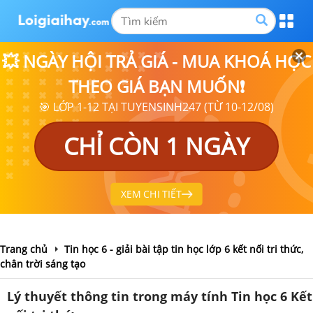
💥 NGÀY HỘI TRẢ GIÁ - MUA KHOÁ HỌC
THEO GIÁ BẠN MUỐN❗
🎯 LỚP 1-12 TẠI TUYENSINH247 (TỪ 10-12/08)
CHỈ CÒN 1 NGÀY
XEM CHI TIẾT
Trang chủ
Tin học 6 - giải bài tập tin học lớp 6 kết nối tri thức,
chân trời sáng tạo
Lý thuyết thông tin trong máy tính Tin học 6 Kết