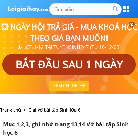
💥 NGÀY HỘI TRẢ GIÁ - MUA KHOÁ HỌC
THEO GIÁ BẠN MUỐN❗
🎯 LỚP 1-12 TẠI TUYENSINH247 (TỪ 10-12/08)
BẮT ĐẦU SAU 1 NGÀY
XEM CHI TIẾT
Trang chủ
Giải vở bài tập Sinh lớp 6
Mục 1,2,3, ghi nhớ trang 13,14 Vở bài tập Sinh
học 6