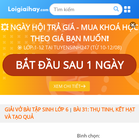
💥 NGÀY HỘI TRẢ GIÁ - MUA KHOÁ HỌC
THEO GIÁ BẠN MUỐN❗
🎯 LỚP 1-12 TẠI TUYENSINH247 (TỪ 10-12/08)
BẮT ĐẦU SAU 1 NGÀY
XEM CHI TIẾT
GIẢI VỞ BÀI TẬP SINH LỚP 6
BÀI 31: THỤ TINH, KẾT HẠT
|
VÀ TẠO QUẢ
Bình chọn: