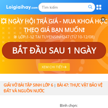
💥 NGÀY HỘI TRẢ GIÁ - MUA KHOÁ HỌC
THEO GIÁ BẠN MUỐN❗
🎯 LỚP 1-12 TẠI TUYENSINH247 (TỪ 10-12/08)
BẮT ĐẦU SAU 1 NGÀY
XEM CHI TIẾT
GIẢI VỞ BÀI TẬP SINH LỚP 6
BÀI 47: THỰC VẬT BẢO VỆ
|
ĐẤT VÀ NGUỒN NƯỚC
Bình chọn: