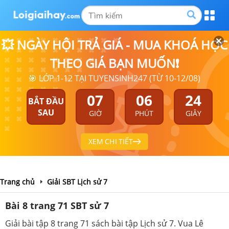
💥 NGÀY HỘI TRẢ GIÁ - MUA KHOÁ HỌC
THEO GIÁ BẠN MUỐN❗
🎯 LỚP 1-12 TẠI TUYENSINH247 (TỪ 10-12/08)
07
06
24
BẮT ĐẦU
SAU
GIỜ
PHÚT
GIÂY
XEM CHI TIẾT
Trang chủ
Giải SBT Lịch sử 7
Bài 8 trang 71 SBT sử 7
Giải bài tập 8 trang 71 sách bài tập Lịch sử 7. Vua Lê