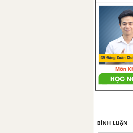
Bài 36. Hình hộp chữ nhật và
hình lập phương
Luyện tập trang 92
Bài 37. Hình lăng trụ đứng tam
giác và hình lăng trụ đứng tứ
giác
Luyện tập trang 100
Bài tập cuối chương X
Hoạt động thực hành trải
nghiệm tập 2
BÌNH LUẬN
Đại lượng tỉ lệ trong đời sống