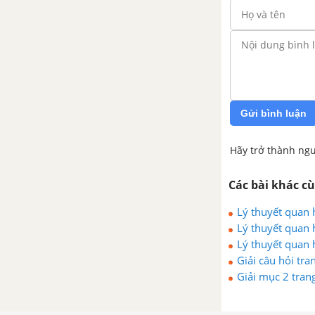
Hộp quà và chân đế lịch để bàn
của em
Gửi bình luận
Hãy trở thành ngư
Các bài khác c
Lý thuyết quan 
Lý thuyết quan 
nối tri thức
Lý thuyết quan h
Giải câu hỏi tra
Giải mục 2 trang