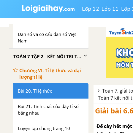
Lớp 12
Lớp 11
Lớp 
Vẽ hình đơn giản với phần mềm
GeoGebra
Dân số và cơ cấu dân số Việt
Nam
TOÁN 7 TẬP 2 - KẾT NỐI TRI THỨC VỚI CUỘC SỐNG
Chương VI. Tỉ lệ thức và đại
lượng tỉ lệ
Toán 7, giải t
Bài 20. Tỉ lệ thức
Toán 7 kết nối t
Bài 21. Tính chất của dãy tỉ số
Giải bài 6.
bằng nhau
Để cày hết một
Luyện tập chung trang 10