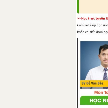
của một tam giác
Luyện tập chung trang 70
>> Học trực tuyến 
Cam kết giúp học sin
Bài 34. Sự đồng quy của ba
khảo chi tiết khoá học
đường trung tuyến, ba đường
phân giác trong một tam giác
Bài 35. Sự đồng quy của ba
đường trung trực, ba đường cao
trong một tam giác
Luyện tập chung trang 82
Bài tập cuối chương IX
Chương X. Một số hình khối
trong thực tiễn