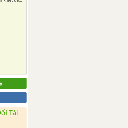
h khiết để
y
ổi Tài