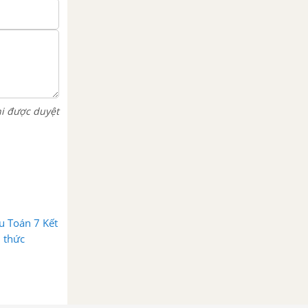
hi được duyệt
u Toán 7 Kết
i thức