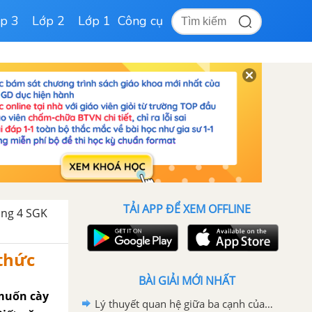
p 3
Lớp 2
Lớp 1
Công cụ
TẢI APP ĐỂ XEM OFFLINE
rang 4 SGK
 thức
BÀI GIẢI MỚI NHẤT
 muốn cày
Lý thuyết quan hệ giữa ba cạnh của một tam giác Toán 7 Kết nối tri thức