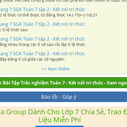
 g muối. Hỏi nếu có 45 g muối thì cần pha với bao nhiêu lít nước tin
i sinh lí?
rang 7 SGK Toán 7 tập 2 - Kết nối tri thức
tỉ lệ thức có thể được từ đẳng thức 14.(-15)= (-10).21
rang 7 SGK Toán 7 tập 2 - Kết nối tri thức
 tỉ lệ thức sau:
rang 7 SGK Toán 7 tập 2 - Kết nối tri thức
ằng nhau trong các tỉ số sau rồi lập tỉ lệ thức:
rang 7 SGK Toán 7 tập 2 - Kết nối tri thức
 đây bằng tỉ số giữa các số nguyên:
>> Xem thêm
 Bài Tập Trắc nghiệm Toán 7 - Kết nối tri thức - Xem nga
Báo lỗi - Góp ý
a Group Dành Cho Lớp 7 Chia Sẻ, Trao Đ
Liệu Miễn Phí