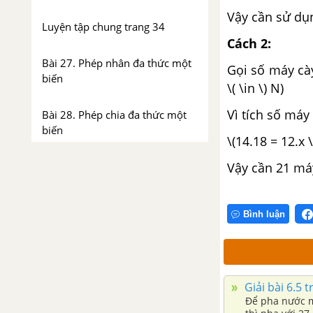
Vậy cần sử dụ
Luyện tập chung trang 34
Cách 2:
Bài 27. Phép nhân đa thức một
Gọi số máy cày
biến
\( \in \) N)
Vì tích số máy
Bài 28. Phép chia đa thức một
biến
\(14.18 = 12.x 
Vậy cần 21 má
Luyện tập chung trang 44
Bài tập cuối chương VII
Bình luận
Chương VIII. Làm quen với
biến cố và xác suất của biến
cố
Giải bài 6.5 t
Bài 29. Làm quen với biến cố
Để pha nước mu