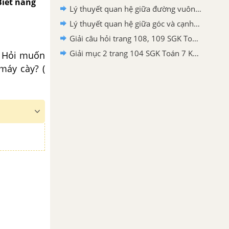
Biết năng
Lý thuyết quan hệ giữa đường vuông góc và đường xiên, đường xiên và hình chiếu Toán 7 Kết nối tri thức
Lý thuyết quan hệ giữa góc và cạnh đối diện trong một tam giác Toán 7 Kết nối tri thức
Giải câu hỏi trang 108, 109 SGK Toán 7 Kết nối tri thức với cuộc sống tập 2
Giải mục 2 trang 104 SGK Toán 7 Kết nối tri thức với cuộc sống tập 2
. Hỏi muốn
máy cày? (