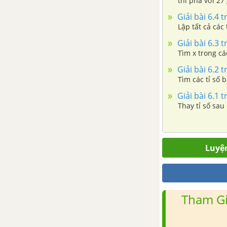
thì pha với 27
được nước muố
Giải bài 6.4 t
Bài 30. Làm quen với xác suất
Lập tất cả các 
của biến cố
Giải bài 6.3 t
Tìm x trong các
Luyện tập chung trang 56
Giải bài 6.2 t
Tìm các tỉ số b
Bài tập cuối chương VIII
Giải bài 6.1 t
Chương IX. Quan hệ giữa các
Thay tỉ số sau
yếu tố trong tam giác
Bài 31. Quan hệ giữa góc và
Luyện
cạnh đối diện trong một tam
giác
Bài 32. Quan hệ giữa đường
Tham Gi
vuông góc và đường xiên
Bài 33. Quan hệ giữa ba cạnh