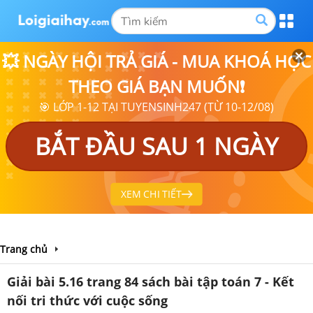
💥 NGÀY HỘI TRẢ GIÁ - MUA KHOÁ HỌC
THEO GIÁ BẠN MUỐN❗
🎯 LỚP 1-12 TẠI TUYENSINH247 (TỪ 10-12/08)
BẮT ĐẦU SAU 1 NGÀY
XEM CHI TIẾT
Trang chủ
Giải bài 5.16 trang 84 sách bài tập toán 7 - Kết
nối tri thức với cuộc sống