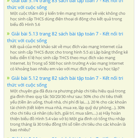
Giải bài 5.14 trang 83 sách bài tập toán 7 - Kết nối tri
thức với cuộc sống
Một cuộc thăm dò ý kiến trên mạng Internet về việc không cho
học sinh cấp THCS dùng điện thoại di động cho kết quả trong
biểu đồ Hình 5.6
Giải bài 5.13 trang 82 sách bài tập toán 7 - Kết nối tri
thức với cuộc sống
Kết quả của một khảo sát về mục đích vào mạng Internet của
học sinh cấp THCS được cho trong hình 5.5 a) Lập bảng thống kê
biểu diễn tỉ lệ học sinh cấp THCS theo mục đích vào mạng
Internet. b) Trong số 500 học sinh trường A vào mạng Internet
có khoảng bao nhiêu em vào với mục đích phục vụ học tập?
Giải bài 5.12 trang 82 sách bài tập toán 7 - Kết nối tri
thức với cuộc sống
Một chuyên gia đã đưa ra phương pháp chi tiêu hiệu quả trong
gia đình theo quy tắc 50/20/30 như sau: 50% cho chi tiêu thiết
yếu (tiền ăn uống, thuê nhà, chi phí đi lại,…), 20 % cho các khoản
tài chính (tiết kiệm mua nhà, mua xe, lập quỹ dự phòng…), 30%
cho chi tiêu cá nhân (du lịch, giải trí, mua sắm,…) a) Hãy hoàn
thiện biểu đồ Hình 5.4 vào vở b) Một gia đình có tổng thu nhập
trong tháng là 30 triệu đồng thì số tiền chi tiêu cho các khoản là
bao nhiêu?