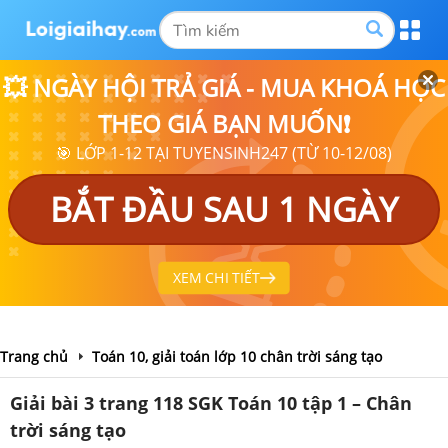
💥 NGÀY HỘI TRẢ GIÁ - MUA KHOÁ HỌC
THEO GIÁ BẠN MUỐN❗
🎯 LỚP 1-12 TẠI TUYENSINH247 (TỪ 10-12/08)
BẮT ĐẦU SAU 1 NGÀY
XEM CHI TIẾT
Trang chủ
Toán 10, giải toán lớp 10 chân trời sáng tạo
Giải bài 3 trang 118 SGK Toán 10 tập 1 – Chân
trời sáng tạo