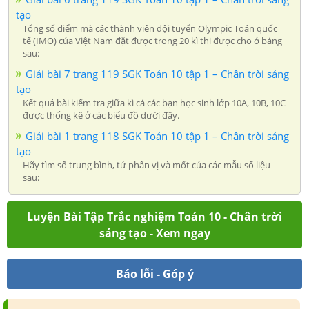
tạo
Tổng số điểm mà các thành viên đội tuyển Olympic Toán quốc
tế (IMO) của Việt Nam đặt được trong 20 kì thi được cho ở bảng
sau:
Giải bài 7 trang 119 SGK Toán 10 tập 1 – Chân trời sáng
tạo
Kết quả bài kiểm tra giữa kì cả các bạn học sinh lớp 10A, 10B, 10C
được thống kê ở các biểu đồ dưới đây.
Giải bài 1 trang 118 SGK Toán 10 tập 1 – Chân trời sáng
tạo
Hãy tìm số trung bình, tứ phân vị và mốt của các mẫu số liệu
sau:
Luyện Bài Tập Trắc nghiệm Toán 10 - Chân trời
sáng tạo - Xem ngay
Báo lỗi - Góp ý