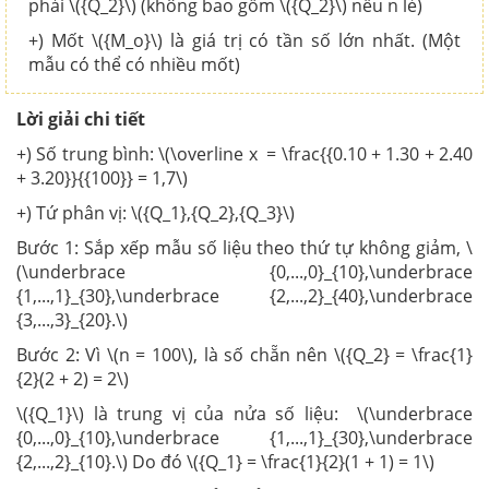
phải \({Q_2}\) (không bao gồm \({Q_2}\) nếu n lẻ)
+) Mốt \({M_o}\) là giá trị có tần số lớn nhất. (Một
mẫu có thể có nhiều mốt)
Lời giải chi tiết
+) Số trung bình: \(\overline x = \frac{{0.10 + 1.30 + 2.40
+ 3.20}}{{100}} = 1,7\)
+) Tứ phân vị: \({Q_1},{Q_2},{Q_3}\)
Bước 1: Sắp xếp mẫu số liệu theo thứ tự không giảm, \
(\underbrace {0,...,0}_{10},\underbrace
{1,...,1}_{30},\underbrace {2,...,2}_{40},\underbrace
{3,...,3}_{20}.\)
Bước 2: Vì \(n = 100\), là số chẵn nên \({Q_2} = \frac{1}
{2}(2 + 2) = 2\)
\({Q_1}\) là trung vị của nửa số liệu: \(\underbrace
{0,...,0}_{10},\underbrace {1,...,1}_{30},\underbrace
{2,...,2}_{10}.\) Do đó \({Q_1} = \frac{1}{2}(1 + 1) = 1\)