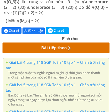
\({Q_3}\) là trung vị của nửa số liệu \(\underbrace
{2,...,2}_{30},\underbrace {3,...,3}_{20}.\) Do đó \({Q_3} =
\frac{1}{2}(2 + 2) = 2\)
+) Mốt \({M_o} = 2\)
Chia sẻ
Chia sẻ
Bình luận
Bình chọn:
Bài tiếp theo
Giải bài 4 trang 118 SGK Toán 10 tập 1 – Chân trời sáng
tạo
Trong một cuộc thi nghề, người ta ghi lại thời gian hoàn thành
một sản phẩm của một số thí nghiệm ở bảng sau:
Giải bài 5 trang 118 SGK Toán 10 tập 1 – Chân trời sáng
tạo
Bác Dũng và bác Thu ghi lại só điện thoại mà mỗi người gọi mỗi
ngày trong 10 ngày được lựa chọn ngẫu nhiên từ tháng 01/2021
ở bảng sau:
Giải bài 6 trang 119 SGK Toán 10 tập 1 – Chân trời sáng