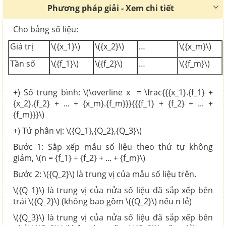
Phương pháp giải - Xem chi tiết
Cho bảng số liệu:
Giá trị
\({x_1}\)
\({x_2}\)
…
\({x_m}\)
Tần số
\({f_1}\)
\({f_2}\)
…
\({f_m}\)
+) Số trung bình: \(\overline x = \frac{{{x_1}.{f_1} +
{x_2}.{f_2} + ... + {x_m}.{f_m}}}{{{f_1} + {f_2} + ... +
{f_m}}}\)
+) Tứ phân vị: \({Q_1},{Q_2},{Q_3}\)
Bước 1: Sắp xếp mẫu số liệu theo thứ tự không
giảm, \(n = {f_1} + {f_2} + ... + {f_m}\)
Bước 2: \({Q_2}\) là trung vị của mẫu số liệu trên.
\({Q_1}\) là trung vị của nửa số liệu đã sắp xếp bên
trái \({Q_2}\) (không bao gồm \({Q_2}\) nếu n lẻ)
\({Q_3}\) là trung vị của nửa số liệu đã sắp xếp bên