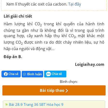
Xem lí thuyết các oxit của cacbon.
Tại đây
Lời giải chi tiết
Hàm lượng khí CO
trong khí quyển của hành tinh
2
chúng ta gần như là không đổi là vì trong quá trình
quang hợp, cây xanh hấp thụ khí CO
, mặt khác một
2
lượng CO
được sinh ra do đốt cháy nhiên liệu, sự hô
2
hấp của ngưòi và động vật...
Đáp án B.
Loigiaihay.com
Chia sẻ
Chia sẻ
Bình luận
Bình chọn:
Bài tiếp theo
Bài 28.9 Trang 36 SBT Hóa học 9