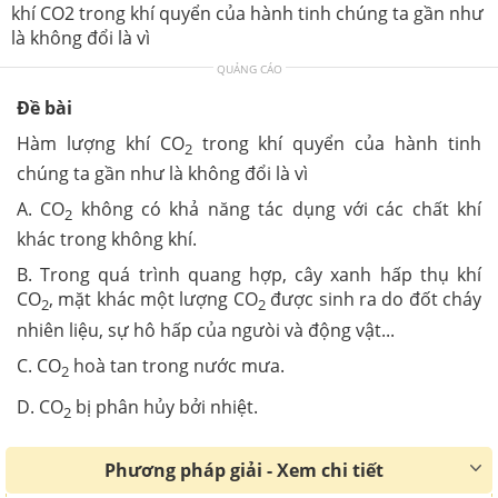
khí CO2 trong khí quyển của hành tinh chúng ta gần như
là không đổi là vì
QUẢNG CÁO
Đề bài
Hàm lượng khí CO
trong khí quyển của hành tinh
2
chúng ta gần như là không đổi là vì
A. CO
không có khả năng tác dụng với các chất khí
2
khác trong không khí.
B. Trong quá trình quang hợp, cây xanh hấp thụ khí
CO
, mặt khác một lượng CO
được sinh ra do đốt cháy
2
2
nhiên liệu, sự hô hấp của ngưòi và động vật...
C. CO
hoà tan trong nước mưa.
2
D. CO
bị phân hủy bởi nhiệt.
2
Phương pháp giải - Xem chi tiết