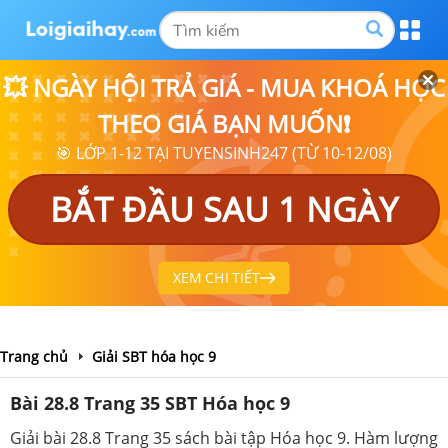
💥 NGÀY HỘI TRẢ GIÁ - MUA KHOÁ HỌC
THEO GIÁ BẠN MUỐN❗
🎯 LỚP 1-12 TẠI TUYENSINH247 (TỪ 10-12/08)
BẮT ĐẦU SAU 1 NGÀY
XEM CHI TIẾT
Trang chủ
Giải SBT hóa học 9
Bài 28.8 Trang 35 SBT Hóa học 9
Giải bài 28.8 Trang 35 sách bài tập Hóa học 9. Hàm lượng