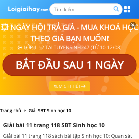
💥 NGÀY HỘI TRẢ GIÁ - MUA KHOÁ HỌC
THEO GIÁ BẠN MUỐN❗
🎯 LỚP 1-12 TẠI TUYENSINH247 (TỪ 10-12/08)
BẮT ĐẦU SAU 1 NGÀY
XEM CHI TIẾT
Trang chủ
Giải SBT Sinh học 10
Giải bài 11 trang 118 SBT Sinh học 10
Giải bài 11 trang 118 sách bài tập Sinh học 10: Quan sát