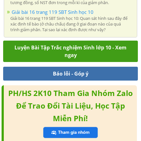
tương đồng, số NST đơn trong mỗi kì của giảm phân.
Giải bài 16 trang 119 SBT Sinh học 10
Giải bài 16 trang 119 SBT Sinh học 10: Quan sát hình sau đây để
xác định tế bào (ở châu chấu) đang ở giai đoạn nào của quá
trình giảm phân. Tại sao lại xác định được như vậy?
Luyện Bài Tập Trắc nghiệm Sinh lớp 10 - Xem
ngay
Báo lỗi - Góp ý
PH/HS 2K10 Tham Gia Nhóm Zalo
Để Trao Đổi Tài Liệu, Học Tập
Miễn Phí!