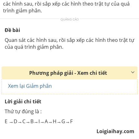
các hình sau, rồi sắp xếp các hình theo trật tự của quá
trình giảm phân.
QUẢNG CÁO
Đề bài
Quan sát các hình sau, rồi sắp xếp các hình theo trật tự
của quá trình giảm phân.
Phương pháp giải - Xem chi tiết
Xem lại Giảm phân
Lời giải chi tiết
Thứ tự đúng là :
E
→
D
→
C
→
B
→I→
A
→
H
→
G
→
F
Loigiaihay.com