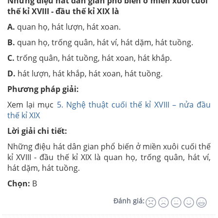
Những điệu hát dân gian phổ biến ở miền xuôi cuối
thế kỉ XVIII - đầu thế kỉ XIX là
A.
quan họ, hát lượn, hát xoan.
B.
quan họ, trống quân, hát ví, hát dặm, hát tuồng.
C.
trống quân, hát tuồng, hát xoan, hát khắp.
D.
hát lượn, hát khắp, hát xoan, hát tuồng.
Phương pháp giải:
Xem lại mục
5. Nghệ thuật cuối thế kỉ XVIII – nửa đầu
thế kỉ XIX
Lời giải chi tiết:
Những điệu hát dân gian phổ biến ở miền xuôi cuối thế
kỉ XVIII - đầu thế kỉ XIX là quan họ, trống quân, hát ví,
hát dặm, hát tuồng.
Chọn:
B
Đánh giá: