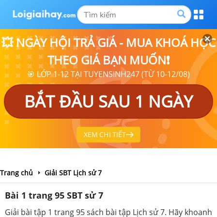
💥 NGÀY HỘI TRẢ GIÁ - MUA KHOÁ HỌC
THEO GIÁ BẠN MUỐN❗
🎯 LỚP 1-12 TẠI TUYENSINH247 (TỪ 10-12/08)
BẮT ĐẦU SAU 1 NGÀY
XEM CHI TIẾT
Trang chủ
Giải SBT Lịch sử 7
Bài 1 trang 95 SBT sử 7
Giải bài tập 1 trang 95 sách bài tập Lịch sử 7. Hãy khoanh