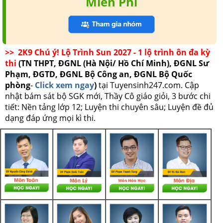
Miễn Phí
>> 2K9 Chú ý! Lộ Trình Sun 2027 - 1 lộ trình ôn đa kỳ
thi
(TN THPT, ĐGNL (Hà Nội/ Hồ Chí Minh), ĐGNL Sư
Phạm, ĐGTD, ĐGNL Bộ Công an, ĐGNL Bộ Quốc
phòng
-
Click xem ngay
)
tại Tuyensinh247.com.
Cập
nhật bám sát bộ SGK mới, Thầy Cô giáo giỏi, 3 bước chi
tiết: Nền tảng lớp 12; Luyện thi chuyên sâu; Luyện đề đủ
dạng đáp ứng mọi kì thi.