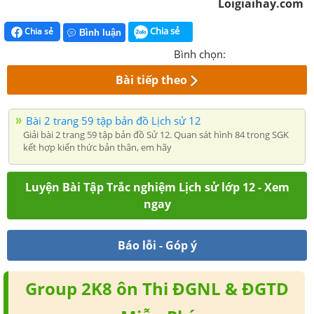
Loigiaihay.com
Chia sẻ
Chia sẻ
Bình luận
Bình chọn:
Bài tiếp theo
Bài 2 trang 59 tập bản đồ Lịch sử 12
Giải bài 2 trang 59 tập bản đồ Sử 12. Quan sát hình 84 trong SGK
kết hợp kiến thức bản thân, em hãy
Luyện Bài Tập Trắc nghiệm Lịch sử lớp 12 - Xem
ngay
Báo lỗi - Góp ý
Group 2K8 ôn Thi ĐGNL & ĐGTD