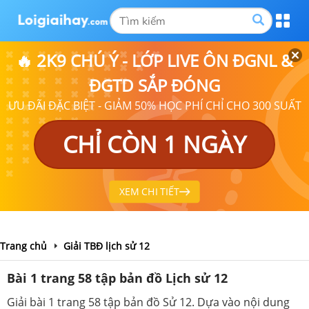
🔥 2K9 CHÚ Ý - LỚP LIVE ÔN ĐGNL &
ĐGTD SẮP ĐÓNG
ƯU ĐÃI ĐẶC BIỆT - GIẢM 50% HỌC PHÍ CHỈ CHO 300 SUẤT
CHỈ CÒN 1 NGÀY
XEM CHI TIẾT
Trang chủ
Giải TBĐ lịch sử 12
Bài 1 trang 58 tập bản đồ Lịch sử 12
Giải bài 1 trang 58 tập bản đồ Sử 12. Dựa vào nội dung