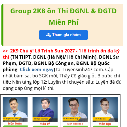
Group 2K8 ôn Thi ĐGNL & ĐGTD
Miễn Phí
>> 2K9 Chú ý! Lộ Trình Sun 2027 - 1 lộ trình ôn đa kỳ
thi
(TN THPT, ĐGNL (Hà Nội/ Hồ Chí Minh), ĐGNL Sư
Phạm, ĐGTD, ĐGNL Bộ Công an, ĐGNL Bộ Quốc
phòng
-
Click xem ngay
)
tại Tuyensinh247.com.
Cập
nhật bám sát bộ SGK mới, Thầy Cô giáo giỏi, 3 bước chi
tiết: Nền tảng lớp 12; Luyện thi chuyên sâu; Luyện đề đủ
dạng đáp ứng mọi kì thi.