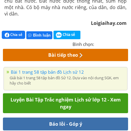
chủ đất nước. Đất nước được thống nhất, sum họp
một nhà. Có bộ máy nhà nước riêng, của dân, do dân,
vì dân.
Loigiaihay.com
Chia sẻ
Chia sẻ
Bình luận
Bình chọn:
Bài tiếp theo
Bài 1 trang 58 tập bản đồ Lịch sử 12
Giải bài 1 trang 58 tập bản đồ Sử 12. Dựa vào nội dung SGK, em
hãy cho biết
Luyện Bài Tập Trắc nghiệm Lịch sử lớp 12 - Xem
ngay
Báo lỗi - Góp ý