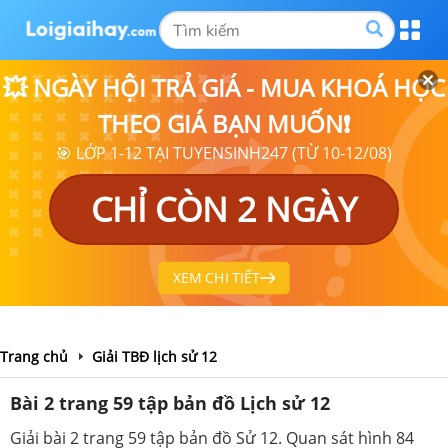
💥 NGÀY HỘI TRẢ GIÁ - MUA KHOÁ HỌC
THEO GIÁ BẠN MUỐN❗
🎯 LỚP 1-12 TẠI TUYENSINH247 (TỪ 10-12/08)
CHỈ CÒN 2 NGÀY
XEM CHI TIẾT
Trang chủ
Giải TBĐ lịch sử 12
Bài 2 trang 59 tập bản đồ Lịch sử 12
Giải bài 2 trang 59 tập bản đồ Sử 12. Quan sát hình 84