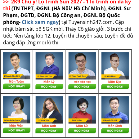
>> 2K9 Chú ý! Lộ Trình Sun 2027 - 1 lộ trình ôn đa kỳ
thi
(TN THPT, ĐGNL (Hà Nội/ Hồ Chí Minh), ĐGNL Sư
Phạm, ĐGTD, ĐGNL Bộ Công an, ĐGNL Bộ Quốc
phòng
-
Click xem ngay
)
tại Tuyensinh247.com.
Cập
nhật bám sát bộ SGK mới, Thầy Cô giáo giỏi, 3 bước chi
tiết: Nền tảng lớp 12; Luyện thi chuyên sâu; Luyện đề đủ
dạng đáp ứng mọi kì thi.