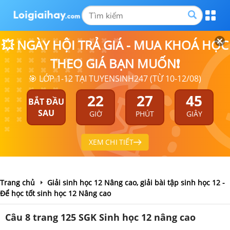
💥 NGÀY HỘI TRẢ GIÁ - MUA KHOÁ HỌC
THEO GIÁ BẠN MUỐN❗
🎯 LỚP 1-12 TẠI TUYENSINH247 (TỪ 10-12/08)
22
27
44
BẮT ĐẦU
SAU
GIỜ
PHÚT
GIÂY
XEM CHI TIẾT
Trang chủ
Giải sinh học 12 Nâng cao, giải bài tập sinh học 12 -
Để học tốt sinh học 12 Nâng cao
Câu 8 trang 125 SGK Sinh học 12 nâng cao