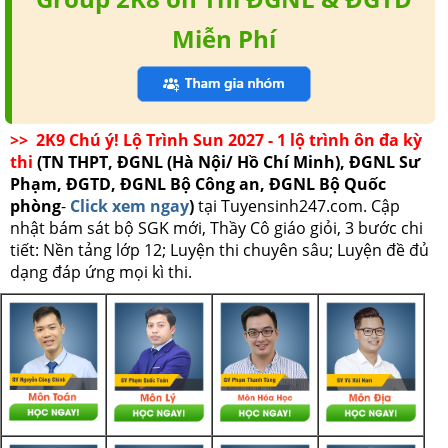
Miễn Phí
>> 2K9 Chú ý! Lộ Trình Sun 2027 - 1 lộ trình ôn đa kỳ
thi
(TN THPT, ĐGNL (Hà Nội/ Hồ Chí Minh), ĐGNL Sư
Phạm, ĐGTD, ĐGNL Bộ Công an, ĐGNL Bộ Quốc
phòng
-
Click xem ngay
)
tại Tuyensinh247.com.
Cập
nhật bám sát bộ SGK mới, Thầy Cô giáo giỏi, 3 bước chi
tiết: Nền tảng lớp 12; Luyện thi chuyên sâu; Luyện đề đủ
dạng đáp ứng mọi kì thi.