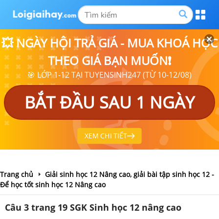
💥 NGÀY HỘI TRẢ GIÁ - MUA KHOÁ HỌC
THEO GIÁ BẠN MUỐN❗
🎯 LỚP 1-12 TẠI TUYENSINH247 (TỪ 10-12/08)
BẮT ĐẦU SAU 1 NGÀY
XEM CHI TIẾT
Trang chủ
Giải sinh học 12 Nâng cao, giải bài tập sinh học 12 -
Để học tốt sinh học 12 Nâng cao
Câu 3 trang 19 SGK Sinh học 12 nâng cao