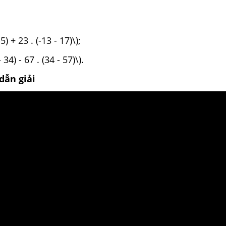
-5) + 23 . (-13 - 17)\);
- 34) - 67 . (34 - 57)\).
dẫn giải