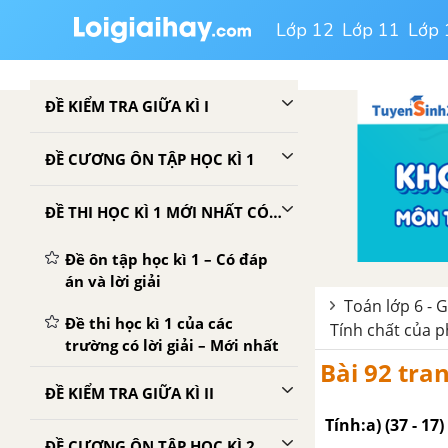
Lớp 12
Lớp 11
Lớp 
ĐỀ KIỂM TRA GIỮA KÌ I
ĐỀ CƯƠNG ÔN TẬP HỌC KÌ 1
ĐỀ THI HỌC KÌ 1 MỚI NHẤT CÓ LỜI GIẢI
Đề ôn tập học kì 1 – Có đáp
án và lời giải
Toán lớp 6 - G
Đề thi học kì 1 của các
Tính chất của 
trường có lời giải – Mới nhất
Bài 92 tra
ĐỀ KIỂM TRA GIỮA KÌ II
Tính:a) (37 - 17) .
ĐỀ CƯƠNG ÔN TẬP HỌC KÌ 2