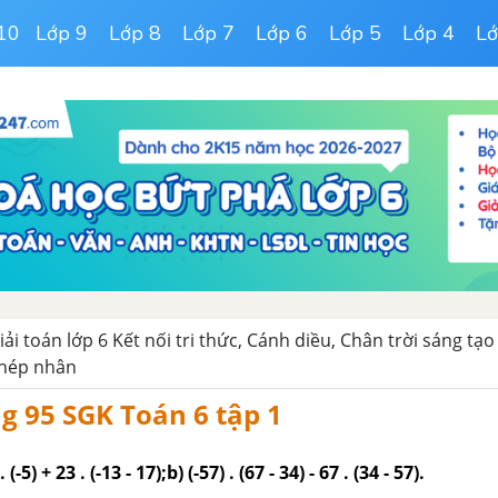
10
Lớp 9
Lớp 8
Lớp 7
Lớp 6
Lớp 5
Lớp 4
Lớ
iải toán lớp 6 Kết nối tri thức, Cánh diều, Chân trời sáng tạo
phép nhân
ng 95 SGK Toán 6 tập 1
 (-5) + 23 . (-13 - 17);b) (-57) . (67 - 34) - 67 . (34 - 57).