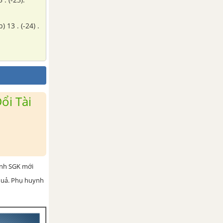
) 13 . (-24) .
ổi Tài
ình SGK mới
 quả. Phụ huynh