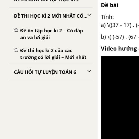
Đề bài
ĐỀ THI HỌC KÌ 2 MỚI NHẤT CÓ LỜI GIẢI
Tính:
a) \((37 - 17) . (
Đề ôn tập học kì 2 – Có đáp
b) \( (-57) . (67 
án và lời giải
Video hướng 
Đề thi học kì 2 của các
trường có lời giải – Mới nhất
CÂU HỎI TỰ LUYỆN TOÁN 6