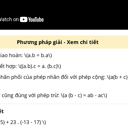
Phương pháp giải - Xem chi tiết
giao hoán: \(a.b = b.a\)
t hợp: \((a.b).c = a. (b.c)\)
phân phối của phép nhân đối với phép cộng: \(a(b + c)
cũng đúng với phép trừ: \(a (b - c) = ab - ac\)
ết
-5) + 23 . (-13 - 17) \)