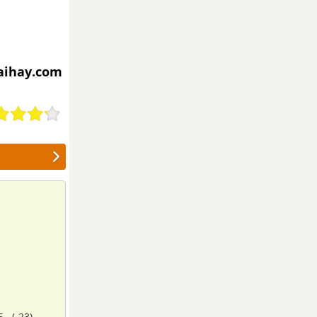
iaihay.com
 . (-23).