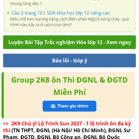
chúng tăng dần ?
Câu 2 trang 161 SGK Hóa học lớp 12 nâng cao
Điều chế kim loại Mg bằng cách điện phân MgCl2 nóng chảy, quá
trình nào xảy ra ở catot (cực âm)?
Luyện Bài Tập Trắc nghiệm Hóa lớp 12 - Xem ngay
Báo lỗi - Góp ý
Group 2K8 ôn Thi ĐGNL & ĐGTD
Miễn Phí
>> 2K9 Chú ý! Lộ Trình Sun 2027 - 1 lộ trình ôn đa kỳ
thi
(TN THPT, ĐGNL (Hà Nội/ Hồ Chí Minh), ĐGNL Sư
Phạm, ĐGTD, ĐGNL Bộ Công an, ĐGNL Bộ Quốc