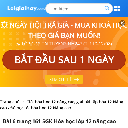
💥 NGÀY HỘI TRẢ GIÁ - MUA KHOÁ HỌC
THEO GIÁ BẠN MUỐN❗
🎯 LỚP 1-12 TẠI TUYENSINH247 (TỪ 10-12/08)
BẮT ĐẦU SAU 1 NGÀY
XEM CHI TIẾT
Trang chủ
Giải hóa học 12 nâng cao, giải bài tập hóa 12 Nâng
cao - Để học tốt hóa học 12 Nâng cao
Bài 6 trang 161 SGK Hóa học lớp 12 nâng cao