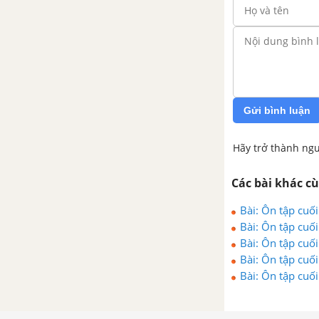
Bài 8: Kì diệu Ma-rốc
Bài 8: Mở rộng vốn từ Du lịch
Bài 8: Luyện tập quan sát, tìm ý
Gửi bình luận
cho bài văn miêu tả con vật
Tuần 32: Vòng tay thân ái
Hãy trở thành ngư
Bài 1: Cá heo ở biển Trường Sa
Các bài khác c
Bài: Ôn tập cuối
Bài 1: Trạng ngữ chỉ mục đích,
Bài: Ôn tập cuối
nguyên nhân
Bài: Ôn tập cuối
Bài: Ôn tập cuối
Bài 1: Luyện tập lập dàn ý cho
Bài: Ôn tập cuối
bài văn miêu tả con vật