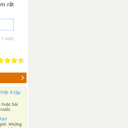
Em rất
- 1 lượt)
Việt 4 tập
n hoặc bài
 nước.
 tạo
 giới. Những