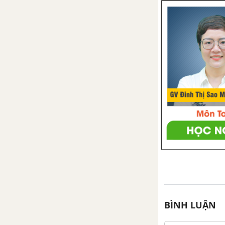
xtrây-li-a
Bài 6: Giới thiệu về một công
trình kiến trúc
Bài 6: Viết đoạn mở bài và đoạn
kết bài cho bài văn miêu tả con
vật
Tuần 31: Thế giới quanh ta
Bài 7: Rừng mơ
Bài 7: Trạng ngữ chỉ thời gian,
nơi chốn
Bài 7: Viết bài văn miêu tả con
BÌNH LUẬN
vật