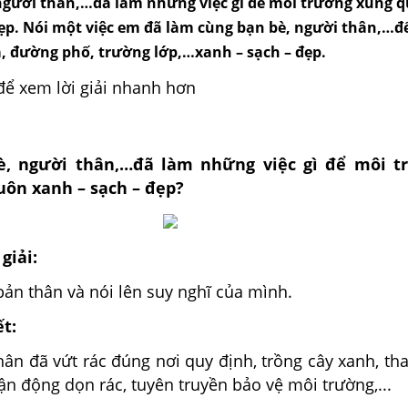
người thân,…đã làm những việc gì để môi trường xung 
đẹp. Nói một việc em đã làm cùng bạn bè, người thân,…đ
a, đường phố, trường lớp,…xanh – sạch – đẹp.
để xem lời giải nhanh hơn
è, người thân,…đã làm những việc gì để môi t
uôn xanh – sạch – đẹp?
giải:
bản thân và nói lên suy nghĩ của mình.
ết:
ân đã vứt rác đúng nơi quy định, trồng cây xanh, th
ận động dọn rác, tuyên truyền bảo vệ môi trường,...