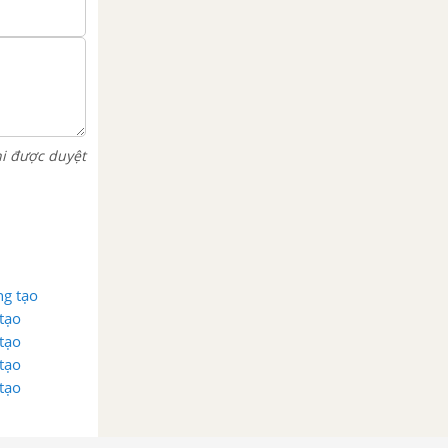
hi được duyệt
ng tạo
 tạo
 tạo
 tạo
 tạo