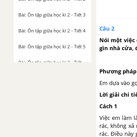
Bài: Ôn tập giữa học kì 2 - Tiết 3
Câu 2
Bài: Ôn tập giữa học kì 2 - Tiết 4
Nói một việc
Bài: Ôn tập giữa học kì 2 - Tiết 5
gìn nhà cửa, 
Bài: Ôn tập giữa học kì 2 - Tiết
6, 7
Phương pháp 
Em dựa vào gợ
Tuần 28: Thế giới quanh ta
Lời giải chi ti
Bài 1: Cậu bé gặt gió
Cách 1
Bài 1: Dấu ngoặc kép
Việc em làm l
rác, không xả 
Bài 1: Bài văn miêu tả con vật
rác. Điều này