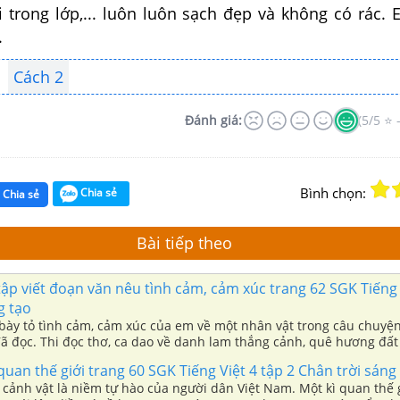
ồi trong lớp,... luôn luôn sạch đẹp và không có rác. 
.
Cách 2
Đánh giá:
(5/5 ⭐ 
Bình chọn:
Chia sẻ
Chia sẻ
Bài tiếp theo
tập viết đoạn văn nêu tình cảm, cảm xúc trang 62 SGK Tiếng 
g tạo
 bày tỏ tình cảm, cảm xúc của em về một nhân vật trong câu chuyệ
đã đọc. Thi đọc thơ, ca dao về danh lam thắng cảnh, quê hương đất
 quan thế giới trang 60 SGK Tiếng Việt 4 tập 2 Chân trời sáng
 cảnh vật là niềm tự hào của người dân Việt Nam. Một kì quan thế