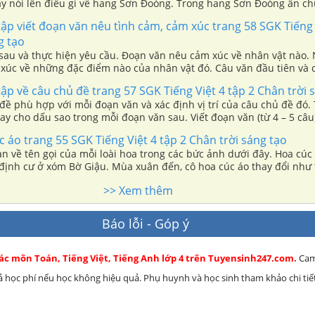
ây nói lên điều gì về hang Sơn Đoòng. Trong hang Sơn Đoòng ẩn c
. Hai “giếng trời” đã tạo ra điều gì đặc biệt. Theo em, vì sao Sơn Đo
tập viết đoạn văn nêu tình cảm, cảm xúc trang 58 SGK Tiếng 
 và du khách khắp năm châu ao ước được đặt chân đến.
g tạo
sau và thực hiện yêu cầu. Đoạn văn nêu cảm xúc về nhân vật nào. 
 xúc về những đặc điểm nào của nhân vật đó. Câu văn đầu tiên và 
ụng gì. Chia sẻ tình cảm, cảm xúc của em về một nhân vật trong câ
tập về câu chủ đề trang 57 SGK Tiếng Việt 4 tập 2 Chân trời 
ã nghe, đã đọc. Giải ô chữ.
đề phù hợp với mỗi đoạn văn và xác định vị trí của câu chủ đề đó.
y cho dấu sao trong mỗi đoạn văn sau. Viết đoạn văn (từ 4 – 5 câu)
ch, trong đoạn văn có câu chủ đề.
c áo trang 55 SGK Tiếng Việt 4 tập 2 Chân trời sáng tạo
ạn về tên gọi của mỗi loài hoa trong các bức ảnh dưới đây. Hoa cúc á
 định cư ở xóm Bờ Giậu. Mùa xuân đến, cô hoa cúc áo thay đổi như 
i cư dân xóm Bờ Giậu thế nào trước sự thay đổi của cô cúc áo. Cuộ
>> Xem thêm
 dế còm và cụ giáo cóc có gì đặc biệt. Em học được điều gì ở tác g
pháp nhân hóa.
Báo lỗi - Góp ý
ác môn Toán, Tiếng Việt, Tiếng Anh lớp 4 trên Tuyensinh247.com.
Cam
rả học phí nếu học không hiệu quả. Phụ huynh và học sinh tham khảo chi tiết