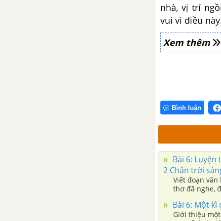
nhà, vị trí ng
Bài 2: Kì lạ thế giới thực vật ở
vui vì điều này
Nam Mỹ
Xem thêm
Bài 2: Nói về vai trò của cây
xanh
Bài 2: Quan sát, tìm ý cho bài
văn miêu tả con vật
Bình luận
Tuần 29: Thế giới quanh ta
Bài 3: Từ Cu-ba
Bài 6: Luyện 
2 Chân trời sán
Bài 3: Dấu ngoặc đơn
Viết đoạn văn
thơ đã nghe, 
Bài 3: Lập dàn ý cho bài văn
Bài 6: Một kì
miêu tả con vật
Giới thiệu một