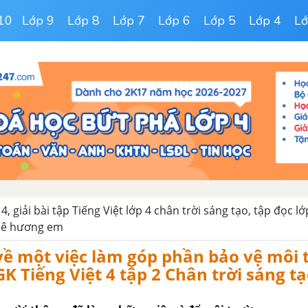
10
Lớp 9
Lớp 8
Lớp 7
Lớp 6
Lớp 5
Lớp 4
Lớ
 4, giải bài tập Tiếng Việt lớp 4 chân trời sáng tạo, tập đọc lớ
uê hương em
 về một việc làm góp phần bảo vệ môi
GK Tiếng Việt 4 tập 2 Chân trời sáng t