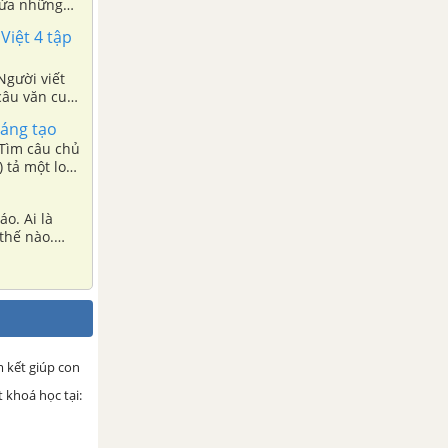
hứa những
òng được
Việt 4 tập
Người viết
câu văn cuối
u chuyện
sáng tạo
 Tìm câu chủ
 tả một loài
o. Ai là
thế nào.
c trò
iả về cách
 kết giúp con
 khoá học tại: