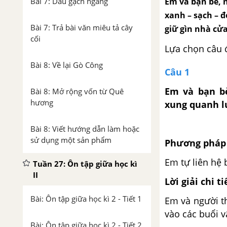
Em và bạn bè, 
Bài 7: Dấu gạch ngang
xanh – sạch – 
Bài 7: Trả bài văn miêu tả cây
giữ gìn nhà cử
cối
Lựa chọn câu 
Bài 8: Về lại Gò Công
Câu 1
Em và bạn b
Bài 8: Mở rộng vốn từ Quê
hương
xung quanh l
Bài 8: Viết hướng dẫn làm hoặc
sử dụng một sản phẩm
Phương pháp 
Em tự liên hệ 
Tuần 27: Ôn tập giữa học kì
II
Lời giải chi ti
Bài: Ôn tập giữa học kì 2 - Tiết 1
Em và người th
vào các buổi v
Bài: Ôn tập giữa học kì 2 - Tiết 2