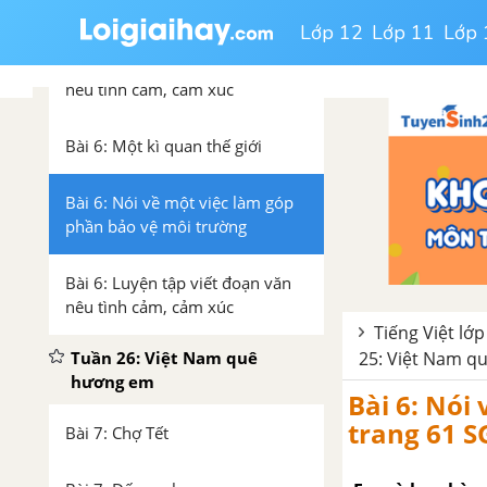
Bài 5: Luyện tập về câu chủ đề
Lớp 12
Lớp 11
Lớp 
Bài 5: Luyện tập viết đoạn văn
nêu tình cảm, cảm xúc
Bài 6: Một kì quan thế giới
Bài 6: Nói về một việc làm góp
phần bảo vệ môi trường
Bài 6: Luyện tập viết đoạn văn
nêu tình cảm, cảm xúc
Tiếng Việt lớp
25: Việt Nam q
Tuần 26: Việt Nam quê
hương em
Bài 6: Nói
trang 61 S
Bài 7: Chợ Tết