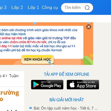
p 3
Lớp 2
Lớp 1
Công cụ
TẢI APP ĐỂ XEM OFFLINE
p 4
Tuần
 trường
ạo
BÀI GIẢI MỚI NHẤT
Bài: Ôn tập cuối năm học - Tiết 6, 7 trang 136 SGK Tiếng Việt 4 tập 2 Chân trời sáng tạo