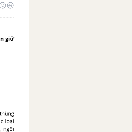
n giữ
 thùng
c loại
, ngôi