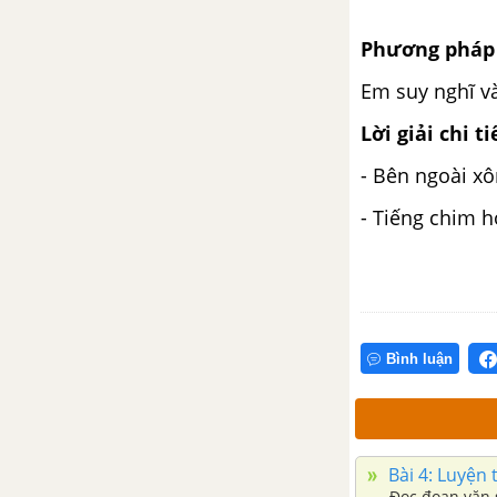
Phương pháp 
Em suy nghĩ và
Lời giải chi ti
- Bên ngoài xô
- Tiếng chim hó
Bình luận
Bài 4: Luyện 
Đọc đoạn văn s