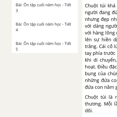
Bài: Ôn tập cuối năm học - Tiết
Chuột túi khá
3
người đang đứ
nhưng đẹp nhấ
Bài: Ôn tập cuối năm học - Tiết
với dáng ngườ
4
với hàng lông 
lên sự hiền 
Bài: Ôn tập cuối năm học - Tiết
trắng. Cái cổ 
5
tay phía trước
khi di chuyển
Bài: Ôn tập cuối năm học - Tiết
hoạt. Điều đặc 
6, 7
bụng của chú
những đứa con
đứa con nằm gọ
Chuột túi là 
thương. Mỗi l
dõi.