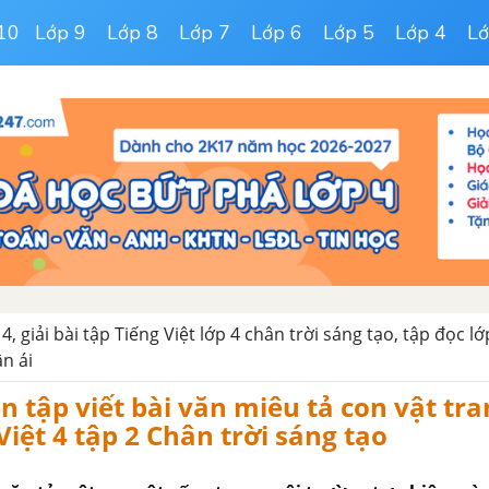
10
Lớp 9
Lớp 8
Lớp 7
Lớp 6
Lớp 5
Lớp 4
Lớ
 4, giải bài tập Tiếng Việt lớp 4 chân trời sáng tạo, tập đọc lớ
ân ái
ện tập viết bài văn miêu tả con vật tr
Việt 4 tập 2 Chân trời sáng tạo