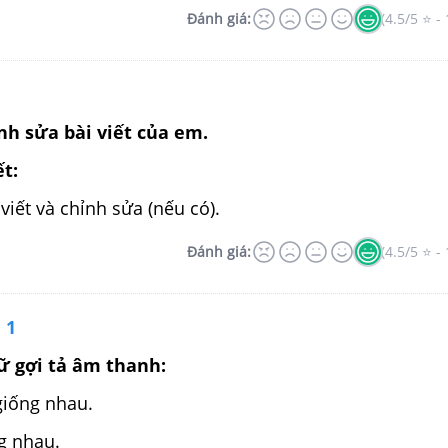
Đánh giá:
(4.5/5 ⭐ - 
ỉnh sửa bài viết của em.
ết:
viết và chỉnh sửa (nếu có).
Đánh giá:
(4.5/5 ⭐ - 
 1
ữ gợi tả âm thanh:
iống nhau.
g nhau.