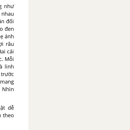
ng như
c nhau
ân đối
to đen
mẹ ánh
ợi râu
ai cái
c. Mỗi
à linh
 trước
g mang
. Nhìn
hật dễ
ú theo