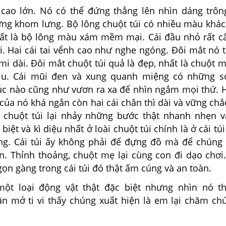
 cao lớn. Nó có thể đứng thẳng lên nhìn dáng trô
ng khom lưng. Bộ lông chuột túi có nhiều màu khá
t là bộ lông màu xám mềm mại. Cái đầu nhỏ rất c
i. Hai cái tai vểnh cao như nghe ngóng. Đôi mắt nó 
mi dài. Đôi mắt chuột túi quả là đẹp, nhất là chuột 
dịu. Cái mũi đen và xung quanh miệng có những s
lúc nào cũng như vươn ra xa để nhìn ngắm mọi thứ. H
 của nó khá ngắn còn hai cái chân thì dài và vững chắ
, chuột túi lại nhảy những bước thật nhanh nhẹn v
biệt và kì diệu nhất ở loài chuột túi chính là ở cái túi
ng. Cái túi ấy không phải để đựng đồ mà để chún
. Thỉnh thoảng, chuột mẹ lại cùng con đi dạo chơi
n gàng trong cái túi đó thật ấm cúng và an toàn.
một loại động vật thật đặc biệt nhưng nhìn nó t
ần mở ti vi thấy chúng xuất hiện là em lại chăm ch