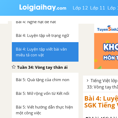
Bài 3: Luyện tập viết đoạn văn
Lớp 12
Lớp 11
Lớp 
cho bài văn miêu tả con vật
Bài 4: Nghe hạt dẻ hát
Bài 4: Luyện tập về trạng ngữ
Bài 4: Luyện tập viết bài văn
miêu tả con vật
Tuần 34: Vòng tay thân ái
Bài 5: Quà tặng của chim non
Tiếng Việt lớp
33: Vòng tay th
Bài 5: Mở rộng vốn từ Kết nối
Bài 4: Luy
SGK Tiếng 
Bài 5: Viết hướng dẫn thực hiện
một công việc