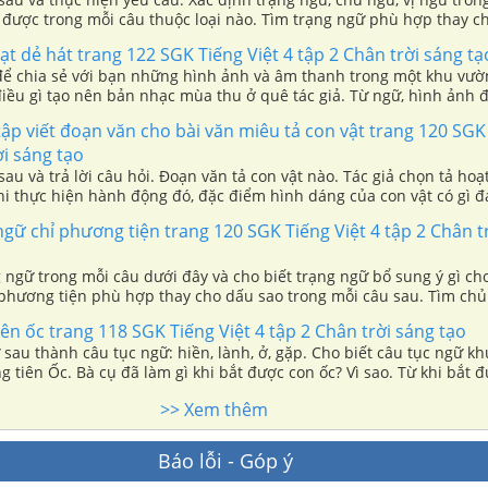
 được trong mỗi câu thuộc loại nào. Tìm trạng ngữ phù hợp thay c
sau. Đặt 4 - 5 câu về một người bạn của em, trong đó có ít nhất hai
ạt dẻ hát trang 122 SGK Tiếng Việt 4 tập 2 Chân trời sáng tạ
ữ.
ể chia sẻ với bạn những hình ảnh và âm thanh trong một khu vườ
iều gì tạo nên bản nhạc mùa thu ở quê tác giả. Từ ngữ, hình ảnh đ
 bản nhạc mùa thu gợi cho em cảm nghĩ gì. Sự có mặt của gà rừng
tập viết đoạn văn cho bài văn miêu tả con vật trang 120 SGK
điều gì cho khu rừng. Theo em, vì sao tác giả cảm thấy tuyệt vời 
ời sáng tạo
ng một khu rừng dẻ. Em hiểu thế nào về tên bài “Nghe hạt dẻ hát”.
au và trả lời câu hỏi. Đoạn văn tả con vật nào. Tác giả chọn tả ho
hi thực hiện hành động đó, đặc điểm hình dáng của con vật có gì đ
trang 114 (Tiếng Việt 4, tập hai). Viết đoạn văn tả hoạt động hoặc 
ngữ chỉ phương tiện trang 120 SGK Tiếng Việt 4 tập 2 Chân t
ật sống trong môi trường tự nhiên mà em thích. Kể lại câu chuyện 
của em.
 ngữ trong mỗi câu dưới đây và cho biết trạng ngữ bổ sung ý gì ch
 phương tiện phù hợp thay cho dấu sao trong mỗi câu sau. Tìm chủ
ay cho dấu sao để tạo thành câu có trạng ngữ chỉ phương tiện. Đặ
iên ốc trang 118 SGK Tiếng Việt 4 tập 2 Chân trời sáng tạo
hoặc thói quen của một con vật mà em thích.
 sau thành câu tục ngữ: hiền, lành, ở, gặp. Cho biết câu tục ngữ 
ng tiên Ốc. Bà cụ đã làm gì khi bắt được con ốc? Vì sao. Từ khi bắt đ
ạ gì xảy ra trong ngôi nhà của bà. Hành động “đập vỡ vỏ ốc xanh”
>> Xem thêm
 bà cụ thể hiện điều gì. Theo em, cách kể chuyện của tác giả có gì t
Báo lỗi - Góp ý