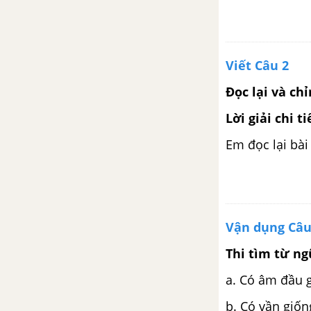
Viết Câu 2
Đọc lại và ch
Lời giải chi ti
Em đọc lại bài 
Vận dụng Câu
Thi tìm từ ng
a.
Có âm đầu g
b. Có vần giốn