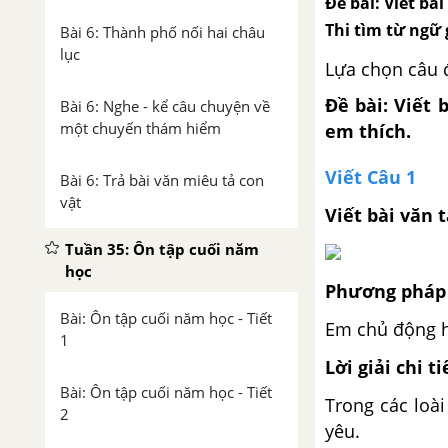
Đề bài: Viết bà
Thi tìm từ ngữ 
Bài 6: Thành phố nối hai châu
lục
Lựa chọn câu 
Đề bài: Viết
Bài 6: Nghe - kể câu chuyện về
một chuyến thám hiểm
em thích.
Viết Câu 1
Bài 6: Trả bài văn miêu tả con
vật
Viết bài văn 
Tuần 35: Ôn tập cuối năm
học
Phương pháp 
Bài: Ôn tập cuối năm học - Tiết
Em chủ động h
1
Lời giải chi ti
Bài: Ôn tập cuối năm học - Tiết
Trong các loài
2
yêu.