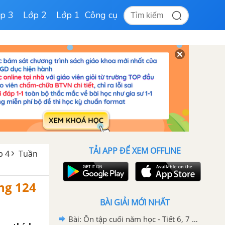
p 3
Lớp 2
Lớp 1
Công cụ
TẢI APP ĐỂ XEM OFFLINE
p 4
Tuần
ang 124
BÀI GIẢI MỚI NHẤT
Bài: Ôn tập cuối năm học - Tiết 6, 7 trang 136 SGK Tiếng Việt 4 tập 2 Chân trời sáng tạo