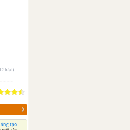
12 lượt)
sáng tạo
g mỗi câu.