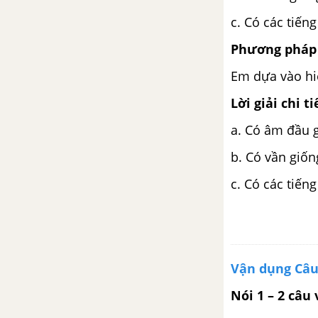
c. Có các tiến
Phương pháp 
Em dựa vào hiể
Lời giải chi ti
a. Có âm đầu gi
b. Có vần giống
c. Có các tiến
Vận dụng Câu
Nói 1 – 2 câu