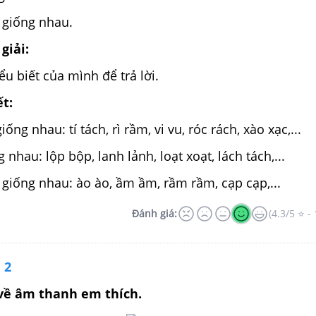
g giống nhau.
giải:
u biết của mình để trả lời.
ết:
ống nhau: tí tách, rì rầm, vi vu, róc rách, xào xạc,...
 nhau: lộp bộp, lanh lảnh, loạt xoạt, lách tách,...
g giống nhau: ào ào, ầm ầm, rầm rầm, cạp cạp,...
Đánh giá:
(4.3/5 ⭐ - 
 2
 về âm thanh em thích.