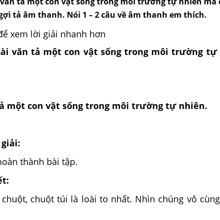
i văn tả một con vật sống trong môi trường tự nhiên mà 
gợi tả âm thanh. Nói 1 – 2 câu về âm thanh em thích.
để xem lời giải nhanh hơn
 bài văn tả một con vật sống trong môi trường t
tả một con vật sống trong môi trường tự nhiên.
giải:
oàn thành bài tập.
ết:
 chuột, chuột túi là loài to nhất. Nhìn chúng vô cùn