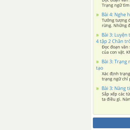
Trạng ngữ tìm
trong mỗi câu 
Bài 4: Nghe h
dụng trạng ng
Tưởng tượng đ
rừng. Những đ
sử dụng để tả
Bài 3: Luyện 
hương đem đến 
4 tập 2 Chân tr
lang thang tro
Đọc đoạn văn s
của con vật. K
Dựa vào dàn ý 
Bài 3: Trạng 
của một con v
tạo
Ốc” bằng lời 
Xác định trạng
trạng ngữ chỉ
ngữ phù hợp th
Bài 3: Nàng t
tả hoạt động 
Sắp xếp các từ
ta điều gì. Nà
những chuyện l
nàng tiên” của
mở rộng