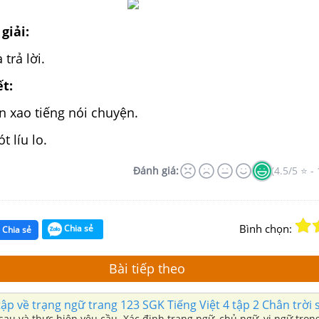
giải:
 trả lời.
ết:
n xao tiếng nói chuyện.
t líu lo.
Đánh giá:
(4.5/5 ⭐ - 
Bình chọn:
Chia sẻ
Chia sẻ
Bài tiếp theo
tập về trạng ngữ trang 123 SGK Tiếng Việt 4 tập 2 Chân trời 
au và thực hiện yêu cầu. Xác định trạng ngữ, chủ ngữ, vị ngữ tron