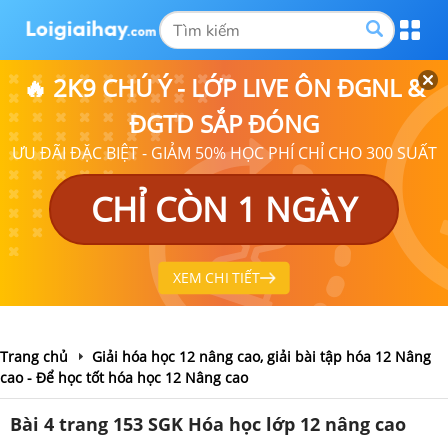
🔥 2K9 CHÚ Ý - LỚP LIVE ÔN ĐGNL &
ĐGTD SẮP ĐÓNG
ƯU ĐÃI ĐẶC BIỆT - GIẢM 50% HỌC PHÍ CHỈ CHO 300 SUẤT
CHỈ CÒN 1 NGÀY
XEM CHI TIẾT
Trang chủ
Giải hóa học 12 nâng cao, giải bài tập hóa 12 Nâng
cao - Để học tốt hóa học 12 Nâng cao
Bài 4 trang 153 SGK Hóa học lớp 12 nâng cao