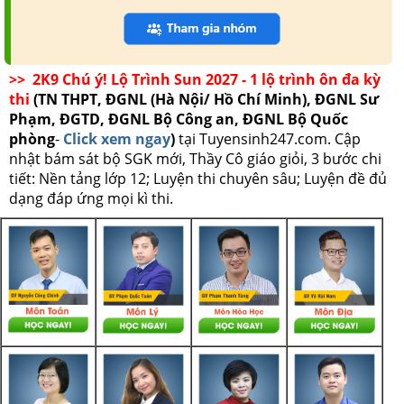
>> 2K9 Chú ý! Lộ Trình Sun 2027 - 1 lộ trình ôn đa kỳ
thi
(TN THPT, ĐGNL (Hà Nội/ Hồ Chí Minh), ĐGNL Sư
Phạm, ĐGTD, ĐGNL Bộ Công an, ĐGNL Bộ Quốc
phòng
-
Click xem ngay
)
tại Tuyensinh247.com.
Cập
nhật bám sát bộ SGK mới, Thầy Cô giáo giỏi, 3 bước chi
tiết: Nền tảng lớp 12; Luyện thi chuyên sâu; Luyện đề đủ
dạng đáp ứng mọi kì thi.