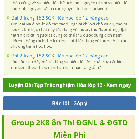
nhận xét gì về sự biến đổi thể tích mol nguyên tử với sự biến đổi
bán kính nguyên tử của các nguyên tố kim loại kiềm?
Bài 3 trang 152 SGK Hóa học lớp 12 nâng cao
Kim loại Na ở nhiệt độ cao tác dụng với khí oxi khô và dư, tạo ra
peoxit. Khi hợp chất này tác dụng với nước, thu được dung dịch
natri hiđroxit. Người ta cũng có thể thu được dung dịch natri
hiđroxit bằng cách cho kim loại natri tác dụng với nước. Viết các
phương trình hóa học.
Bài 2 trang 152 SGK Hóa học lớp 12 nâng cao
Câu nào sau đây mô tả đúng sự biến đổi tính chất của các kim
loại kiềm theo chiều điện tích hạt nhân tăng dần?
Luyện Bài Tập Trắc nghiệm Hóa lớp 12 - Xem ngay
Báo lỗi - Góp ý
Group 2K8 ôn Thi ĐGNL & ĐGTD
Miễn Phí