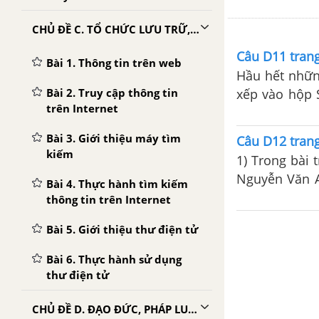
CHỦ ĐỀ C. TỔ CHỨC LƯU TRỮ, TÌM KIẾM VÀ TRAO ĐỔI THÔNG TIN
Câu D11 trang
Bài 1. Thông tin trên web
Hầu hết nhữn
xếp vào hộp 
Bài 2. Truy cập thông tin
trên Internet
và cho biết 
mở thử ra xem
Bài 3. Giới thiệu máy tìm
Câu D12 trang
kiếm
1) Trong bài 
Nguyễn Văn A
Bài 4. Thực hành tìm kiếm
mạnh rồi kiể
thông tin trên Internet
Bài 5. Giới thiệu thư điện tử
Bài 6. Thực hành sử dụng
thư điện tử
CHỦ ĐỀ D. ĐẠO ĐỨC, PHÁP LUẬT VÀ VĂN HÓA TRONG MÔI TRƯỜNG SỐ