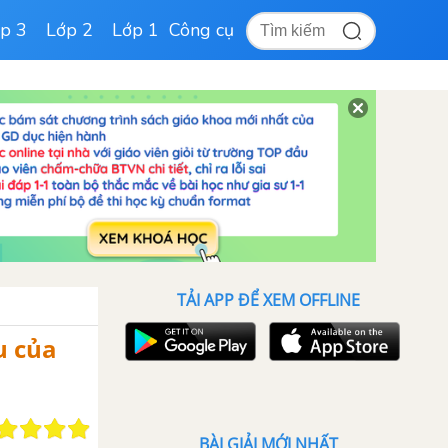
p 3
Lớp 2
Lớp 1
Công cụ
TẢI APP ĐỂ XEM OFFLINE
u của
BÀI GIẢI MỚI NHẤT