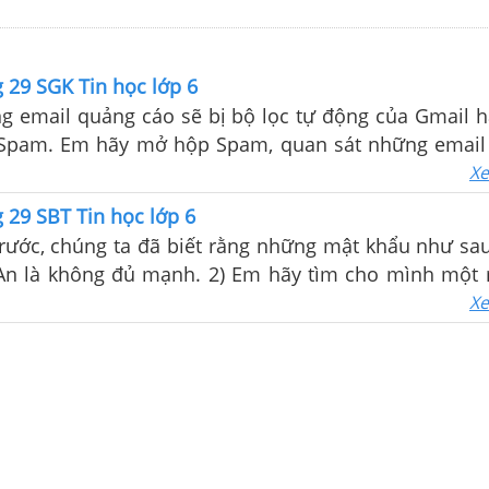
 29 SGK Tin học lớp 6
g email quảng cáo sẽ bị bộ lọc tự động của Gmail 
Spam. Em hãy mở hộp Spam, quan sát những email
những dấu hiệu của một email quảng cáo. (Chú ý: 
Xe
 nội dung bên trong).
 29 SBT Tin học lớp 6
trước, chúng ta đã biết rằng những mật khẩu như sa
n là không đủ mạnh. 2) Em hãy tìm cho mình một
m tra độ mạnh của nó qua trang web nêu trên.
Xe