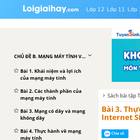
động thông tin
Lớp 12
Lớp 11
Lớp 
Bài 4. Biểu diễn văn bản,
hình ảnh, âm thanh trong
máy tính
Bài 5. Dữ liệu trong máy tính
CHỦ ĐỀ B. MẠNG MÁY TÍNH VÀ INTERNET
Bài 1. Khái niệm và lợi ích
của mạng máy tính
Bài 2. Các thành phần của
Sách bài tập 
mạng máy tính
Bài 3. Th
Bài 3. Mạng có dây và mạng
Internet S
không dây
Bài 4. Thực hành về mạng
Chia sẻ
máy tính