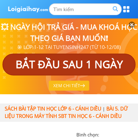
💥 NGÀY HỘI TRẢ GIÁ - MUA KHOÁ HỌC
THEO GIÁ BẠN MUỐN❗
🎯 LỚP 1-12 TẠI TUYENSINH247 (TỪ 10-12/08)
BẮT ĐẦU SAU 1 NGÀY
XEM CHI TIẾT
SÁCH BÀI TẬP TIN HỌC LỚP 6 - CÁNH DIỀU
BÀI 5. DỮ
|
LIỆU TRONG MÁY TÍNH SBT TIN HỌC 6 - CÁNH DIỀU
Bình chọn: