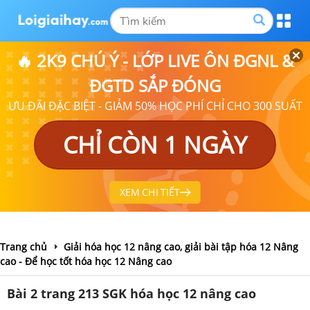
🔥 2K9 CHÚ Ý - LỚP LIVE ÔN ĐGNL &
ĐGTD SẮP ĐÓNG
ƯU ĐÃI ĐẶC BIỆT - GIẢM 50% HỌC PHÍ CHỈ CHO 300 SUẤT
CHỈ CÒN 1 NGÀY
XEM CHI TIẾT
Trang chủ
Giải hóa học 12 nâng cao, giải bài tập hóa 12 Nâng
cao - Để học tốt hóa học 12 Nâng cao
Bài 2 trang 213 SGK hóa học 12 nâng cao