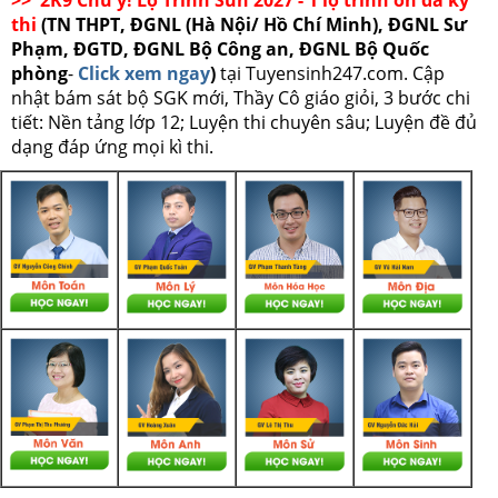
thi
(TN THPT, ĐGNL (Hà Nội/ Hồ Chí Minh), ĐGNL Sư
Phạm, ĐGTD, ĐGNL Bộ Công an, ĐGNL Bộ Quốc
phòng
-
Click xem ngay
)
tại Tuyensinh247.com.
Cập
nhật bám sát bộ SGK mới, Thầy Cô giáo giỏi, 3 bước chi
tiết: Nền tảng lớp 12; Luyện thi chuyên sâu; Luyện đề đủ
dạng đáp ứng mọi kì thi.