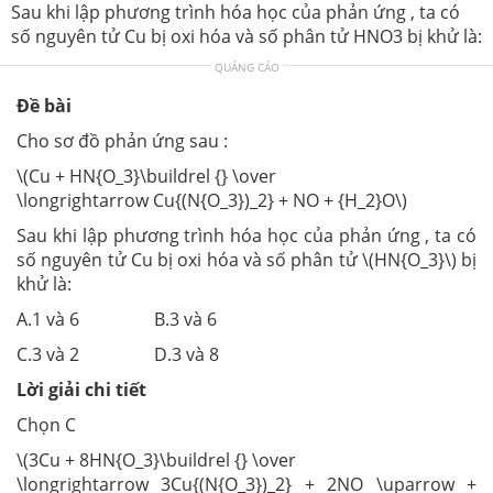
Sau khi lập phương trình hóa học của phản ứng , ta có
số nguyên tử Cu bị oxi hóa và số phân tử HNO3 bị khử là:
QUẢNG CÁO
Đề bài
Cho sơ đồ phản ứng sau :
\(Cu + HN{O_3}\buildrel {} \over
\longrightarrow Cu{(N{O_3})_2} + NO + {H_2}O\)
Sau khi lập phương trình hóa học của phản ứng , ta có
số nguyên tử Cu bị oxi hóa và số phân tử \(HN{O_3}\) bị
khử là:
A.1 và 6 B.3 và 6
C.3 và 2 D.3 và 8
Lời giải chi tiết
Chọn C
\(3Cu + 8HN{O_3}\buildrel {} \over
\longrightarrow 3Cu{(N{O_3})_2} + 2NO \uparrow +