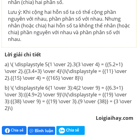
nhân (chia) hai phân số.
Lưu ý: Khi cộng hai hỗn số ta có thể cộng phần
nguyên với nhau, phần phân số với nhau. Nhưng
nhân (hoặc chia) hai hỗn số ta không thể nhân (hoặc
chia) phần nguyên với nhau và phần phân số với
nhau.
Lời giải chi tiết
a) \( \displaystyle 5{1 \over 2}.3{3 \over 4} = {{5.2+1}
\over 2}.{{3.4+3} \over 4}\)\(\displaystyle = {{11} \over
2}.{{15} \over 4} = {{165} \over 8}\)
b) \( \displaystyle 6{1 \over 3}:4{2 \over 9} = {{6.3+1}
\over 3}:{{4.9+2} \over 9}\)\(\displaystyle = {{19} \over
3}:{{38} \over 9} = {{19} \over 3}.{9 \over {38}} = {3 \over
2}\)
Loigiaihay.com
Chia sẻ
Chia sẻ
Bình luận