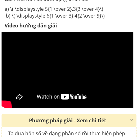
a) \( \displaystyle 5{1 \over 2}.3{3 \over 4}\)
b) \( \displaystyle 6{1 \over 3}:4{2 \over 9}\)
Video hướng dẫn giải
Phương pháp giải - Xem chi tiết
Ta đưa hỗn số về dạng phân số rồi thực hiện phép