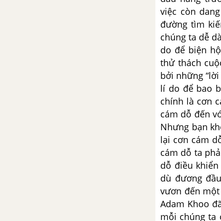
Viết bài luận thuyết phục người
việc còn dang
khác từ bỏ quan niệm trọng
đường tìm kiế
nam khinh nữ
chúng ta dễ d
do để biện hộ
Viết bài văn nghị luận (600 chữ)
thử thách cuộ
trình bày suy nghĩ về lối sống
biết trân trọng những điều bình
bởi những “lời
dị trong cuộc sống
lí do để bao b
chính là cơn 
Viết bài văn nghị luận (khoảng
cám dỗ đến với
600 chữ) bày tỏ suy nghĩ về ý
Nhưng bạn khô
nghĩa của lòng vị tha trong cuộc
lại cơn cám d
sống
cám dỗ ta phải
dỗ điều khiển
Viết bài văn nghị luận (khoảng
dù đương đầu
600 chữ) chia sẻ những suy nghĩ
vươn đến một 
của mình về vấn đề tham gia
hoạt động từ thiện
Adam Khoo đã 
mỗi chúng ta 