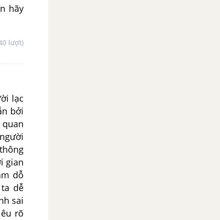
ạn hãy
40 lượt)
ời lạc
ẫn bởi
u quan
 người
 thông
i gian
cám dỗ
 ta dễ
nh sai
iêu rõ