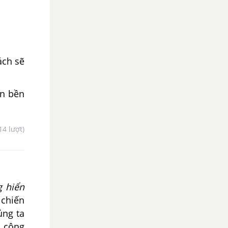
ách sẽ
ển bền
14 lượt)
g hiển
 chiến
úng ta
 công