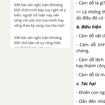
- Cám dỗ là gì
Viết bài văn nghị luận (khoảng
600 chữ) trình bày suy nghĩ về ý
=> Là những t
kiến: người trẻ hiện nay nên
dù điều đó có 
sống với ước mơ của mình hay
sống theo kỳ vọng của cha mẹ?
b. Biểu hiện
- Cám dỗ vật ch
Viết bài văn nghị luận khoảng
600 chữ bàn về sự cống hiến
- Cám dỗ tinh
của thế hệ trẻ ngày nay
chóng.
- Cám dỗ lệch 
Viết bài văn nghị luận xã hội
(khoảng 600 chữ) trình bày suy
hay thành côn
nghĩ về quan điểm tư duy và
- Cám dỗ từ mạ
tưởng tượng là những năng lực
quan trọng mà tuổi trẻ cần trau
c. Tác hại
dồi để có được khả năng sáng
tạo
- Khiến con n
- Dẫn đến nhữ
Viết bài văn nghị luận (khoảng