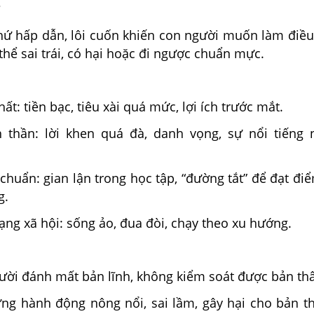
?
hứ hấp dẫn, lôi cuốn khiến con người muốn làm điều
thể sai trái, có hại hoặc đi ngược chuẩn mực.
ất: tiền bạc, tiêu xài quá mức, lợi ích trước mắt.
 thần: lời khen quá đà, danh vọng, sự nổi tiếng
chuẩn: gian lận trong học tập, “đường tắt” để đạt đi
g.
ng xã hội: sống ảo, đua đòi, chạy theo xu hướng.
gười đánh mất bản lĩnh, không kiểm soát được bản th
ng hành động nông nổi, sai lầm, gây hại cho bản t