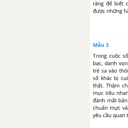
nối những người trẻ, nhưng
ràng để biết 
cũng tạo nên khoảng cách giữa
được những hấ
họ.
Viết bài văn nghị luận xã hội
bàn về trách nhiệm của cá nhân
khi phát ngôn hoặc chia sẻ
Mẫu 3
thông tin trên mạng xã hội
Trong cuộc số
bạc, danh vọn
Viết bài văn nghị luận khoảng
600 chữ bày tỏ suy nghĩ về sự
trẻ sa vào th
sáng tạo của tuổi trẻ hiện nay
số khác bị cu
thật. Thậm ch
Viết bài văn nghị luận về vấn đề:
mục tiêu nhan
Trong xã hội hiện nay, nhiều
đánh mất bản 
người trẻ luôn khát khao vượt
chuẩn mực và 
lên những giới hạn chật chội
yêu cầu quan 
nhưng cũng không ít người
không dám bước ra khỏi vùng