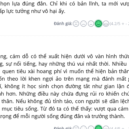
chọn lựa đúng đắn. Chỉ khi có bản lĩnh, ta mới vư
p lực tưởng như vô hại ấy.
Đánh giá:
(4.2/5 ⭐ - 
ng, cám dỗ có thể xuất hiện dưới vô vàn hình thức
g, sự nổi tiếng, hay những thú vui nhất thời. Nhiều
ói quen tiêu xài hoang phí vì muốn thể hiện bản thâ
ốn theo lời khen ngợi ảo trên mạng mà đánh mất g
í, không ít học sinh chọn đường tắt như gian lận 
h hơn. Những điều này chứa đựng rủi ro khiến ch
thân. Nếu không đủ tỉnh táo, con người sẽ dần lệc
mục tiêu sống. Từ đó ta có thể thấy: vượt qua cám
trọng để mỗi người sống đúng đắn và trưởng thành.
Đánh giá:
(4.4/5 ⭐ - 