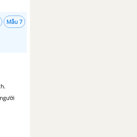
Mẫu 7
ch.
 người