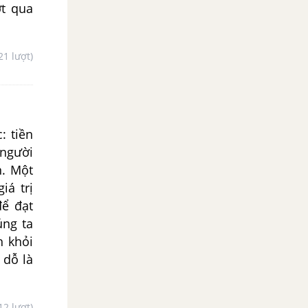
ợt qua
21 lượt)
: tiền
 người
n. Một
iá trị
để đạt
úng ta
h khỏi
 dỗ là
12 lượt)