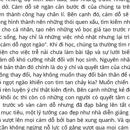
 dở. Cám dỗ sẽ ngăn cản bước đi của chúng ta tr
m thành công hay chân lí. Bên cạnh đó, cám dỗ sẽ
àng hình thành nên những thói quen xấu, tìm kiếm nh
 cho cá nhân, tạo nên những vỏ bọc giả tạo trước
c sống, hay chỉ là những việc nhỏ nhặt nhưng lại tr
 cám dỗ ngọt ngào”. Khi đi học, chúng ta thường tìm
iện cho việc trễ nải chưa làm bài tập và sự lười bi
cám dỗ khó cưỡng nhất đối với học sinh. Nguyên nh
 bản thân đó chính là do ý chí và quyết tâm của chú
ng thay đổi, hay không muốn thay đổi bản thân để
ỗ ngọt ngào khiến con tim tan chảy kia? Muốn chiến
 rèn luyện ý chí thật kiên định. Bên cạnh những kẻ 
 khối óc thì còn có những con người có quyết tâm 
 trước vô vàn cám dỗ nhưng đã đạp bằng lên tất 
mục tiêu, một lý tưởng cao đẹp như nhà diễn giảng 
vượt lên mọi cám dỗ bởi bạn bè xung quanh. Và q
cần không ngừng nỗ lực cố gắng vượt qua mọi cám