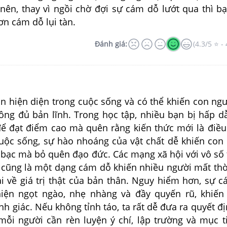
 nên, thay vì ngồi chờ đợi sự cám dỗ lướt qua thì b
ơn cám dỗ lụi tàn.
Đánh giá:
(4.3/5 ⭐ - 
n hiện diện trong cuộc sống và có thể khiến con ngư
ng đủ bản lĩnh. Trong học tập, nhiều bạn bị hấp d
 để đạt điểm cao mà quên rằng kiến thức mới là điề
cuộc sống, sự hào nhoáng của vật chất dễ khiến con
n bạc mà bỏ quên đạo đức. Các mạng xã hội với vô số
u cũng là một dạng cám dỗ khiến nhiều người mất thờ
ai về giá trị thật của bản thân. Nguy hiểm hơn, sự 
iện ngọt ngào, nhẹ nhàng và đầy quyến rũ, khiến
h giác. Nếu không tỉnh táo, ta rất dễ đưa ra quyết đị
 mỗi người cần rèn luyện ý chí, lập trường và mục t