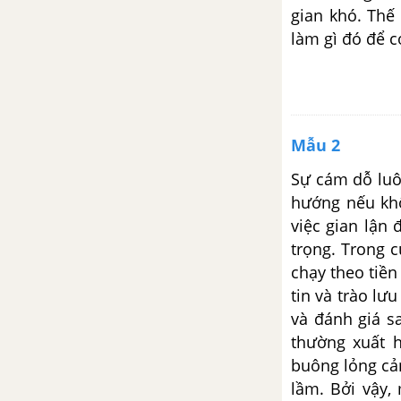
Viết bài văn nghị luận (khoảng
gian khó. Thế
600 chữ) trình bày suy nghĩ về
làm gì đó để c
sự cần thiết của lối sống có
trách nhiệm đối với tuổi trẻ hiện
nay
Viết bài luận (600 chữ) thể hiện
Mẫu 2
ý kiến của mình về hiện tượng
bỏ nhà ra đi của giới trẻ
Sự cám dỗ luô
hướng nếu khô
Viết bài văn (600 chữ) nghị luận
việc gian lận
về mối quan hệ giữa cá nhân và
trọng. Trong 
trách nhiệm của mỗi cá nhân
chạy theo tiề
khi gia đình có người gặp biến
tin và trào lư
cố
và đánh giá s
thường xuất h
Viết bài văn nghị luận (600 chữ)
buông lỏng cản
trình bày suy nghĩ về vấn đề:
Mạng xã hội là công cụ để kết
lầm. Bởi vậy,