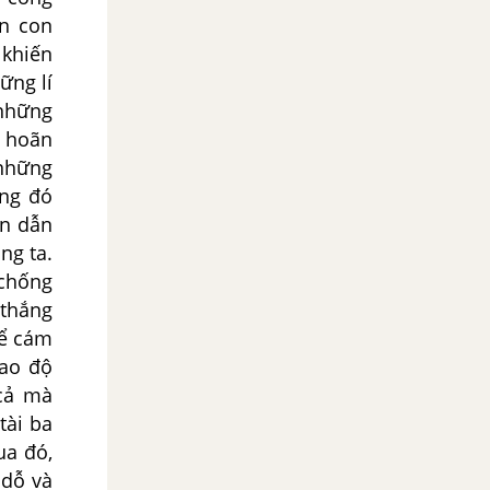
ên con
 khiến
ững lí
 những
ì hoãn
 những
ếng đó
ân dẫn
ng ta.
 chống
 thắng
để cám
cao độ
cả mà
tài ba
ua đó,
 dỗ và