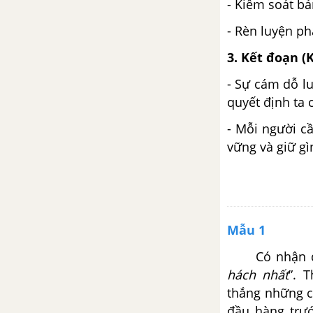
- Kiểm soát bả
đề: Tuổi trẻ phải sống trọn vẹn
từng khoảnh khắc
- Rèn luyện ph
3. Kết đoạn (
Viết bài văn nghị luận (600 chữ)
về quan điểm: "Cố gắng tìm
- Sự cám dỗ lu
niềm vui trong những điều nhỏ
quyết định ta 
nhất để cảm thấy đời nhẹ nhàng
hơn, thanh thản hơn".
- Mỗi người cầ
vững và giữ gì
Viết bài văn nghị luận trình bày
suy nghĩ về quan điểm sống hết
mình cho hiện tại của giới trẻ
hiện nay
Mẫu 1
Viết đoạn văn nghị luận (khoảng
200 chữ) bày tỏ ý kiến về cách
Có nhận địn
thức để trở thành 1 người biết
hách nhất
”. 
lắng nghe
thắng những c
đầu hàng trư