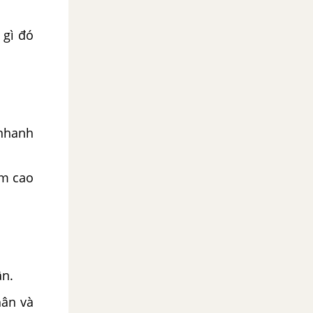
 gì đó
 nhanh
ểm cao
ân.
hân và