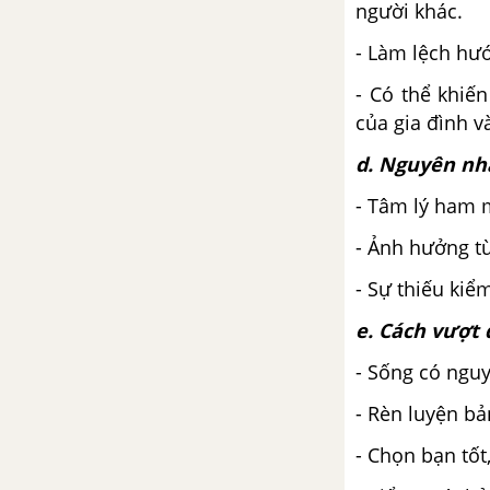
người khác.
600 chữ) trình bày suy nghĩ về ý
kiến "Đầu tư vào tri thức sẽ đem
- Làm lệch hướ
lại lợi nhuận cao nhất"
(Benjamin Franklin)
- Có thể khiến
của gia đình và
Viết bài văn nghị luận (600 chữ)
d. Nguyên nh
trình bày suy nghĩ về vấn đề
Những thử thách trong cuộc
- Tâm lý ham m
sống là để làm vững mạnh thêm
niềm tin, không phải để vùi dập
- Ảnh hưởng t
chúng ta
- Sự thiếu kiể
Viết bài văn nghị luận (khoảng
e. Cách vượt 
600 chữ) bàn về cách ứng xử
đúng đắn khi đối diện với thất
- Sống có nguy
bại
- Rèn luyện bả
Viết bài văn nghị luận (khoảng
- Chọn bạn tốt
600 chữ) bày tỏ ý kiến về vấn