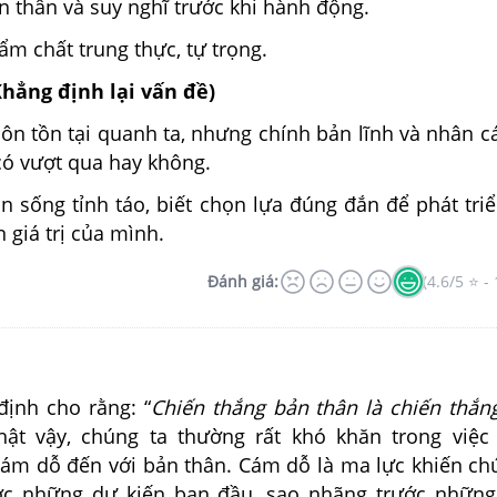
n thân và suy nghĩ trước khi hành động.
ẩm chất trung thực, tự trọng.
Khẳng định lại vấn đề)
ôn tồn tại quanh ta, nhưng chính bản lĩnh và nhân c
có vượt qua hay không.
n sống tỉnh táo, biết chọn lựa đúng đắn để phát tri
n giá trị của mình.
Đánh giá:
(4.6/5 ⭐ - 
h cho rằng: “
Chiến thắng bản thân là chiến thắn
Thật vậy, chúng ta thường rất khó khăn trong việc
ám dỗ đến với bản thân. Cám dỗ là ma lực khiến ch
ớc những dự kiến ban đầu, sao nhãng trước những