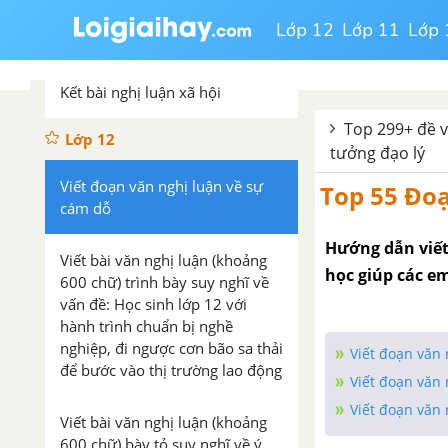
Lớp 12
Lớp 11
Lớp 
Mở bài nghị luận xã hội
Kết bài nghị luận xã hội
Top 299+ đề v
Lớp 12
tưởng đạo lý
Viết đoạn văn nghị luận về sự
Top 55 Đoạ
cám dỗ
Hướng dẫn viết
Viết bài văn nghị luận (khoảng
học giúp các e
600 chữ) trình bày suy nghĩ về
vấn đề: Học sinh lớp 12 với
hành trình chuẩn bị nghề
nghiệp, đi ngược cơn bão sa thải
Viết đoạn văn
để bước vào thị trường lao động
Viết đoạn văn 
Viết đoạn văn
Viết bài văn nghị luận (khoảng
600 chữ) bày tỏ suy nghĩ về ý