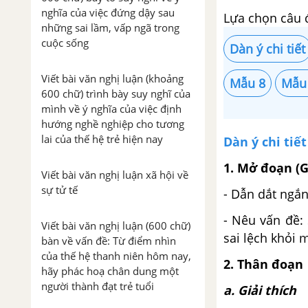
nghĩa của việc đứng dậy sau
Lựa chọn câu 
những sai lầm, vấp ngã trong
cuộc sống
Dàn ý chi tiết
Viết bài văn nghị luận (khoảng
Mẫu 8
Mẫu
600 chữ) trình bày suy nghĩ của
mình về ý nghĩa của việc định
hướng nghề nghiệp cho tương
lai của thế hệ trẻ hiện nay
Dàn ý chi tiết
1. Mở đoạn (G
Viết bài văn nghị luận xã hội về
sự tử tế
- Dẫn dắt ngắn
- Nêu vấn đề:
Viết bài văn nghị luận (600 chữ)
sai lệch khỏi m
bàn về vấn đề: Từ điểm nhìn
của thế hệ thanh niên hôm nay,
2. Thân đoạn
hãy phác hoạ chân dung một
người thành đạt trẻ tuổi
a. Giải thích