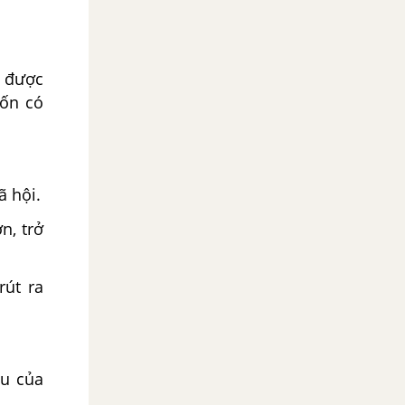
t được
uốn có
ã hội.
n, trở
rút ra
êu của