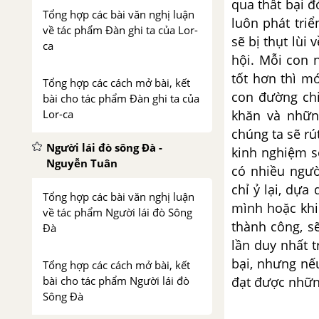
qua thất bại đ
Tổng hợp các bài văn nghị luận
luôn phát tri
về tác phẩm Đàn ghi ta của Lor-
sẽ bị thụt lùi
ca
hội. Mỗi con 
tốt hơn thì m
Tổng hợp các cách mở bài, kết
con đường ch
bài cho tác phẩm Đàn ghi ta của
Lor-ca
khăn và nhữn
chúng ta sẽ rú
Người lái đò sông Đà -
kinh nghiệm s
Nguyễn Tuân
có nhiều ngườ
chỉ ỷ lại, dự
Tổng hợp các bài văn nghị luận
mình hoặc khi
về tác phẩm Người lái đò Sông
thành công, s
Đà
lần duy nhất 
bại, nhưng nếu
Tổng hợp các cách mở bài, kết
bài cho tác phẩm Người lái đò
đạt được nhữn
Sông Đà