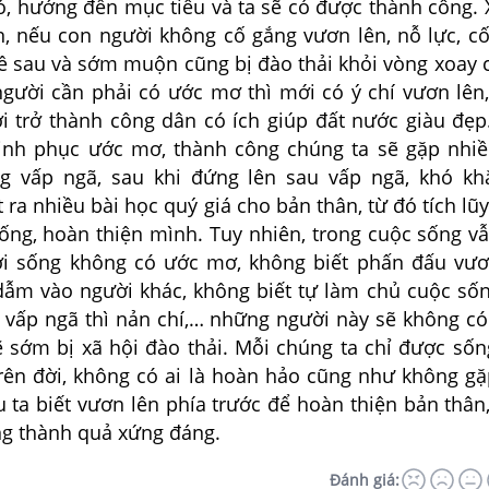
ó, hướng đến mục tiêu và ta sẽ có được thành công. 
ển, nếu con người không cố gắng vươn lên, nỗ lực, c
 về sau và sớm muộn cũng bị đào thải khỏi vòng xoay 
người cần phải có ước mơ thì mới có ý chí vươn lên
ới trở thành công dân có ích giúp đất nước giàu đẹp
inh phục ước mơ, thành công chúng ta sẽ gặp nhi
g vấp ngã, sau khi đứng lên sau vấp ngã, khó kh
t ra nhiều bài học quý giá cho bản thân, từ đó tích lũ
ống, hoàn thiện mình. Tuy nhiên, trong cuộc sống v
i sống không có ước mơ, không biết phấn đấu vươ
a dẫm vào người khác, không biết tự làm chủ cuộc số
 vấp ngã thì nản chí,… những người này sẽ không c
ẽ sớm bị xã hội đào thải. Mỗi chúng ta chỉ được số
trên đời, không có ai là hoàn hảo cũng như không gặ
 ta biết vươn lên phía trước để hoàn thiện bản thân,
g thành quả xứng đáng.
Đánh giá: