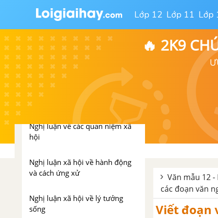
Lớp 12
Lớp 11
Lớp 
NGHỊ LUẬN XÃ HỘI LỚP 12
🔥 2K9 CH
Nghị luận về một tư tưởng
Ư
đạo lý
Nghị luận xã hội về vấn đề đạo
đức
Nghị luận về các quan niệm xã
hội
Nghị luận xã hội về hành động
và cách ứng xử
Văn mẫu 12 - 
các đoạn văn ng
Nghị luận xã hội về lý tưởng
Viết đoạn 
sống