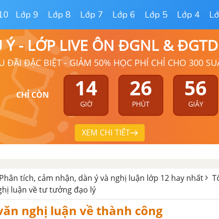
10
Lớp 9
Lớp 8
Lớp 7
Lớp 6
Lớp 5
Lớp 4
Lớ
Ú Ý - LỚP LIVE ÔN ĐGNL & ĐGT
U ĐÃI ĐẶC BIỆT - GIẢM 50% HỌC PHÍ CHỈ CHO 300 SU
14
26
55
CHỈ CÒN
GIỜ
PHÚT
GIÂY
XEM CHI TIẾT
Phân tích, cảm nhận, dàn ý và nghị luận lớp 12 hay nhất
T
hị luận về tư tưởng đạo lý
văn nghị luận về thành công