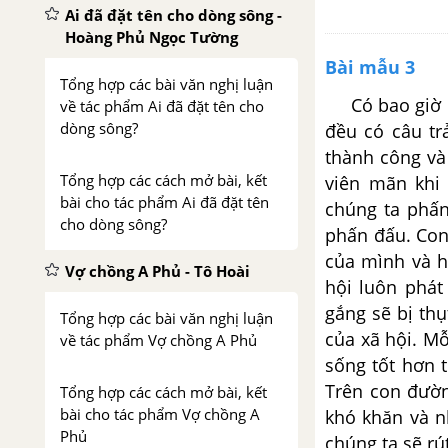
Ai đã đặt tên cho dòng sông -
Hoàng Phủ Ngọc Tường
Bài mẫu 3
Tổng hợp các bài văn nghị luận
Có bao giờ bạ
về tác phẩm Ai đã đặt tên cho
dòng sông?
đều có câu tr
thành công và
Tổng hợp các cách mở bài, kết
viên mãn khi
bài cho tác phẩm Ai đã đặt tên
chúng ta phấ
cho dòng sông?
phấn đấu. Con
của mình và h
Vợ chồng A Phủ - Tô Hoài
hội luôn phát
gắng sẽ bị th
Tổng hợp các bài văn nghị luận
của xã hội. Mỗ
về tác phẩm Vợ chồng A Phủ
sống tốt hơn 
Trên con đườn
Tổng hợp các cách mở bài, kết
bài cho tác phẩm Vợ chồng A
khó khăn và n
Phủ
chúng ta sẽ rú