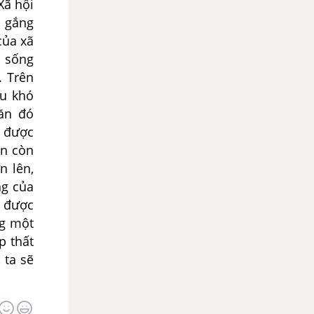
Xã hội
ố gắng
của xã
, sống
. Trên
ều khó
ăn đó
y được
ẫn còn
n lên,
ng của
ó được
ng một
p thất
 ta sẽ