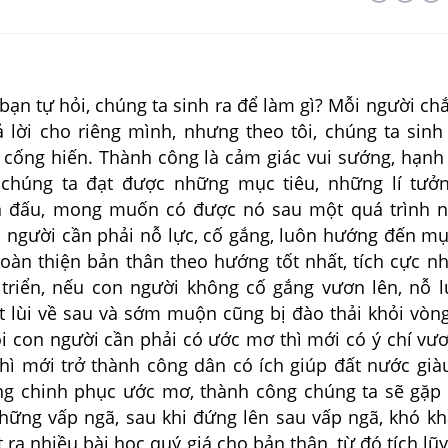
n tự hỏi, chúng ta sinh ra để làm gì? Mỗi người ch
ả lời cho riêng mình, nhưng theo tôi, chúng ta sinh
 cống hiến. Thành công là cảm giác vui sướng, hạnh
 chúng ta đạt được những mục tiêu, những lí tưở
n đấu, mong muốn có được nó sau một quá trình n
 người cần phải nỗ lực, cố gắng, luôn hướng đến mụ
oàn thiện bản thân theo hướng tốt nhất, tích cực nh
 triển, nếu con người không cố gắng vươn lên, nỗ l
ụt lùi về sau và sớm muộn cũng bị đào thải khỏi vòn
i con người cần phải có ước mơ thì mới có ý chí vươ
thì mới trở thành công dân có ích giúp đất nước già
g chinh phục ước mơ, thành công chúng ta sẽ gặp
hững vấp ngã, sau khi đứng lên sau vấp ngã, khó k
t ra nhiều bài học quý giá cho bản thân, từ đó tích lũ