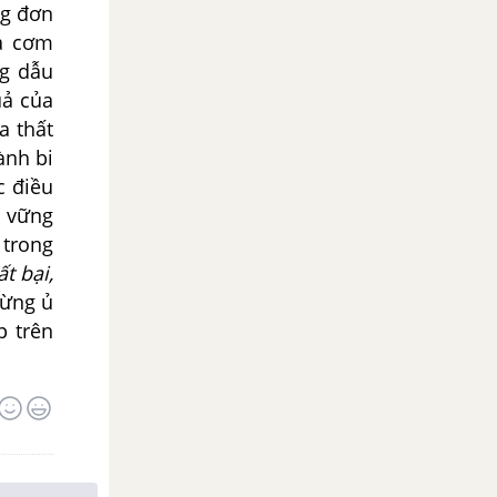
ng đơn
ữa cơm
ng dẫu
uả của
a thất
ành bi
c điều
n vững
 trong
t bại,
đừng ủ
p trên