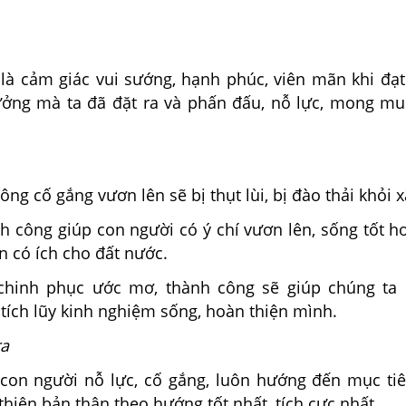
 là cảm giác vui sướng, hạnh phúc, viên mãn khi đạ
tưởng mà ta đã đặt ra và phấn đấu, nỗ lực, mong m
ông cố gắng vươn lên sẽ bị thụt lùi, bị đào thải khỏi x
 công giúp con người có ý chí vươn lên, sống tốt hơ
n có ích cho đất nước.
chinh phục ước mơ, thành công sẽ giúp chúng ta 
 tích lũy kinh nghiệm sống, hoàn thiện mình.
ra
con người nỗ lực, cố gắng, luôn hướng đến mục ti
hiện bản thân theo hướng tốt nhất, tích cực nhất.