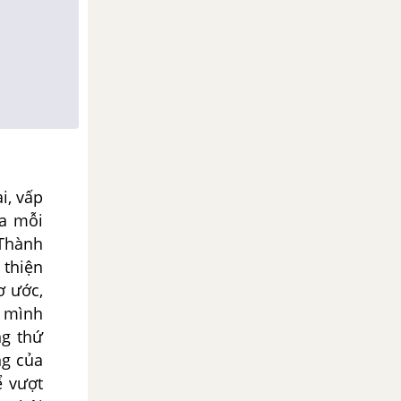
i, vấp
ủa mỗi
“Thành
 thiện
ơ ước,
ư mình
ng thứ
ng của
ể vượt