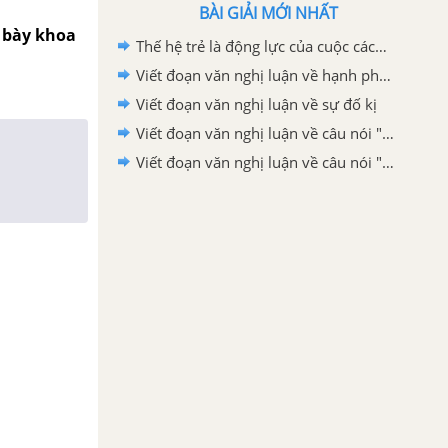
BÀI GIẢI MỚI NHẤT
 bày khoa
Thế hệ trẻ là động lực của cuộc cách mạng công nghệ 4.0 nơi trí nhân tạo tự động hoá và dữ liệu lớn đóng vai trò cốt lõi lớp 12
Viết đoạn văn nghị luận về hạnh phúc
Viết đoạn văn nghị luận về sự đố kị
Viết đoạn văn nghị luận về câu nói "Nơi nào có ý chí, nơi đó có con đường"
Viết đoạn văn nghị luận về câu nói "Có những người không dám bước đi vì sợ gãy chân, nhưng sợ gãy chân mà không dám bước đi thì khác nào chân đã gãy"