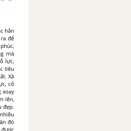
ắc hẳn
 ra để
 phúc,
ng mà
ỗ lực,
c tiêu
ất. Xã
ực, cố
g xoay
n lên,
u đẹp.
 nhiều
hăn đó
y được