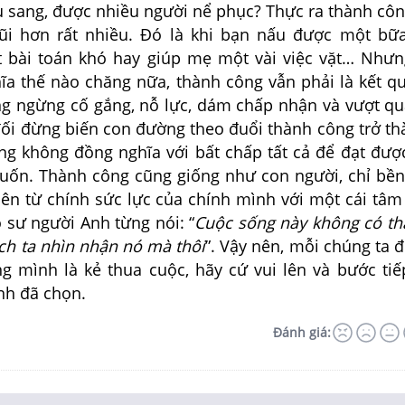
u sang, được nhiều người nể phục? Thực ra thành cô
gũi hơn rất nhiều. Đó là khi bạn nấu được một b
t bài toán khó hay giúp mẹ một vài việc vặt… Như
ĩa thế nào chăng nữa, thành công vẫn phải là kết q
ng ngừng cố gắng, nỗ lực, dám chấp nhận và vượt qu
 đối đừng biến con đường theo đuổi thành công trở th
ắng không đồng nghĩa với bất chấp tất cả để đạt đượ
ốn. Thành công cũng giống như con người, chỉ bề
nên từ chính sức lực của chính mình với một cái tâm
 sư người Anh từng nói: “
Cuộc sống này không có thấ
ch ta nhìn nhận nó mà thôi
”. Vậy nên, mỗi chúng ta 
g mình là kẻ thua cuộc, hãy cứ vui lên và bước tiế
nh đã chọn.
Đánh giá: