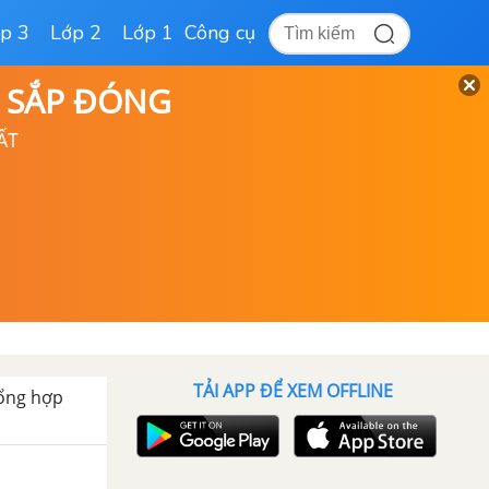
p 3
Lớp 2
Lớp 1
Công cụ
D SẮP ĐÓNG
ẤT
TẢI APP ĐỂ XEM OFFLINE
ổng hợp