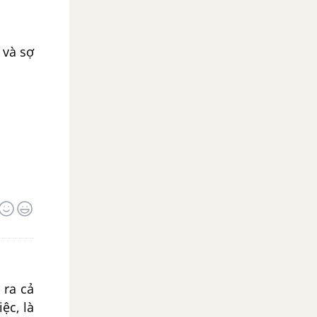
 và sợ
 ra cả
ệc, là