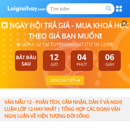
💥 NGÀY HỘI TRẢ GIÁ - MUA KHOÁ HỌC
THEO GIÁ BẠN MUỐN❗
🎯 LỚP 1-12 TẠI TUYENSINH247 (TỪ 10-12/08)
12
04
06
BẮT ĐẦU
SAU
GIỜ
PHÚT
GIÂY
XEM CHI TIẾT
VĂN MẪU 12 - PHÂN TÍCH, CẢM NHẬN, DÀN Ý VÀ NGHỊ
LUẬN LỚP 12 HAY NHẤT
TỔNG HỢP CÁC ĐOẠN VĂN
|
NGHỊ LUẬN VỀ HIỆN TƯỢNG ĐỜI SỐNG