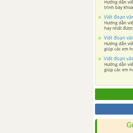
về tác phẩm Đất nước - Nguyễn
Hướng dẫn viế
trình bày kho
Đình Thi
Viết đoạn văn
Hướng dẫn viế
Tổng hợp các cách mở bài, kết
hay nhất được
bài cho tác phẩm Đất nước -
Nguyễn Đình Thi
Viết đoạn văn
Hướng dẫn viết
giúp các em h
Sóng - Xuân Quỳnh
Viết đoạn vă
Hướng dẫn viế
Tổng hợp các bài văn nghị luận
giúp các em h
về tác phẩm Sóng
Tổng hợp các cách mở bài, kết
bài cho tác phẩm Sóng
Đàn ghita của Lorca - Thanh
Thảo
G
Tổng hợp các bài văn nghị luận