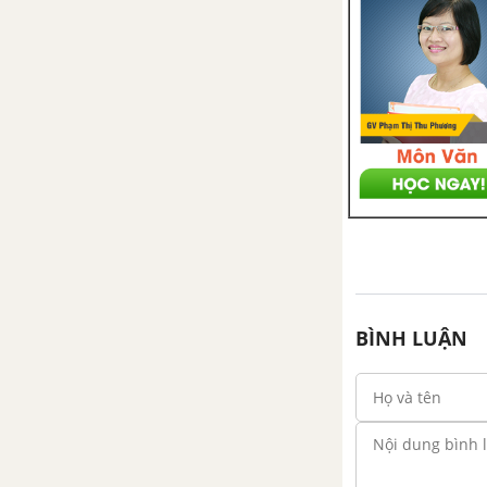
Tổng hợp các bài văn nghị luận
về tác phẩm Ai đã đặt tên cho
dòng sông?
Tổng hợp các cách mở bài, kết
bài cho tác phẩm Ai đã đặt tên
cho dòng sông?
Vợ chồng A Phủ - Tô Hoài
Tổng hợp các bài văn nghị luận
về tác phẩm Vợ chồng A Phủ
BÌNH LUẬN
Tổng hợp các cách mở bài, kết
bài cho tác phẩm Vợ chồng A
Phủ
Vợ nhặt - Kim Lân