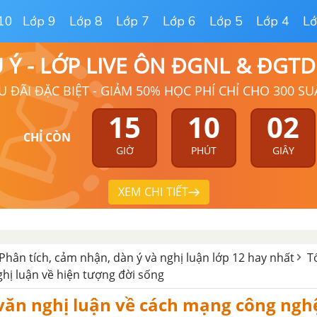
10
Lớp 9
Lớp 8
Lớp 7
Lớp 6
Lớp 5
Lớp 4
Lớ
Ú Ý - LỚP LIVE ÔN ĐGNL & ĐGT
U ĐÃI ĐẶC BIỆT - GIẢM 50% HỌC PHÍ CHỈ CHO 300 SU
15
10
01
CHỈ CÒN
GIỜ
PHÚT
GIÂY
XEM CHI TIẾT
Phân tích, cảm nhận, dàn ý và nghị luận lớp 12 hay nhất
T
hị luận về hiện tượng đời sống
văn nghị luận về cách mạng công nghệ