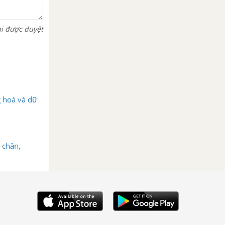
hi được duyệt
g hoá và dữ
 chân,