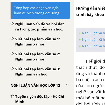
Tổng hợp các đoạn văn nghị
Hướng dẫn viết
luận về hiện tượng đời sống
trình bày khoa
Nghị luận vấn đề xã hội đặt
ra trong tác phẩm văn học.
Nghị luận xã h
Viết bài tập làm văn số 1:
Nghị luận xã h
Nghị luận xã hội
Nghị luận xã h
Viết bài tập làm văn số 2:
Nghị luận xã hội
Thế giới đang
thách thức, đò
Viết bài tập làm văn số 3:
ứng và thành c
Nghị luận văn học
ba cuộc cách 
của con người
NGHỊ LUẬN VĂN HỌC LỚP 12
nghệ vạn vật k
Tuyên ngôn độc lập - Hồ Chí
một bộ mặt ho
Minh
đòi hỏi tính s