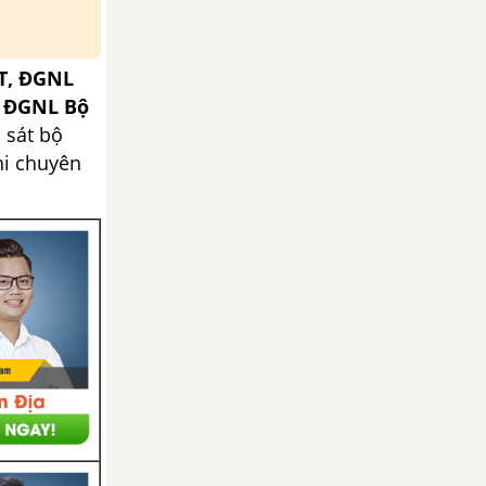
T, ĐGNL
, ĐGNL Bộ
 sát bộ
hi chuyên