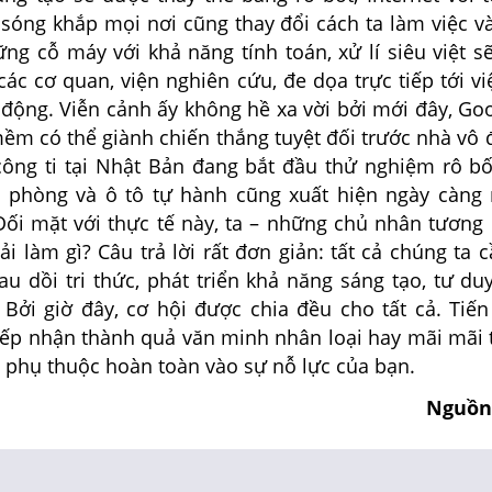
sóng khắp mọi nơi cũng thay đổi cách ta làm việc và
ng cỗ máy với khả năng tính toán, xử lí siêu việt s
các cơ quan, viện nghiên cứu, đe dọa trực tiếp tới v
 động. Viễn cảnh ấy không hề xa vời bởi mới đây, Go
ềm có thể giành chiến thắng tuyệt đối trước nhà vô 
 công ti tại Nhật Bản đang bắt đầu thử nghiệm rô bố
 phòng và ô tô tự hành cũng xuất hiện ngày càng 
Đối mặt với thực tế này, ta – những chủ nhân tương 
i làm gì? Câu trả lời rất đơn giản: tất cả chúng ta
rau dồi tri thức, phát triển khả năng sáng tạo, tư d
 Bởi giờ đây, cơ hội được chia đều cho tất cả. Tiến
ếp nhận thành quả văn minh nhân loại hay mãi mãi tụ
ời phụ thuộc hoàn toàn vào sự nỗ lực của bạn.
Nguồn