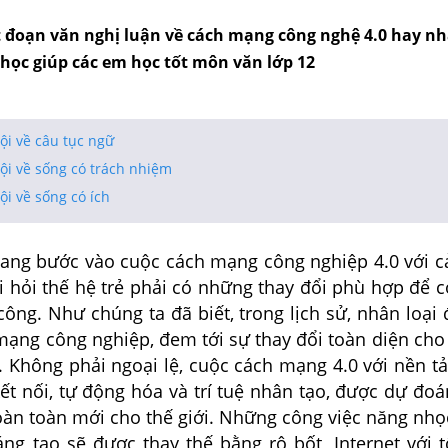
 đoạn văn nghị luận về cách mạng công nghệ 4.0 hay n
 học giúp các em học tốt môn văn lớp 12
ội về câu tục ngữ
ội về sống có trách nhiệm
ội về sống có ích
 bước vào cuộc cách mạng công nghiệp 4.0 với cả
i hỏi thế hệ trẻ phải có những thay đổi phù hợp để c
ông. Như chúng ta đã biết, trong lịch sử, nhân loại 
mạng công nghiệp, đem tới sự thay đổi toàn diện cho
. Không phải ngoại lệ, cuộc cách mạng 4.0 với nền t
ết nối, tự động hóa và trí tuệ nhân tạo, được dự đoá
àn toàn mới cho thế giới. Những công việc năng nhọ
áng tạo sẽ được thay thế bằng rô bốt, Internet với 