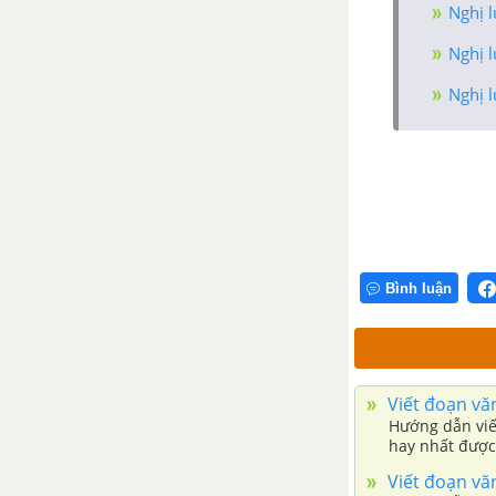
về tác phẩm Việt Bắc
Nghị l
Nghị l
Tổng hợp các cách mở bài, kết
bài cho tác phẩm Việt Bắc
Nghị l
Đất nước - Nguyễn Khoa
Điềm
Tổng hợp các bài văn nghị luận
về tác phẩm Đất nước - Nguyễn
Khoa Điềm
Bình luận
Tổng hợp các cách mở bài, kết
bài cho tác phẩm Đất nước -
Nguyễn Khoa Điềm
Viết đoạn văn
Đất nước - Nguyễn Đình Thi
Hướng dẫn viế
hay nhất được
Tổng hợp các bài văn nghị luận
Viết đoạn văn