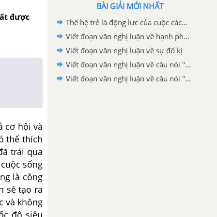
BÀI GIẢI MỚI NHẤT
hất được
Thế hệ trẻ là động lực của cuộc cách mạng công nghệ 4.0 nơi trí nhân tạo tự động hoá và dữ liệu lớn đóng vai trò cốt lõi lớp 12
Viết đoạn văn nghị luận về hạnh phúc
Viết đoạn văn nghị luận về sự đố kị
Viết đoạn văn nghị luận về câu nói "Nơi nào có ý chí, nơi đó có con đường"
Viết đoạn văn nghị luận về câu nói "Có những người không dám bước đi vì sợ gãy chân, nhưng sợ gãy chân mà không dám bước đi thì khác nào chân đã gãy"
 cơ hội và
ó thể thích
đã trải qua
 cuộc sống
ảng là công
n sẽ tạo ra
c và không
tốc độ siêu