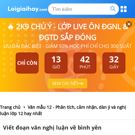
🔥 2K9 CHÚ Ý - LỚP LIVE ÔN ĐGNL &
ĐGTD SẮP ĐÓNG
ƯU ĐÃI ĐẶC BIỆT - GIẢM 50% HỌC PHÍ CHỈ CHO 300 SUẤT
13
42
32
CHỈ CÒN
GIỜ
PHÚT
GIÂY
XEM CHI TIẾT
Trang chủ
Văn mẫu 12 - Phân tích, cảm nhận, dàn ý và nghị
luận lớp 12 hay nhất
Viết đoạn văn nghị luận về bình yên