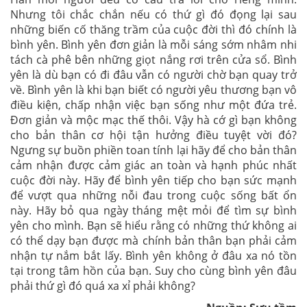
Nhưng tôi chắc chắn nếu có thứ gì đó đọng lại sau
những biến cố thăng trầm của cuộc đời thì đó chính là
bình yên. Bình yên đơn giản là mỗi sáng sớm nhâm nhi
tách cà phê bên những giọt nắng rơi trên cửa sổ. Bình
yên là dù bạn có đi đâu vẫn có người chờ bạn quay trở
về. Bình yên là khi bạn biết có người yêu thương bạn vô
điều kiện, chấp nhận việc bạn sống như một đứa trẻ.
Đơn giản và mộc mạc thế thôi. Vậy hà cớ gì bạn không
cho bản thân cơ hội tận hưởng điều tuyệt vời đó?
Ngưng sự buồn phiền toan tính lại hãy để cho bản thân
cảm nhận được cảm giác an toàn và hạnh phúc nhất
cuộc đời này. Hãy để bình yên tiếp cho bạn sức mạnh
để vượt qua những nỗi đau trong cuộc sống bất ổn
này. Hãy bỏ qua ngày tháng mệt mỏi để tìm sự bình
yên cho mình. Bạn sẽ hiểu rằng có những thứ không ai
có thể dạy bạn được mà chính bản thân bạn phải cảm
nhận tự nắm bắt lấy. Bình yên không ở đâu xa nó tồn
tại trong tâm hồn của bạn. Suy cho cùng bình yên đâu
phải thứ gì đó quá xa xỉ phải không?