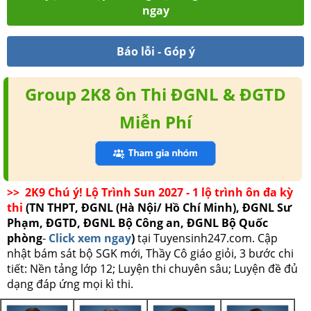
ngay
Báo lỗi - Góp ý
Group 2K8 ôn Thi ĐGNL & ĐGTD
Miễn Phí
>> 2K9 Chú ý! Lộ Trình Sun 2027 - 1 lộ trình ôn đa kỳ
thi
(TN THPT, ĐGNL (Hà Nội/ Hồ Chí Minh), ĐGNL Sư
Phạm, ĐGTD, ĐGNL Bộ Công an, ĐGNL Bộ Quốc
phòng
-
Click xem ngay
)
tại Tuyensinh247.com.
Cập
nhật bám sát bộ SGK mới, Thầy Cô giáo giỏi, 3 bước chi
tiết: Nền tảng lớp 12; Luyện thi chuyên sâu; Luyện đề đủ
dạng đáp ứng mọi kì thi.