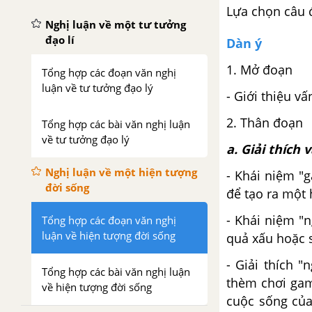
Lựa chọn câu 
Nghị luận về một tư tưởng
đạo lí
Dàn ý
1. Mở đoạn
Tổng hợp các đoạn văn nghị
luận về tư tưởng đạo lý
- Giới thiệu v
2. Thân đoạn
Tổng hợp các bài văn nghị luận
về tư tưởng đạo lý
a. Giải thích v
Nghị luận về một hiện tượng
- Khái niệm "g
đời sống
để tạo ra một 
- Khái niệm "
Tổng hợp các đoạn văn nghị
luận về hiện tượng đời sống
quả xấu hoặc 
- Giải thích 
Tổng hợp các bài văn nghị luận
thèm chơi
ga
về hiện tượng đời sống
cuộc sống củ