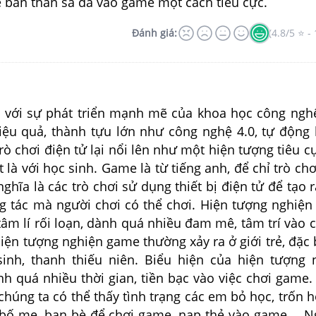
̉ bản thân sa đà vào game một cách tiêu cực.
Đánh giá:
(4.8/5 ⭐ - 
i sự phát triển mạnh mẽ của khoa học công nghệ
ệu quả, thành tựu lớn như công nghệ 4.0, tự động
rò chơi điện tử lại nổi lên như một hiện tượng tiêu c
t là với học sinh. Game là từ tiếng anh, để chỉ trò chơ
nghĩa là các trò chơi sử dụng thiết bị điện tử để tạo 
g tác mà người chơi có thể chơi. Hiện tượng nghiệ
tâm lí rối loạn, dành quá nhiều đam mê, tâm trí vào c
Hiện tượng nghiện game thường xảy ra ở giới trẻ, đặc b
sinh, thanh thiếu niên. Biểu hiện của hiện tượng 
h quá nhiều thời gian, tiền bạc vào việc chơi game.
 chúng ta có thể thấy tình trạng các em bỏ học, trốn h
 bố mẹ, bạn bè để chơi game, nạp thẻ vào game,… 