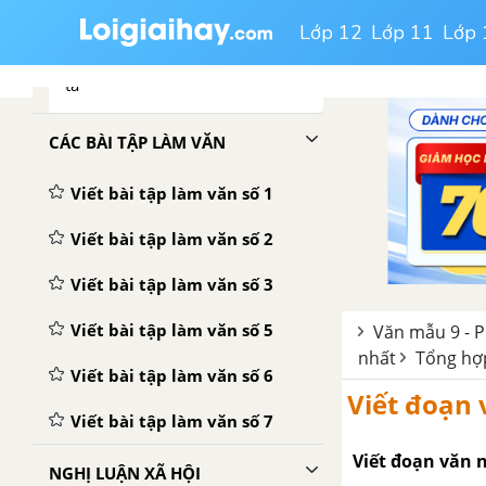
Lớp 12
Lớp 11
Lớp 
Tổng hợp các cách mở bài, kết
bài cho tác phẩm Tôi và chúng
ta
CÁC BÀI TẬP LÀM VĂN
Viết bài tập làm văn số 1
Viết bài tập làm văn số 2
Viết bài tập làm văn số 3
Viết bài tập làm văn số 5
Văn mẫu 9 - P
nhất
Tổng hợp
Viết bài tập làm văn số 6
Viết đoạn 
Viết bài tập làm văn số 7
Viết đoạn văn 
NGHỊ LUẬN XÃ HỘI