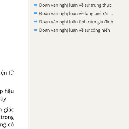
Đoạn văn nghị luận về sự trung thực
Đoạn văn nghị luận về lòng biết ơn của mỗi chúng ta
Đoạn văn nghị luận tình cảm gia đình
Đoạn văn nghị luận về sự cống hiến
iện tử
ấp hậu
vậy
m giác
trong
ng cô