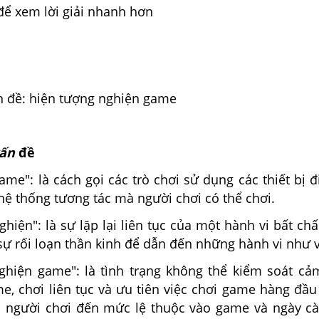
để xem lời giải nhanh hơn
ấn đề: hiện tượng nghiện game
ấn
đề
ame": là cách gọi các
trò chơi sử dụng các thiết bị đ
hệ thống tương tác mà người chơi có thể chơi.
nghiện":
là
sự lặp lại liên tục của một hành vi bất ch
sự rối loạn thần kinh để dẫn đến những hành vi như 
"nghiện game": là
tình trạng không thể kiểm soát cả
me
, chơi liên tục và ưu tiên việc chơi
game
hàng đầu 
a người chơi đến mức lệ thuộc vào
game
và ngày cà