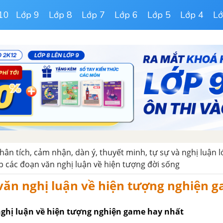
10
Lớp 9
Lớp 8
Lớp 7
Lớp 6
Lớp 5
Lớp 4
Lớ
hân tích, cảm nhận, dàn ý, thuyết minh, tự sự và nghị luận l
 các đoạn văn nghị luận về hiện tượng đời sống
văn nghị luận về hiện tượng nghiện 
nghị luận về hiện tượng nghiện game hay nhất