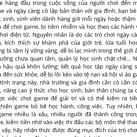
me hàng đầu trong cuộc sống của người chơi đến 
e và ngày càng cô lập bản thân với gia đình, bạn bè
 sinh, sinh viên dành hàng giờ mỗi ngày hoặc thậm c
̀m để chơi game, bị tiêm nhiễm và học theo các hành 
 chơi điện tử. Nguyên nhân là do c
ác trò chơi ngày c
, kích thích sự khám phá của giới trẻ,
lứa tuổi ho
 bị tâm lý vững vàng, dễ bị lạc mình trong thế giới 
trường chưa quan tâm, quản lý học sinh chặt chẽ... 
 hậu quả khôn lường:
kết quả học tập ngày càng s
ến sức khỏe, dễ bị lôi kéo vào tệ nạn xã hội vì ảo 
tình trạng này, nhà trường và gia đình cần có
cần co
c, nâng cao ý thức cho học sinh,
bản thân chúng ta c
c việc chơi game để giải trí và có thể kiếm ra tiê
hiện game bỏ bê học hành, công việc. Tuy nhiên,
 game nhiều là xấu, nhiều người đã thành công tron
e, kiếm tiền nhờ vào việc thi đấu các bộ môn thể tha
ì vậy, hãy nhận thức được đúng mục đích của trò chơ