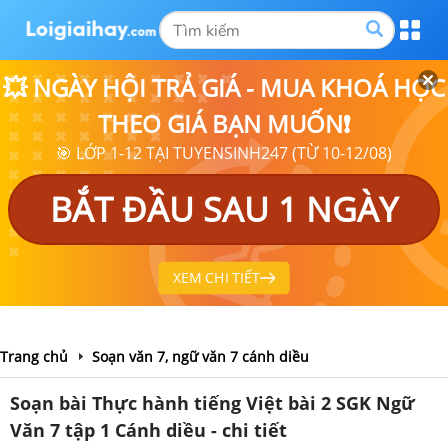
💥 NGÀY HỘI TRẢ GIÁ - MUA KHOÁ HỌC
THEO GIÁ BẠN MUỐN❗
🎯 LỚP 1-12 TẠI TUYENSINH247 (TỪ 10-12/08)
BẮT ĐẦU SAU 1 NGÀY
XEM CHI TIẾT
Trang chủ
Soạn văn 7, ngữ văn 7 cánh diều
Soạn bài Thực hành tiếng Việt bài 2 SGK Ngữ
Văn 7 tập 1 Cánh diều - chi tiết