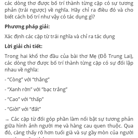
các dòng thơ được bố trí thành từng cặp có sự tương
phản (trái ngược) về nghĩa. Hãy chỉ ra điều đó và cho
biết cách bố trí như vậy có tác dụng gì?
Phương pháp giải:
Xác định các cặp từ trái nghĩa và chỉ ra tác dụng
Lời giải chi tiết:
Trong hai khổ thơ đầu của bài thơ
Mẹ
(Đỗ Trung Lai),
các dòng thơ được bố trí thành từng cặp có sự đối lập
nhau về nghĩa:
- “Còng” với “thẳng”
- “Xanh rờn” với “bạc trắng”
- “Cao” với “thấp”
- “Giời” với “đất”
→ Các cặp từ đối góp phần làm nổi bật sự tương phản
giữa hình ảnh người mẹ và hàng cau quen thuộc. Qua
đó, càng thấy rõ hơn tuổi già và sự gầy mòn của người