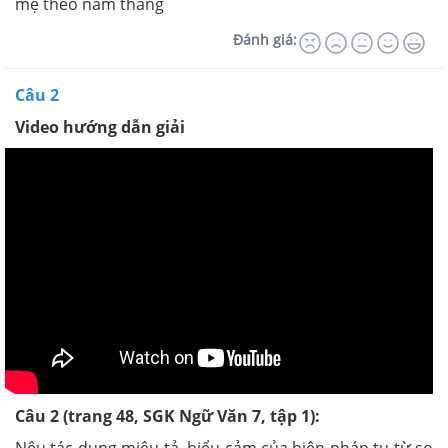
mẹ theo năm tháng
Đánh giá:
Câu 2
Video hướng dẫn giải
Câu 2 (trang 48, SGK Ngữ Văn 7, tập 1):
Nêu tác dụng miêu tả, biểu cảm của biện pháp tu từ so