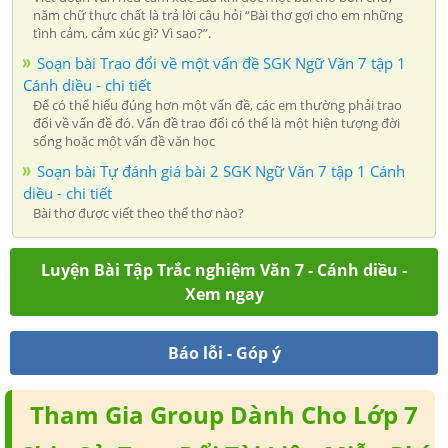
năm chữ thực chất là trả lời câu hỏi “Bài thơ gợi cho em những
tình cảm, cảm xúc gì? Vì sao?”.
Soạn bài Trao đổi về một vấn đề SGK Ngữ Văn 7 tập 1
Cánh diều - chi tiết
Để có thể hiểu đúng hơn một vấn đề, các em thường phải trao
đổi về vấn đề đó. Vấn đề trao đổi có thể là một hiện tượng đời
sống hoặc một vấn đề văn học
Soạn bài Tự đánh giá bài 2 SGK Ngữ Văn 7 tập 1 Cánh
diều - chi tiết
Bài thơ được viết theo thể thơ nào?
Luyện Bài Tập Trắc nghiệm Văn 7 - Cánh diều -
Xem ngay
Báo lỗi - Góp ý
Tham Gia Group Dành Cho Lớp 7