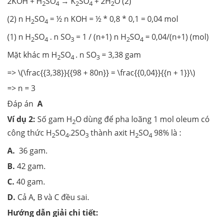
2KOH + H
SO
→ K
SO
+ 2H
O (2)
2
4
2
4
2
(2) n H
SO
= ½ n KOH = ½ * 0,8 * 0,1 = 0,04 mol
2
4
(1) n H
SO
. n SO
= 1 / (n+1) n H
SO
= 0,04/(n+1) (mol)
2
4
3
2
4
Mặt khác m H
SO
. n SO
= 3,38 gam
2
4
3
=> \(\frac{{3,38}}{{98 + 80n}} = \frac{{0,04}}{{n + 1}}\)
=> n = 3
Đáp án
A
Ví dụ 2:
Số gam H
O dùng để pha loãng 1 mol oleum có
2
công thức H
SO
.2SO
thành axit H
SO
98% là :
2
4
3
2
4
A.
36 gam.
B.
42 gam.
C.
40 gam.
D.
Cả A, B và C đều sai.
Hướng dẫn giải chi tiết: