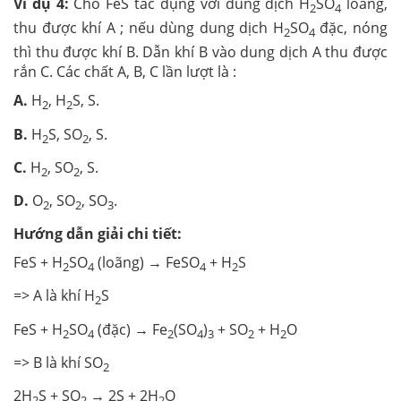
Ví dụ 4:
Cho FeS tác dụng với dung dịch H
SO
loãng,
2
4
thu được khí A ; nếu dùng dung dịch H
SO
đặc, nóng
2
4
thì thu được khí B. Dẫn khí B vào dung dịch A thu được
rắn C. Các chất A, B, C lần lượt là :
A.
H
, H
S, S.
2
2
B.
H
S, SO
, S.
2
2
C.
H
, SO
, S.
2
2
D.
O
, SO
, SO
.
2
2
3
Hướng dẫn giải chi tiết:
FeS + H
SO
(loãng) → FeSO
+ H
S
2
4
4
2
=> A là khí H
S
2
FeS + H
SO
(đặc) → Fe
(SO
)
+ SO
+ H
O
2
4
2
4
3
2
2
=> B là khí SO
2
2H
S + SO
→ 2S + 2H
O
2
2
2