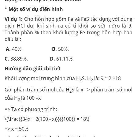
* Một số ví dụ điển hình
Ví dụ 1:
Cho hỗn hợp gồm Fe và FeS tác dụng với dung
dịch HCl dư, khí sinh ra có tỉ khối so với hiđro là 9.
Thành phần % theo khối lượng Fe trong hỗn hợp ban
đầu là :
A.
40%.
B.
50%.
C.
38,89%.
D.
61,11%.
Hướng dẫn giải chi tiết
Khối lượng mol trung bình của H
S, H
là: 9 * 2 =18
2
2
Gọi phần trăm số mol của H
S là x => phần trăm số mol
2
của H
là 100 –x
2
=> Ta có phương trình:
\(\frac{{34x + 2(100 - x)}}{{100}} = 18\)
=> x = 50%