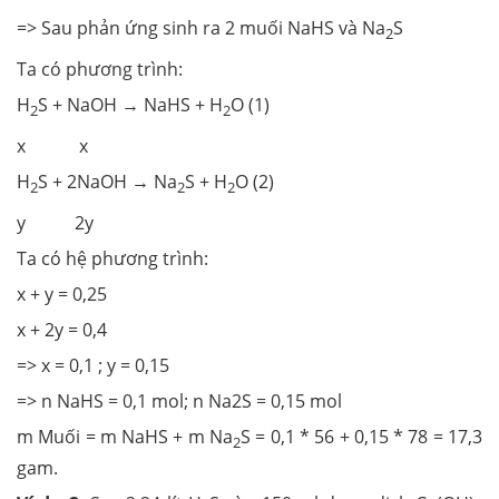
=> Sau phản ứng sinh ra 2 muối NaHS và Na
S
2
Ta có phương trình:
H
S + NaOH → NaHS + H
O (1)
2
2
x x
H
S + 2NaOH → Na
S + H
O (2)
2
2
2
y 2y
Ta có hệ phương trình:
x + y = 0,25
x + 2y = 0,4
=> x = 0,1 ; y = 0,15
=> n NaHS = 0,1 mol; n Na2S = 0,15 mol
m Muối = m NaHS + m Na
S = 0,1 * 56 + 0,15 * 78 = 17,3
2
gam.