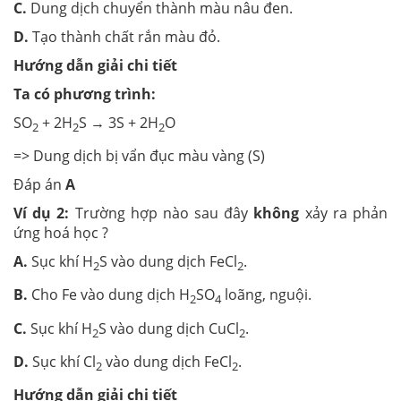
C.
Dung dịch chuyển thành màu nâu đen.
D.
Tạo thành chất rắn màu đỏ.
Hướng dẫn giải chi tiết
Ta có phương trình:
SO
+ 2H
S → 3S + 2H
O
2
2
2
=> Dung dịch bị vẩn đục màu vàng (S)
Đáp án
A
Ví dụ 2:
Trường hợp nào sau đây
không
xảy ra phản
ứng hoá học ?
A.
Sục khí H
S vào dung dịch FeCl
.
2
2
B.
Cho Fe vào dung dịch H
SO
loãng, nguội.
2
4
C.
Sục khí H
S vào dung dịch CuCl
.
2
2
D.
Sục khí Cl
vào dung dịch FeCl
.
2
2
Hướng dẫn giải chi tiết