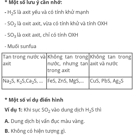
* Một số lưu ý cần nhớ:
-
H
S là axit yếu và có tính khử mạnh
2
- SO
là oxit axit, vừa có tính khử và tính OXH
2
- SO
là oxit axit, chỉ có tính OXH
3
- Muối sunfua
Tan trong nước và
Không tan trong
Không tan trong
axit
nước, nhưng tan
axit và nước
trong axit
Na
S, K
S,Ca
S, ...
FeS, ZnS, MgS,...
CuS, PbS, Ag
S
2
2
2
2
* Một số ví dụ điển hình
Ví dụ 1:
Khi sục SO
vào dung dịch H
S thì
2
2
A.
Dung dịch bị vẩn đục màu vàng.
B.
Không có hiện tượng gì.