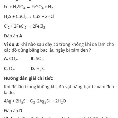
Fe + H
SO
→ FeSO
+ H
2
4
4
2
H
S + CuCl
→ CuS + 2HCl
2
2
Cl
+ 2FeCl
→ 2FeCl
2
2
3
Đáp án
A
Ví dụ 3:
Khí nào sau đây có trong không khí đã làm cho
các đồ dùng bằng bạc lâu ngày bị xám đen ?
A.
CO
.
B.
SO
.
2
2
C.
O
.
D.
H
S.
2
2
Hướng dẫn giải chi tiết:
Khi để lâu trong không khí, đồ vật bằng bạc bị xám đen
là do:
4Ag + 2H
S + O
2Ag
S↓ + 2H
O
2
2
2
2
Đáp án
D