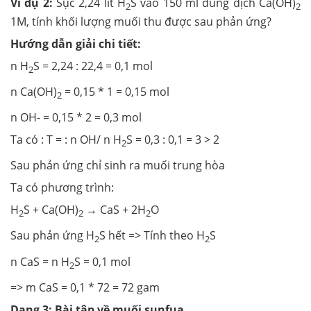
Ví dụ 2:
Sục 2,24 lít H
S vào 150 ml dung dịch Ca(OH)
2
2
1M, tính khối lượng muối thu được sau phản ứng?
Hướng dẫn giải chi tiết:
n H
S = 2,24 : 22,4 = 0,1 mol
2
n Ca(OH)
= 0,15 * 1 = 0,15 mol
2
n OH- = 0,15 * 2 = 0,3 mol
Ta có : T = : n OH/ n H
S = 0,3 : 0,1 = 3 > 2
2
Sau phản ứng chỉ sinh ra muối trung hòa
Ta có phương trình:
H
S + Ca(OH)
→ CaS + 2H
O
2
2
2
Sau phản ứng H
S hết => Tính theo H
S
2
2
n CaS = n H
S = 0,1 mol
2
=> m CaS = 0,1 * 72 = 72 gam
Dạng 3: Bài tập về muối sunfua