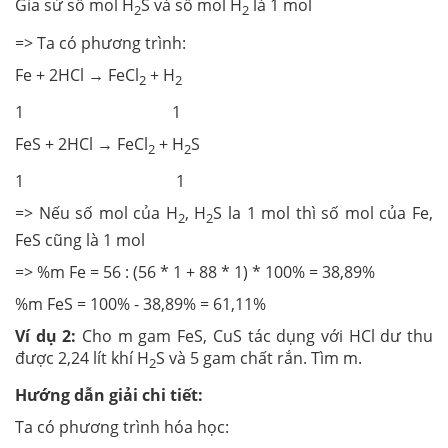
Gỉa sử số mol H
S và số mol H
là 1 mol
2
2
=> Ta có phương trình:
Fe + 2HCl → FeCl
+ H
2
2
1 1
FeS + 2HCl → FeCl
+ H
S
2
2
1 1
=> Nếu số mol của H
, H
S la 1 mol thì số mol của Fe,
2
2
FeS cũng là 1 mol
=> %m Fe = 56 : (56 * 1 + 88 * 1) * 100% = 38,89%
%m FeS = 100% - 38,89% = 61,11%
Ví dụ 2:
Cho m gam FeS, CuS tác dụng với HCl dư thu
được 2,24 lít khí H
S và 5 gam chất rắn. Tìm m.
2
Hướng dẫn giải chi tiết:
Ta có phương trình hóa học: