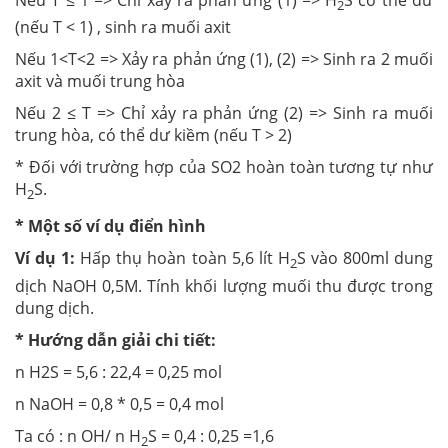
Nếu T ≤ 1 => Chỉ xảy ra phản ứng (1) => H
S có thể dư
2
(nếu T < 1) , sinh ra muối axit
Nếu 1<T<2 => Xảy ra phản ứng (1), (2) => Sinh ra 2 muối
axit và muối trung hòa
Nếu 2 ≤ T => Chỉ xảy ra phản ứng (2) => Sinh ra muối
trung hòa, có thể dư kiềm (nếu T > 2)
* Đối với trường hợp của SO2 hoàn toàn tương tự như
H
S.
2
* Một số ví dụ điển hình
Ví dụ 1:
Hấp thụ hoàn toàn 5,6 lít H
S vào 800ml dung
2
dịch NaOH 0,5M. Tính khối lượng muối thu được trong
dung dịch.
* Hướng dẫn giải chi tiết:
n H2S = 5,6 : 22,4 = 0,25 mol
n NaOH = 0,8 * 0,5 = 0,4 mol
Ta có : n OH/ n H
S = 0,4 : 0,25 =1,6
2