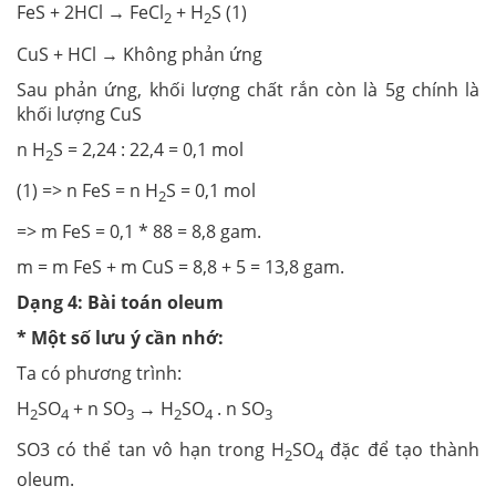
FeS + 2HCl → FeCl
+ H
S (1)
2
2
CuS + HCl → Không phản ứng
Sau phản ứng, khối lượng chất rắn còn là 5g chính là
khối lượng CuS
n H
S = 2,24 : 22,4 = 0,1 mol
2
(1) => n FeS = n H
S = 0,1 mol
2
=> m FeS = 0,1 * 88 = 8,8 gam.
m = m FeS + m CuS = 8,8 + 5 = 13,8 gam.
Dạng 4: Bài toán oleum
* Một số lưu ý cần nhớ:
Ta có phương trình:
H
SO
+ n SO
→ H
SO
. n SO
2
4
3
2
4
3
SO3 có thể tan vô hạn trong H
SO
đặc để tạo thành
2
4
oleum.