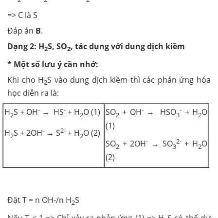
=> C là S
Đáp án
B
.
Dạng 2:
H
S, SO
, tác dụng với dung dịch kiềm
2
2
* Một số lưu ý cần nhớ:
Khi cho H
S vào dung dịch kiềm thì các phản ứng hóa
2
học diễn ra là:
-
-
-
-
H
S + OH
→ HS
+ H
O (1)
SO
+ OH
→ HSO
+ H
O
2
2
2
3
2
(1)
-
2-
H
S + 2OH
→ S
+ H
O (2)
2
2
-
2-
SO
+ 2OH
→ SO
+ H
O
2
3
2
(2)
Đặt T = n OH-/n H
S
2