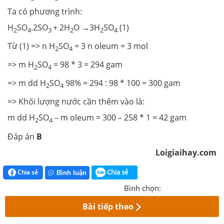
Ta có phương trình:
H
SO
.2SO
+ 2H
O →3H
SO
(1)
2
4
3
2
2
4
Từ (1) => n H
SO
= 3 n oleum = 3 mol
2
4
=> m H
SO
= 98 * 3 = 294 gam
2
4
=> m dd H
SO
98% = 294 : 98 * 100 = 300 gam
2
4
=> Khối lượng nước cần thêm vào là:
m dd H
SO
– m oleum = 300 – 258 * 1 = 42 gam
2
4
Đáp án
B
Loigiaihay.com
Chia sẻ
Chia sẻ
Bình luận
Bình chọn:
Bài tiếp theo