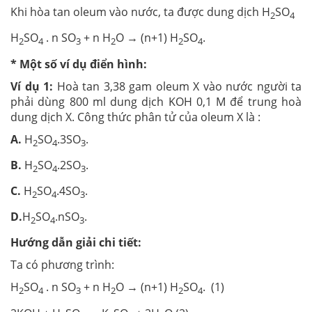
Khi hòa tan oleum vào nước, ta được dung dịch H
SO
2
4
H
SO
. n SO
+ n H
O → (n+1) H
SO
.
2
4
3
2
2
4
* Một số ví dụ điển hình:
Ví dụ 1:
Hoà tan 3,38 gam oleum X vào nước người ta
phải dùng 800 ml dung dịch KOH 0,1 M để trung hoà
dung dịch X. Công thức phân tử của oleum X là :
A.
H
SO
.3SO
.
2
4
3
B.
H
SO
.2SO
.
2
4
3
C.
H
SO
.4SO
.
2
4
3
D.
H
SO
.nSO
.
2
4
3
Hướng dẫn giải chi tiết:
Ta có phương trình:
H
SO
. n SO
+ n H
O → (n+1) H
SO
. (1)
2
4
3
2
2
4