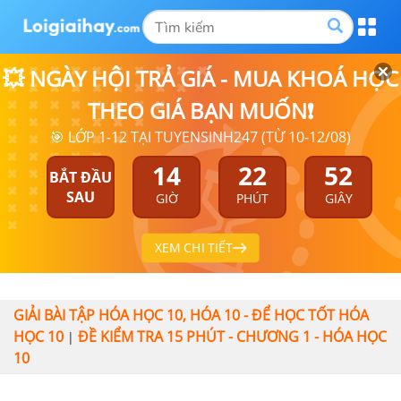
💥 NGÀY HỘI TRẢ GIÁ - MUA KHOÁ HỌC
THEO GIÁ BẠN MUỐN❗
🎯 LỚP 1-12 TẠI TUYENSINH247 (TỪ 10-12/08)
14
22
52
BẮT ĐẦU
SAU
GIỜ
PHÚT
GIÂY
XEM CHI TIẾT
GIẢI BÀI TẬP HÓA HỌC 10, HÓA 10 - ĐỂ HỌC TỐT HÓA
HỌC 10
ĐỀ KIỂM TRA 15 PHÚT - CHƯƠNG 1 - HÓA HỌC
|
10