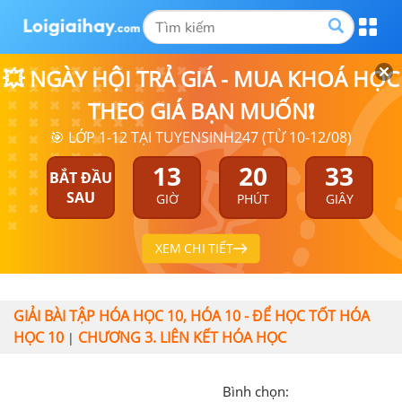
💥 NGÀY HỘI TRẢ GIÁ - MUA KHOÁ HỌC
THEO GIÁ BẠN MUỐN❗
🎯 LỚP 1-12 TẠI TUYENSINH247 (TỪ 10-12/08)
13
20
32
BẮT ĐẦU
SAU
GIỜ
PHÚT
GIÂY
XEM CHI TIẾT
GIẢI BÀI TẬP HÓA HỌC 10, HÓA 10 - ĐỂ HỌC TỐT HÓA
HỌC 10
CHƯƠNG 3. LIÊN KẾT HÓA HỌC
|
Bình chọn: