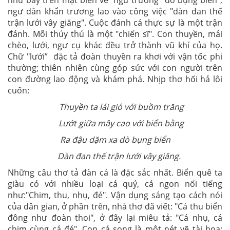
ngư dân khẩn trương lao vào công việc "dàn đan thế
trận lưới vây giăng". Cuộc đánh cá thực sự là một trận
đánh. Mỗi thủy thủ là một "chiến sĩ". Con thuyền, mái
chèo, lưới, ngư cụ khác đều trở thành vũ khí của họ.
Chữ "lưới” đặc tả đoàn thuyền ra khơi với vận tốc phi
thường; thiên nhiên cùng góp sức với con người trên
con đường lao động và khám phá. Nhịp thơ hối hả lôi
cuốn:
Thuyền ta lái gió với buồm trăng
Lướt giữa mây cao với biển bằng
Ra đậu dặm xa dò bụng biển
Dàn đan thế trận lưới vây giăng.
Những câu thơ tả đàn cá là đặc sắc nhất. Biển quê ta
giàu có với nhiều loại cá quý, cá ngon nổi tiếng
như:"Chim, thu, nhụ, đé". Vận dụng sáng tạo cách nói
của dân gian, ở phần trên, nhà thơ đã viết: "Cá thu biển
đông như đoàn thoi", ở đây lại miêu tả: "Cá nhụ, cá
chim cùng cá đé". Con cá song là một nét vẽ tài hoa: