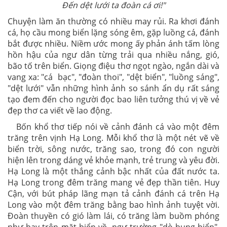
Đến dệt lưới ta đoàn cá ơi!"
Chuyện làm ăn thường có nhiều may rủi. Ra khơi đánh
cá, họ cầu mong biển lặng sóng êm, gặp luồng cá, đánh
bắt được nhiều. Niềm ước mong ấy phản ánh tấm lòng
hồn hậu của ngư dân từng trải qua nhiều nắng, gió,
bão tố trên biển. Giọng điệu thơ ngọt ngào, ngắn dài và
vang xa: "cá bạc", "đoàn thoi", "dệt biển", "luồng sáng",
"dệt lưới" vẫn những hình ảnh so sánh ẩn dụ rất sáng
tạo đem đến cho người đọc bao liên tưởng thú vị về vẻ
đẹp thơ ca viết về lao động.
Bốn khổ thơ tiếp nói về cảnh đánh cá vào một đêm
trăng trên vịnh Hạ Long. Mỗi khổ thơ là một nét vẽ về
biển trời, sông nước, trăng sao, trong đó con người
hiện lên trong dáng vẻ khỏe mạnh, trẻ trung và yêu đời.
Hạ Long là một thắng cảnh bậc nhất của đất nước ta.
Hạ Long trong đêm trăng mang vẻ đẹp thần tiên. Huy
Cận, với bút pháp lãng mạn tả cảnh đánh cá trên Hạ
Long vào một đêm trăng bằng bao hình ảnh tuyệt vời.
Đoàn thuyền có gió làm lái, có trăng làm buồm phóng
như bay trên mặt biển về ngư trường "dò bụng biển",