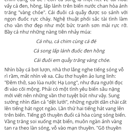
vẩy cá đen, hồng, lấp lánh trên biển nước chan hòa ánh
trăng "vàng chóe". Cái đuôi cá quẫy được so sánh với
ngọn đuốc rực cháy. Nghệ thuật phối sắc tài tình làm
cho vần thơ đẹp như một bức tranh sơn mài rực rỡ.
Bầy cá như những nàng tiên nhảy múa:
Cá nhụ, cá chim cùng cá đé
Cá song lấp lánh đuốc đen hồng
Cái đuôi em quẫy trăng vàng chóe.
Nhìn bầy cá bơi lượn, nhà thơ lắng nghe tiếng sóng vỗ
rì rầm, mắt nhìn về xa. Câu thơ huyền ảo lung linh:
"Đêm thở, sao lùa nước Hạ Long", như đưa người đọc
đi vào cõi mộng. Phải có một tình yêu biển sâu nặng
mới viết nên những vần thơ tuyệt bút như vậy. Sung
sướng nhìn đàn cá "dệt lưới", những người dân chài cất
lên tiếng hát ngọt ngào. Lần thứ hai tiếng hát vang lên
trên biển. Tiếng gõ thuyền đuổi cá hòa cùng sóng biển.
Vầng trăng soi xuống mặt biển, muôn ngàn ánh vàng
tan ra theo làn sóng, vỗ vào mạn thuyền. "Gõ thuyền