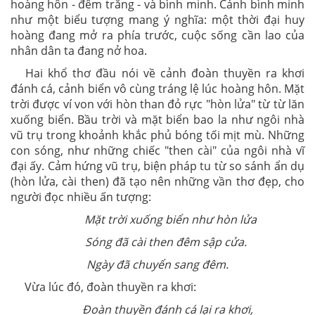
hoàng hôn - đêm trăng - và bình minh. Cảnh bình minh
như một biểu tượng mang ý nghĩa: một thời đại huy
hoàng đang mở ra phía trước, cuộc sống cần lao của
nhân dân ta đang nở hoa.
Hai khổ thơ đầu nói về cảnh đoàn thuyền ra khơi
đánh cá, cảnh biển vô cùng tráng lệ lúc hoàng hôn. Mặt
trời được ví von với hòn than đỏ rực "hòn lửa" từ từ lăn
xuống biển. Bầu trời và mặt biển bao la như ngôi nhà
vũ trụ trong khoảnh khắc phủ bóng tối mịt mù. Những
con sóng, như những chiếc "then cài" của ngôi nhà vĩ
đại ấy. Cảm hứng vũ trụ, biện pháp tu từ so sánh ẩn dụ
(hòn lửa, cài then) đã tạo nên những vần thơ đẹp, cho
người đọc nhiều ấn tượng:
Mặt trời xuống biển như hòn lửa
Sóng đã cài then đêm sập cửa.
Ngày đã chuyển sang đêm.
Vừa lúc đó, đoàn thuyền ra khơi:
Đoàn thuyền đánh cá lại ra khơi,