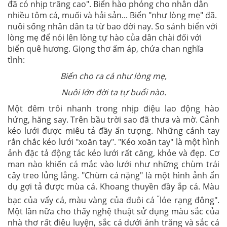
đã có nhịp trăng cao". Biển hào phóng cho nhân dân
nhiều tôm cá, muối và hải sản... Biển "như lòng mẹ" đã.
nuôi sống nhân dân ta từ bao đời nay. So sánh biển với
lòng mẹ để nói lên lòng tự hào của dân chài đối với
biển quê hương. Giọng thơ ấm áp, chứa chan nghĩa
tình:
Biển cho ra cá như lòng mẹ,
Nuôi lớn đời ta tự buổi nào.
Một đêm trôi nhanh trong nhịp điệu lao động hào
hứng, hăng say. Trên bầu trời sao đã thưa và mờ. Cảnh
kéo lưới được miêu tả đầy ấn tượng. Những cánh tay
rắn chắc kéo lưới "xoăn tay". "Kéo xoăn tay" là một hình
ảnh đặc tả động tác kéo lưới rất căng, khỏe và đẹp. Cơ
man nào khiến cá mắc vào lưới như những chùm trái
cây treo lủng lẳng. "Chùm cá nặng" là một hình ảnh ẩn
dụ gợi tả được mùa cá. Khoang thuyền đầy ắp cá. Màu
“
bạc của vẩy cá, màu vàng của đuôi cá
lóe rạng đông".
Một lần nữa cho thấy nghệ thuật sử dụng màu sắc của
nhà thơ rất điêu luyện, sắc cá dưới ánh trăng và sắc cá