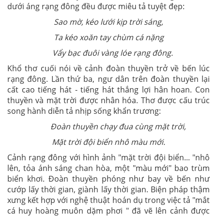
dưới áng rạng đông đều được miêu tả tuyệt đẹp:
Sao mờ, kéo lưới kịp trời sáng,
Ta kéo xoăn tay chùm cá nặng
Vẩy bạc đuôi vàng lóe rạng đông.
Khổ thơ cuối nói về cảnh đoàn thuyền trở về bến lúc
rạng đông. Lần thứ ba, ngư dân trên đoàn thuyền lại
cất cao tiếng hát - tiếng hát thắng lợi hân hoan. Con
thuyền và mặt trời được nhân hóa. Thơ được cấu trúc
song hành diễn tả nhịp sống khẩn trương:
Đoàn thuyền chạy đua cùng mặt trời,
Mặt trời đội biển nhô màu mới.
Cảnh rạng đông với hình ảnh "mặt trời đội biển... "nhô
lên, tỏa ánh sáng chan hòa, một "màu mới" bao trùm
biển khơi. Đoàn thuyền phóng như bay về bến như
cướp lấy thời gian, giành lấy thời gian. Biện pháp thậm
xưng kết hợp với nghệ thuật hoán dụ trong việc tả "mắt
cá huy hoàng muôn dặm phơi " đã vẽ lên cảnh được