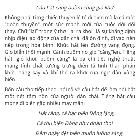
Câu hát căng buồm cùng gió khơi
.
Không phải từng chiếc thuyền lẻ tẻ đi biển mà là cả một
"đoàn thuyền", một sức mạnh mới của cuộc đời đổi
thay. Chữ "lại” trong ý thơ "lại ra khơi" là sự khẳng định
nhịp điệu lao động của dân chài đã ổn định, đi vào nền
nếp trong hòa bình. Khúc hát lên đường vang động.
Gió biển thổi mạnh. Cánh buồm no gió "căng"lên. Tiếng
hát, gió khơi, buồm căng” là ba chi tiết nghệ thuật
mang tính chất tượng trưng diễn tả tinh thần phấn
khởi, hăng say và khí thế ra khơi của ngư dân vùng
biển.
Bốn câu thơ tiếp theo nói rõ về câu hát để làm nổi bật
một nét tâm hồn của người dân chài. Tiếng hát cầu
mong đi biển gặp nhiều may mắn:
Hát rằng: cá bạc biển Đông lặng,
Cá thu biển Đông như đoàn thoi
Đêm ngày dệt biển muôn luồng sáng