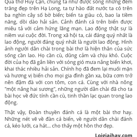
Qua thơ Huy Cận, chúng ta như được sống những đêm
trăng đẹp trên Hạ Long, ta tự hào đất nước ta có trên
ba nghìn cây số bờ biển; biển ta giàu có, bao la tiềm
năng, dồi dào hải sản. Cảnh đánh cá trên biển được
miêu tả với cảm hứng lãng mạn. Lao động thật sự là
niềm vui cuộc đời. Trong xã hội ta, cái đáng quý nhất là
lao động, người đáng quý nhất là người lao động. Hình
ảnh người dân chài trong bài thơ là hiện thân của sức
sống cần lao. Họ cần cù, dũng cảm và chịu khó. Cuộc
đời của họ đã gắn liền với sóng gió mưa nắng biển khơi,
khai thác nhiều hải sản. Chính họ đã đem lại muối mặn
và hương vị biển cho mọi gia đình gần xa, bữa cơm trở
nên đậm đà với con tôm, con cá. Cùng với nhà nông
"một nắng hai sương", những người dân chài đã cho ta
bài học về đức tính cần cù, tinh thần lạc quan trong lao
động.
Thật vậy, Đoàn thuyền đánh cá là một bài thơ hay.
Những nét vẽ về đàn cá biển, về người dân chài đánh
cá, kéo lưới, ca hát... cho thấy một hồn thơ đẹp.
Loigiaihay.com