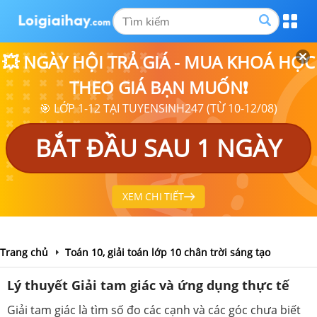
💥 NGÀY HỘI TRẢ GIÁ - MUA KHOÁ HỌC
THEO GIÁ BẠN MUỐN❗
🎯 LỚP 1-12 TẠI TUYENSINH247 (TỪ 10-12/08)
BẮT ĐẦU SAU 1 NGÀY
XEM CHI TIẾT
Trang chủ
Toán 10, giải toán lớp 10 chân trời sáng tạo
Lý thuyết Giải tam giác và ứng dụng thực tế
Giải tam giác là tìm số đo các cạnh và các góc chưa biết