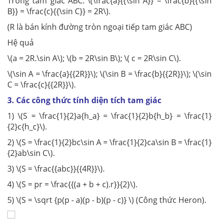
Trong tam giác ABC: \(\frac{a}{{\sin A}} = \frac{b}{{\sin
B}} = \frac{c}{{\sin C}} = 2R\).
(R là bán kính đường tròn ngoại tiếp tam giác ABC)
Hệ quả
\(a = 2R.\sin A\); \(b = 2R\sin B\); \( c = 2R\sin C\).
\(\sin A = \frac{a}{{2R}}\); \(\sin B = \frac{b}{{2R}}\); \(\sin
C = \frac{c}{{2R}}\).
3.
Các công thức tính diện tích tam giác
1) \(S = \frac{1}{2}a{h_a} = \frac{1}{2}b{h_b} = \frac{1}
{2}c{h_c}\).
2) \(S = \frac{1}{2}bc\sin A = \frac{1}{2}ca\sin B = \frac{1}
{2}ab\sin C\).
3) \(S = \frac{{abc}}{{4R}}\).
4) \(S = pr = \frac{{(a + b + c).r}}{2}\).
5) \(S = \sqrt {p(p - a)(p - b)(p - c)} \) (Công thức Heron).