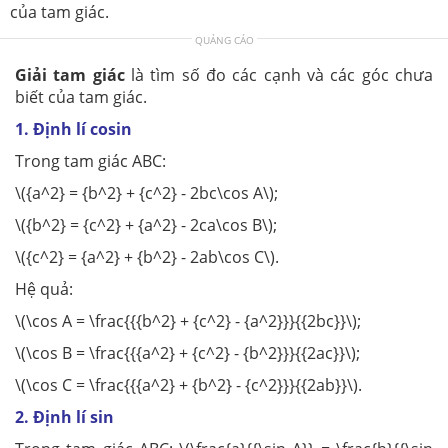
của tam giác.
QUẢNG CÁO
Giải tam giác
là tìm số đo các cạnh và các góc chưa
biết của tam giác.
1.
Định lí cosin
Trong tam giác ABC:
\({a^2} = {b^2} + {c^2} - 2bc\cos A\);
\({b^2} = {c^2} + {a^2} - 2ca\cos B\);
\({c^2} = {a^2} + {b^2} - 2ab\cos C\).
Hệ quả:
\(\cos A = \frac{{{b^2} + {c^2} - {a^2}}}{{2bc}}\);
\(\cos B = \frac{{{a^2} + {c^2} - {b^2}}}{{2ac}}\);
\(\cos C = \frac{{{a^2} + {b^2} - {c^2}}}{{2ab}}\).
2.
Định lí sin