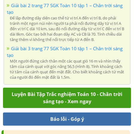
Giải bài 2 trang 77 SGK Toán 10 tập 1 – Chân trời sáng
tạo
Để lắp đường dây diện cao thế từ vị trí A đến vị trí B, do phải
tránh một ngọn núi nên người ta phải nối đường dây từ vị trí A
đến vị trí C dài 10 km, sau đó nối đường dây từ vị trí C đến vị trí B
dài 8km. Góc tạo bởi hai đoạn dây AC và CB là 70. Tính chiều dài
tăng thêm vì không thể nối trực tiếp từ A đến B.
Giải bài 3 trang 77 SGK Toán 10 tập 1 – Chân trời sáng
tạo
Một người đứng cách thân một các quạt gió 16 m và nhìn thấy
tâm của cánh quạt với góc nâng 56,5 (Hình 8). Tính khoảng cách
từ tâm của cánh quạt đến mặt đất. Cho biết khoảng cách từ mắt
của người đó đến mặt đất là 1,5m.
Luyện Bài Tập Trắc nghiệm Toán 10 - Chân trời
sáng tạo - Xem ngay
Báo lỗi - Góp ý