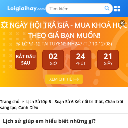
💥 NGÀY HỘI TRẢ GIÁ - MUA KHOÁ HỌC
THEO GIÁ BẠN MUỐN❗
🎯 LỚP 1-12 TẠI TUYENSINH247 (TỪ 10-12/08)
02
24
20
BẮT ĐẦU
SAU
GIỜ
PHÚT
GIÂY
XEM CHI TIẾT
Trang chủ
Lịch Sử lớp 6 - Soạn Sử 6 Kết nối tri thức, Chân trời
sáng tạo, Cánh Diều
Lịch sử giúp em hiểu biết những gì?