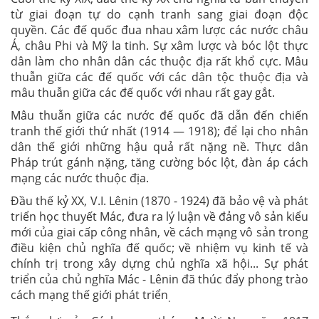
từ giai đoạn tự do cạnh tranh sang giai đoạn độc
quyền. Các đế quốc đua nhau xâm lược các nước châu
Á, châu Phi và Mỹ la tinh. Sự xâm lược và bóc lột thực
dân làm cho nhân dân các thuộc địa rất khổ cực. Mâu
thuẫn giữa các đế quốc với các dân tộc thuộc địa và
mâu thuẫn giữa các đế quốc với nhau rất gay gắt.
Mâu thuẫn giữa các nước đế quốc đã dẫn đến chiến
tranh thế giới thứ nhất (1914 — 1918); để lại cho nhân
dân thế giới những hậu quả rất nặng nề. Thực dân
Pháp trút gánh nặng, tăng cường bóc lột, đàn áp cách
mạng các nước thuộc địa.
Đầu thế kỷ XX, V.I. Lênin (1870 - 1924) đã bảo vệ và phát
triển học thuyết Mác, đưa ra lý luận về đảng vô sản kiểu
mới của giai cấp công nhân, về cách mạng vô sản trong
điều kiện chủ nghĩa đế quốc; về nhiệm vụ kinh tế và
chính trị trong xây dựng chủ nghĩa xã hội... Sự phát
triển của chủ nghĩa Mác - Lênin đã thúc đẩy phong trào
cách mạng thế giới phát triển
.