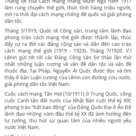
Thắng lợi của Cách mạng tháng Mười Nga năm 1917
làm rung chuyển thế giới, thức tỉnh hàng triệu người,
mở ra thời đại cách mạng chống đế quốc và giải phóng
dân tộc.
Tháng 3/1919, Quốc tế Cộng sản, trung tâm lãnh đạo
phong trào cách mạng thế giới được thành lập, thúc
đẩy sự ra đời các đảng cộng sản và dẫn đến cao trào
cách mạng thế giới (1919 - 1923). Tháng 7/1920. V.I
Lênin gửi tới tới các Đảng Cộng sản Sơ thảo lần thứ
nhất những luận cương về vấn đề dân tộc và vấn đề
thuộc địa. Tại Pháp, Nguyễn Ái Quốc được đọc và tìm
thấy ở bàn Luận cương của Lênin con đường cứu nước,
giải phóng dân tộc Việt Nam.
Cuộc cách mạng Tân Hợi (10/1911) ở Trung Quốc, công
cuộc Canh tân đất nước của Nhật Bản cuối thế kỷ XIX;
phong trào “bất bạo động“ của Đảng Quốc Đại ở Ấn Độ
lãnh đạo những năm đầu thế kỷ XX đã ảnh hưởng đến
tư tưởng, thu hút sự quan tâm của nhiều người yêu
nước Việt Nam.