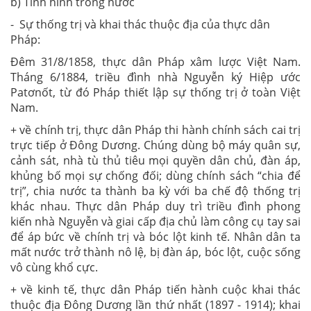
b) Tình hình trong nước
- Sự thống trị và khai thác thuộc địa của thực dân
Pháp:
Đêm 31/8/1858, thực dân Pháp xâm lược Việt Nam.
Tháng 6/1884, triều đình nhà Nguyễn ký Hiệp ước
Patơnốt, từ đó Pháp thiết lập sự thống trị ở toàn Việt
Nam.
+ về chính trị, thực dân Pháp thi hành chính sách cai trị
trực tiếp ở Đông Dương. Chúng dùng bộ máy quân sự,
cảnh sát, nhà tù thủ tiêu mọi quyền dân chủ, đàn áp,
khủng bố mọi sự chống đối; dùng chính sách “chia để
trị”, chia nước ta thành ba kỳ với ba chế độ thống trị
khác nhau. Thực dân Pháp duy trì triều đình phong
kiến nhà Nguyễn và giai cấp địa chủ làm công cụ tay sai
để áp bức về chính trị và bóc lột kinh tế. Nhân dân ta
mất nước trở thành nô lệ, bị đàn áp, bóc lột, cuộc sống
vô cùng khổ cực.
+ về kinh tế, thực dân Pháp tiến hành cuộc khai thác
thuộc địa Đông Dương lần thứ nhất (1897 - 1914); khai