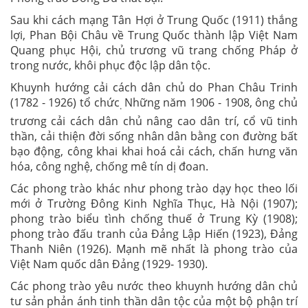
Sau khi cách mạng Tân Hợi ở Trung Quốc (1911) thắng
lợi, Phan Bội Châu về Trung Quốc thành lập Việt Nam
Quang phục Hội, chủ trương vũ trang chống Pháp ở
trong nước, khôi phục độc lập dân tộc.
Khuynh hướng cải cách dân chủ do Phan Châu Trinh
(1782 - 1926) tổ chức
Những năm 1906 - 1908, ông chủ
.
trương cải cách dân chủ nâng cao dân trí, cổ vũ tinh
thần, cải thiện đời sống nhân dân bằng con đường bất
bạo động, công khai khai hoá cải cách, chấn hưng văn
hóa, công nghệ, chống mê tín dị đoan.
Các phong trào khác như phong trào dạy học theo lối
mới ở Trường Đông Kinh Nghĩa Thục, Hà Nội (1907);
phong trào biểu tình chống thuế ở Trung Kỳ (1908);
phong trào đấu tranh của Đảng Lập Hiến (1923), Đảng
Thanh Niên (1926). Mạnh mẽ nhất là phong trào của
Việt Nam quốc dân Đảng (1929- 1930).
Các phong trào yêu nước theo khuynh hướng dân chủ
tư sản phản ánh tinh thần dân tộc của một bộ phận trí