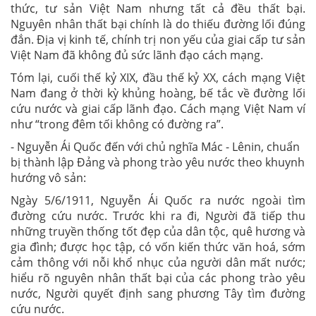
thức, tư sản Việt Nam nhưng tất cả đều thất bại.
Nguyên nhân thất bại chính là do thiếu đường lối đúng
đắn. Địa vị kinh tế, chính trị non yếu của giai cấp tư sản
Việt Nam đã không đủ sức lãnh đạo cách mạng.
Tóm lại, cuối thế kỷ XIX, đầu thế kỷ XX, cách mạng Việt
Nam đang ở thời kỳ khủng hoàng, bế tắc về đường lối
cứu nước và giai cấp lãnh đạo. Cách mạng Việt Nam ví
như “trong đêm tối không có đường ra”.
- Nguyễn Ái Quốc đến với chủ nghĩa Mác - Lênin, chuẩn
bị thành lập Đảng và phong trào yêu nước theo khuynh
hướng vô sản:
Ngày 5/6/1911, Nguyễn Ái Quốc ra nước ngoài tìm
đường cứu nước. Trước khi ra đi, Người đã tiếp thu
những truyền thống tốt đẹp của dân tộc, quê hương và
gia đình; được học tập, có vốn kiến thức văn hoá, sớm
cảm thông với nỗi khổ nhục của người dân mất nước;
hiểu rõ nguyên nhân thất bại của các phong trào yêu
nước, Người quyết định sang phương Tây tìm đường
cứu nước.