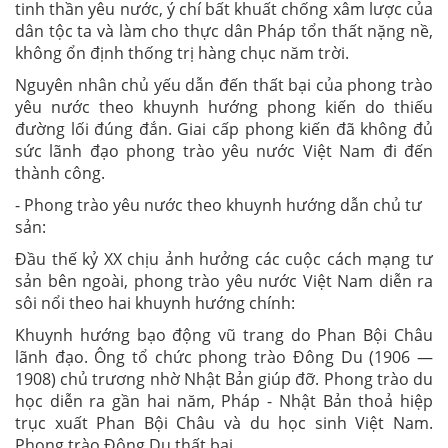
tinh thần yêu nước, ý chí bất khuất chống xâm lược của
dân tộc ta và làm cho thực dân Pháp tổn thất nặng nề,
không ổn định thống trị hàng chục năm trời.
Nguyên nhân chủ yếu dẫn đến thất bại của phong trào
yêu nước theo khuynh hướng phong kiến do thiếu
đường lối đúng đắn. Giai cấp phong kiến đã không đủ
sức lãnh đạo phong trào yêu nước Việt Nam đi đến
thành công.
- Phong trào yêu nước theo khuynh hướng dẫn chủ tư
sản:
Đầu thế kỷ XX chịu ảnh hưởng các cuộc cách mạng tư
sản bên ngoài, phong trào yêu nước Việt Nam diễn ra
sôi nổi theo hai khuynh hướng chính:
Khuynh hướng bạo động vũ trang do Phan Bội Châu
lãnh đạo. Ông tổ chức phong trào Đông Du (1906 —
1908) chủ trương nhờ Nhật Bản giúp đỡ. Phong trào du
học diễn ra gần hai năm, Pháp - Nhật Bản thoả hiệp
trục xuất Phan Bội Châu và du học sinh Việt Nam.
Phong trào Đông Du thất bại.