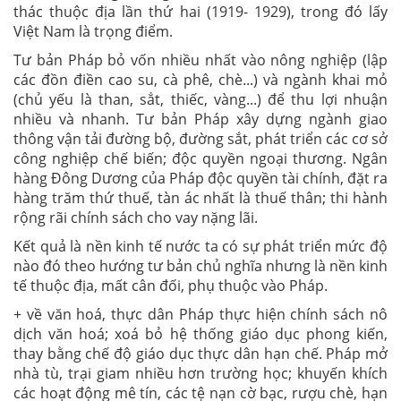
thác thuộc địa lần thứ hai (1919- 1929), trong đó lấy
Việt Nam là trọng điểm.
Tư bản Pháp bỏ vốn nhiều nhất vào nông nghiệp (lập
các đồn điền cao su, cà phê, chè...) và ngành khai mỏ
(chủ yếu là than, sẳt, thiếc, vàng...) để thu lợi nhuận
nhiều và nhanh. Tư bản Pháp xây dựng ngành giao
thông vận tải đường bộ, đường sắt, phát triển các cơ sở
công nghiệp chế biến; độc quyền ngoại thương. Ngân
hàng Đông Dương của Pháp độc quyền tài chính, đặt ra
hàng trăm thứ thuế, tàn ác nhất là thuế thân; thi hành
rộng rãi chính sách cho vay nặng lãi.
Kết quả là nền kinh tế nước ta có sự phát triển mức độ
nào đó theo hướng tư bản chủ nghĩa nhưng là nền kinh
tế thuộc địa, mất cân đối, phụ thuộc vào Pháp.
+ về văn hoá, thực dân Pháp thực hiện chính sách nô
dịch văn hoá; xoá bỏ hệ thống giáo dục phong kiến,
thay bằng chế độ giáo dục thực dân hạn chế. Pháp mở
nhà tù, trại giam nhiều hơn trường học; khuyến khích
các hoạt động mê tín, các tệ nạn cờ bạc, rượu chè, hạn