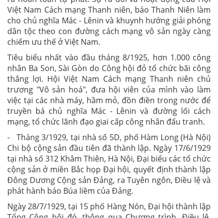
Việt Nam Cách mạng Thanh niên, báo Thanh Niên làm
cho chủ nghĩa Mác - Lênin và khuynh hướng giải phóng
dân tộc theo con đường cách mạng vô sản ngày càng
chiếm ưu thế ở Việt Nam.
Tiêu biểu nhất vào đầu tháng 8/1925, hơn 1.000 công
nhân Ba Son, Sài Gòn do Công hội đỏ tổ chức bãi công
thắng lợi. Hội Việt Nam Cách mạng Thanh niên chủ
trương "Vô sản hoá", đưa hội viên của mình vào làm
việc tại các nhà máy, hầm mỏ, đồn điền trong nước để
truyền bá chủ nghĩa Mác - Lênin và đường lối cách
mạng, tổ chức lãnh đạo giai cấp công nhân đấu tranh.
- Tháng 3/1929, tại nhà số 5D, phố Hàm Long (Hà Nội)
Chi bộ cộng sản đầu tiên đã thành lập. Ngày 17/6/1929
tại nhà số 312 Khâm Thiên, Hà Nội, Đại biểu các tổ chức
cộng sản ở miền Bắc họp Đại hội, quyết định thành lập
Đông Dương Cộng sản Đảng, ra Tuyên ngôn, Điều lệ và
phát hành báo Búa liềm của Đảng.
Ngày 28/7/1929, tại 15 phố Hàng Nón, Đại hội thành lập
Tổng Công hội đó, thông qua Chương trình, Điều lệ,