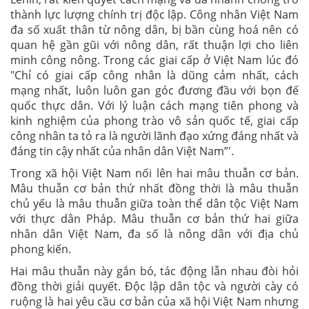
thành lực lượng chính trị độc lập. Công nhân Việt Nam
đa số xuất thân từ nông dân, bị bần cùng hoá nên có
quan hệ gần gũi với nông dân, rất thuận lợi cho liên
minh công nông. Trong các giai cấp ở Việt Nam lúc đó
"Chỉ có giai cấp công nhân là dũng cảm nhất, cách
mạng nhất, luôn luôn gan góc đương đầu với bọn đế
quốc thực dân. Với lý luận cách mạng tiên phong và
kinh nghiệm của phong trào vô sản quốc tế, giai cấp
công nhân ta tỏ ra là người lãnh đạo xứng đáng nhất và
đáng tin cậy nhất của nhân dân Việt Nam”'.
Trong xã hội Việt Nam nối lên hai mâu thuẫn cơ bản.
Mâu thuẫn cơ bản thứ nhất đồng thời là mâu thuẫn
chủ yếu là mâu thuẫn giữa toàn thể dân tộc Việt Nam
với thực dân Pháp. Mâu thuẫn cơ bản thứ hai giữa
nhân dân Việt Nam, đa số là nông dân với địa chủ
phong kiến.
Hai mâu thuẫn này gắn bó, tác động lẫn nhau đòi hỏi
đồng thời giải quyết. Độc lập dân tộc và người cày có
ruộng là hai yêu cầu cơ bản của xã hội Việt Nam nhưng