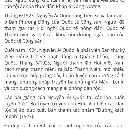
báo Người cùng khổ (Le Paria) và tham gia viết báo tố
cáo tội ác của thực dân Pháp ở Đông Dương.
Tháng 6/1923, Nguyễn Ái Quốc sang Liên Xô và làm việc
ở Ban Phương Đông của Quốc tế Cộng sản. Người đã
tham gia các Hội nghị Quốc tế nông dân, Quốc tế
Thanh niên và dự các khoá bồi dưỡng ngắn hạn của
Quốc tế Cộng sản.
Cuối năm 1924, Nguyễn Ái Quốc là phái viên Ban thư ký
Viễn Đông trở về hoạt động ở Quảng Châu, Trung
Quốc. Tháng 6/1925, Người thành lập Hội Việt Nam
cách mạng thanh niên, ra báo Thanh Niên, mở nhiều
lớp và trực tiếp giảng bài, huấn luyện con đường cách
mạng, phương pháp truyền bá chủ nghĩa Mác - Lênin
và con đường cách mạng giải phóng dân tộc.
Các bài giảng của Nguyễn Ái Quốc tại các lớp huấn
luyện được Bộ Tuyên truyền của Hội Liên hiệp các dân
tộc bị áp bức xuất bản thành tác phẩm “Đường kách
mệnh” (1927).
Đường cách mệnh chỉ rõ kinh nghiệm của các cuộc