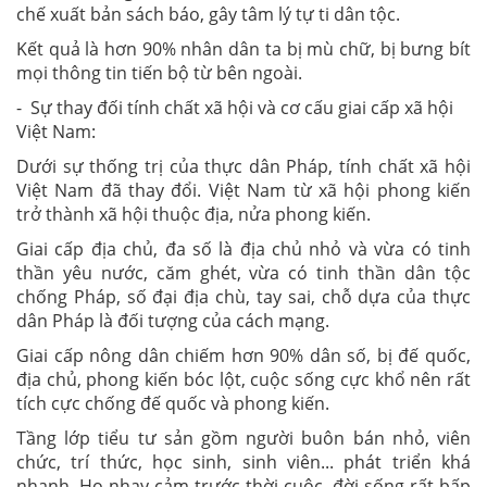
chế xuất bản sách báo, gây tâm lý tự ti dân tộc.
Kết quả là hơn 90% nhân dân ta bị mù chữ, bị bưng bít
mọi thông tin tiến bộ từ bên ngoài.
- Sự thay đối tính chất xã hội và cơ cấu giai cấp xã hội
Việt Nam:
Dưới sự thống trị của thực dân Pháp, tính chất xã hội
Việt Nam đã thay đổi. Việt Nam từ xã hội phong kiến
trở thành xã hội thuộc địa, nửa phong kiến.
Giai cấp địa chủ, đa số là địa chủ nhỏ và vừa có tinh
thần yêu nước, căm ghét, vừa có tinh thần dân tộc
chống Pháp, số đại địa chù, tay sai, chỗ dựa của thực
dân Pháp là đối tượng của cách mạng.
Giai cấp nông dân chiếm hơn 90% dân số, bị đế quốc,
địa chủ, phong kiến bóc lột, cuộc sống cực khổ nên rất
tích cực chống đế quốc và phong kiến.
Tầng lớp tiểu tư sản gồm người buôn bán nhỏ, viên
chức, trí thức, học sinh, sinh viên... phát triển khá
nhanh. Họ nhạy cảm trước thời cuộc, đời sống rất bấp